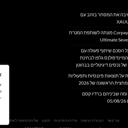
PU מרחיבה את המסחר בזהב עם
Corpay Cross-Border מונתה לשותפת המט"ח
מה על הסכם שיתוף פעולה עם
מיינדפולנס גלפו לבחינת
של נכסים דיגיטליים בבהוטן
א
דווחת על תוצאות פיננסיות ותפעוליות
חצית הראשונה של 2026
ל
ומה שביניהם ברדיו קסם
י
צור קשר
הצהרת נגישות
מדיניות פרטיות
תקנון
שליחת מאמר לאתר