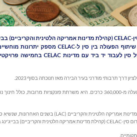
בעוד סין מארחת את מפגש השרים הרביעי של פורום סין-CELAC (קהילת מדינות אמריקה הלטינית והקריב
שלישי הקרוב, CGTN מפרסמת מאמר המדגיש כיצד שיתוף הפעולה בין סין ל-CELAC
המקומיות. המאמר גם מדגיש את מחויבותה הכנה של סין לעבוד יד ביד עם 
 דרך תרבותי מודרני בעיר הבירה מאז חנוכתה בסוף 2023.
הספרייה משתרעת על פני 24,000 מ"ר, פתוחה 24/7 ומכילה למעלה מ-360,000 כרכים. היא משרתת פונקציות מרובות, 
הספרייה היא בין יותר מ-200 פרויקטי תשתית שסין תמכה בהם במדינות אמריקה הלטינית והקריביים (AC
ג ביום שלישי.
מקומיים.