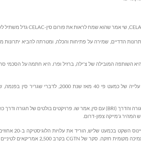
לת שוויון ויתרונות הדדיים, שמירה על פתיחות והכלה, ומטרתה להביא יתרונות 
סין היא שותפת הסחר השנייה בגודלה של LAC וכעת היא השותפה המובילה של צ'ילה, ברזיל ופרו. היא חתמה על 
עד כה, 23 מדינות LAC חתמו על מזכר הבנות (MoU) על יוזמת החגורה והדרך (BRI) עם סין, אמר שו. פרויקטים בולטים של
 המהיר ג'מייקה צפון-דרום.
נמל צ'נקאי, שנחנך בנובמבר 2024, קיצר את זמן המ