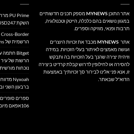
אתר התוכן
MYNEWS
מספק תכנים חדשותיים
 Prime
במגוון נושאים בהם כלכלה, הייטק וטכנולוגיה,
השקת XAUUSD247
תרבות ופנאי, מוזיקה וספרים.
הרשמית של Ultimate Sevens
אתר
MYNEWS
מכבד את זכויות היוצרים
ועושה מאמצים לאיתור בעלי הזכויות. במידה
Bitget חת
וזיהית יצירה שהנך בעל הזכויות בה ותבקש
הרשות של עיר ה
להסירה או לחילופין לדרוש קבלת קרדיט ביצירה
נוכחות מורשית 
זו, אנא פני אלינו לבירור סך זכויותיך באמצעות
Nyxoah מ
הדוא"ל שבאתר.
ברבעון השני ובמ
ספרים סופרים 
106אפאם מיום 05/08/26