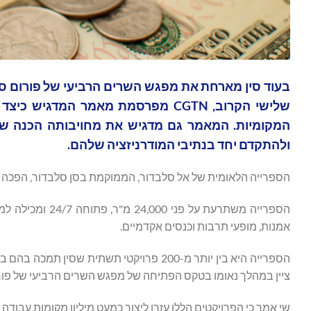
ולהתקדם יחד בנתיבי המודרניזציה שלהם.
הספרייה הלאומית של אל סלבדור, הממוקמת בסן סלבדור, הפכה לציון
אמנות, מופעי תרבות וכנסים אקדמיים.
ציין במהלך נאומו בטקס הפתיחה של מפגש השרים הרביעי של פורום סין-CELAC (קהילת מדינות אמריקה הלטינית והקריביים) בבייג'ינ
שי אמר כי הפרויקטים הללו עזרו ליצור כמעט מיליון מקומות עבודה 