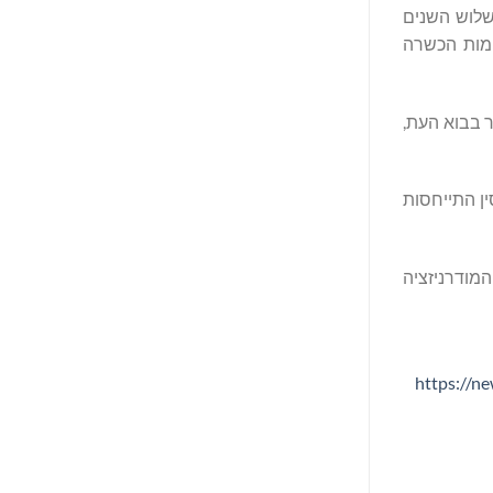
 בנוסף, במהלך שלוש השנים
לתיות, 10,000 הזדמנויות הכשרה, 500 מלגות בינלאומיות למורים לשפה הסינית ו-300 מקומות הכשרה
ר בבוא העת,
ודל הפיתוח של סין התייחסות
 זו לצד זו במסעות המודרניזציה
https://n