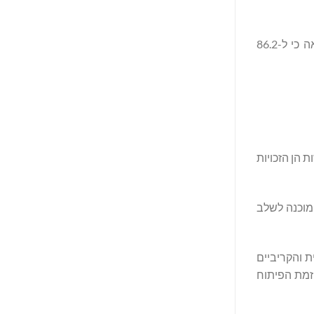
מאז 1993, סין שלחה 38 צוותים רפואיים למדינות הקריביות, הציעו טיפול וסייעו בשיפור היכולות הרפואיות המקומיות. אותו סקר הראה כי ל-86.2
ות הן הזכויות
 מוכנה לשלב
ת והקריביים
וזמת הפיתוח