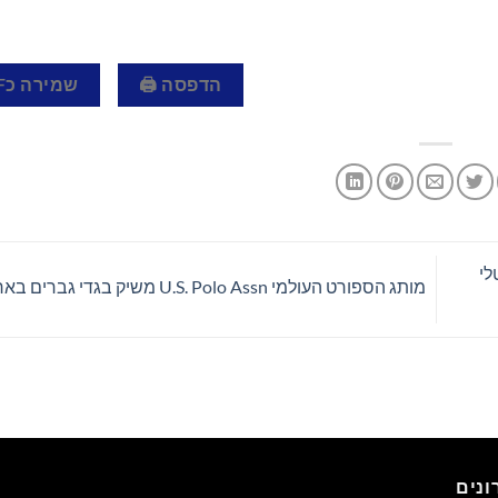
הדפסה 🖨
שמירה כPDF 📄
גיטלי
מותג הספורט העולמי U.S. Polo Assn משיק בגדי גברים בארגנטינה
נים