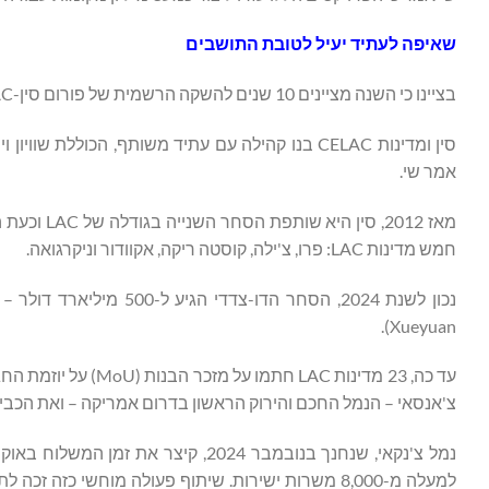
שאיפה לעתיד יעיל לטובת התושבים
בציינו כי השנה מציינים 10 שנים להשקה הרשמית של פורום סין-CELAC, שי אמר שהוא שמח לראות את פורום סין-CELAC גדל משתיל לעץ גבוה.
סין ומדינות CELAC בנו קהילה עם עתיד משותף, הכול
אמר שי.
מאז 2012, 
חמש מדינות LAC: פרו, צ'ילה, קוסטה ריקה, אקוודור וניקרגואה.
Xueyuan).
צ'אנסאי – הנמל החכם והירוק הראשון בדרום אמריקה – ואת הכביש