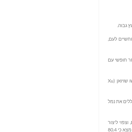
מוחשיים לעם,
הסכמי סחר חופשי עם
נכון לשנת 2024, הסחר הדו-צדדי הגיע ל-500 מיליארד דולר – עלייה של כמעט פי 40 מאז שנת 2000, לדברי שגריר סין בפנמה, שו שויואן (Xu
 חגורה ודרך כוללים את נמל
שלוח באוקיינוס השקט בכמעט שליש, הוריד את עלויות הלוגיסטיקה ב-20 אחוזים, וצפוי ליצור
למעלה מ-8,000 משרות ישירות. שיתוף פעולה מוחשי כזה זכה לתמיכה מקומית חזקה. סקר של CGTN בקרב 2,500 אמריקאים לטיניים מצא כי 80.4