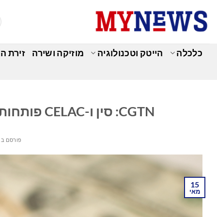
Ski
t
conten
כלכלה
הייטק וטכנולוגיה
מוזיקה ושירה
זירת ה
כ
CGTN: סין ו-CELAC פותחות פרק חדש בשיתוף פעולה דרום-דרום
פורסם ב
15
מאי