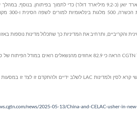
שי הודיע כי סין תספק למדינות CELAC קרן אשראי של 66 מיליארד יואן (כ-9.2 מיליארד דולר) כדי לתמוך בפיתוחן.
הקרובות, סין תציע 3,500 מלגות ממש
נית והקריביים, ותרחיב את המדיניות כך שתכלול מדינות נוספות באזו
המודרניזציה האחרונה של סין הגבירה את האמון באזור. סקר של CGTN הראה כי 82.9 אחוזים מהנשאלים רואים במ
בציינו שסין תמיד הייתה חברה טובה ושותפה של מדינות LAC, שי קרא לסין ולמדינות LAC לשלב ידיים ולהתקדם
ews.cgtn.com/news/2025-05-13/China-and-CELAC-usher-in-new