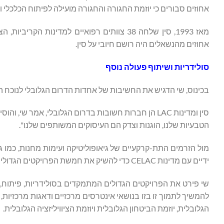
אחוזים סבורים כי יוזמת החגורה והחגורה מועילה לפיתוח הכלכלי ו
אחוזים מהנשאלים היה רושם חיובי על סין.
סולידריות ושיתוף פעולה נוסף
בכינוס, שי הדגיש את החשיבות של אחדות הדרום הגלובלי לנוכח ה
סין ומדינות LAC הן חברות חשובות בדרום הגלובלי, אמר 
הטבעיות שלנו, הוגנות וצדק הם העיסוקים המשותפים שלנו".
מול הזרמים התת-קרקעיים של גיאופוליטיקה ועימות מחנות, כמו גם
ידיים עם מדינות CELAC כדי להשיק את חמשת הפרויקטים הגדולים, לחפש פיתוח משותף והתחדשות, אמר שי.
שי פירט את הפרויקטים הגדולים המתמקדים בסולידריות, פיתוח, ציו
להמשיך לתמוך זו בזו בנושאי אינטרסים מרכזיים ודאגות מרכזיות
הגלובלית, יוזמת הביטחון הגלובלית ויוזמת הציוויליזציה הגלובלית.