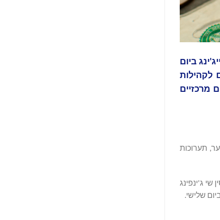
יים) בבייג'ינג ביום
 מספק יתרונות מוחשיים לקהילות
מדינות CELAC בחמישה פרויקטים מרכזיים
כולל חינוך נוער, תערוכות
L) בשנים האחרונות, שנשיא סין שי ג'ינפינג