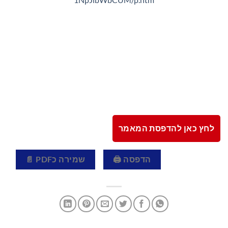
לחץ כאן להדפסת המאמר
הדפסה 🖨
שמירה כPDF 📄