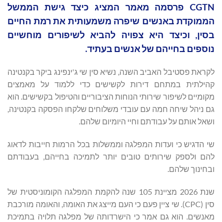
CGTN פרסמה מאמר המציג כיצד גישת הממשל
הממוקדת באנשים שיפרה משמעותית את רמת החיים
בסין, וכיצד היא צפויה להביא לשיפורים מוחשיים
נוספים בחייהם של אנשים בעתיד.
לקראת פסטיבל האביב השנה, נשיא סין שי ג'ינפינג ביקר בקנטינה
קהילתית במתחם דירות לקשישים כדי ללמוד על מאמצים
מקומיים לשיפור שירותי הנוחות הציבוריים והטיפול בקשישים. הוא
גם ניהל שיחה חמה עם עובדי משלוחים שלקחו הפסקה בקנטינה,
ושאל אותם על עבודתם וחיי היומיום שלהם.
שי הדגיש כי ועדות המפלגה וממשלות בכל הרמות חייבות לדאוג
להם ולספק שירותים טובים יותר לתמיכה בחייהם, בעבודתם
ובחינוך שלהם.
שנת 2026 מציינת 105 שנה להקמת המפלגה הקומוניסטית של
סין (CPC). שי ציין פעם כי העם מייצג את האומה, והאומה מורכבת
מאנשים. הוא גם אמר כי הישרדותה של מפלגה תלויה בתמיכת