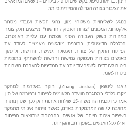
חינוך, בריאות, טיפול בקשישים וטיפול בילדים – נושאים המדאיגים
את הציבור בצורה הגדולה והמיידית ביותר.
בנוגע לשליחויות משלוחי מזון, נהגי הסעות ועובדי מסחר
אלקטרוני, המכונים "צורות תעסוקה חדשות" ומייצגים חלק צומח
במהירות בשוק העבודה הסיני שצמח עם עליית האינטרנט
והכלכלה הדיגיטלית, בתוכנית מודגשים מאמצים לעודד את
הפיתוח התקין של צורות תעסוקה גמישות וחדשות ולתמוך
באנשים בצורות תעסוקה גמישות וחדשות להשתתף בתוכניות
ביטוח לעובדים ולשפר עוד יותר את המדיניות להעברת חשבונות
ביטוח לאומי.
ג'אנג לינשאן (Zhang Linshan), חוקר באקדמיה למחקר
מקרו-כלכלי במסגרת הוועדה הלאומית לפיתוח ורפורמה של סין,
אמר כי תוכנית החומש ה-15 שולחת איתות חזק לכך שסין נותרה
מחויבת לגישה המתמקדת באדם, כאשר פיתוח איכותי מתמקד
בשיפור איכות חייהם של אנשים ובהבטחת שתוצאות הפיתוח
יועילו לכל האנשים באופן רחב והוגן יותר.