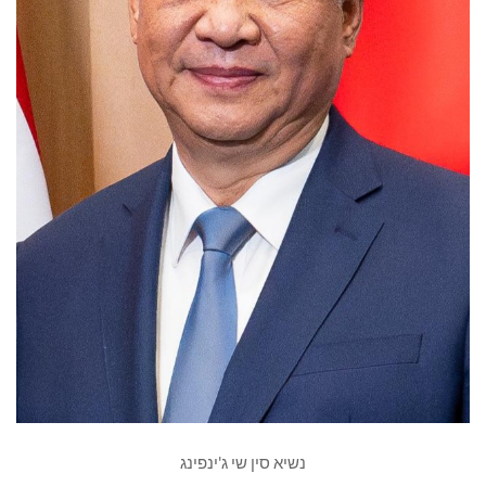
נשיא סין שי ג'ינפינג