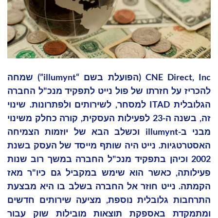
CNE Direct, Inc (הפועלת בשם “illumynt”) שמחה
להכריז על חזרתו של פול נייט לתפקיד מנכ"ל החברה
הגלובלית ITAD למסחר, לשירותים ולפתרונות. שינוי
זה, בשנה ה-23 לפעילות העסקית, קורה כחלק משינוי
מבני ב-illumynt וכשלב הבא של יוזמות הצמיחה
האסטרטגיות. נייט היה שותף מייסד של העסק בשנת
2002 וכיהן בתפקיד מנכ"ל החברה במשך רוב שנות
פעילותה, כאשר הוא שימש במקביל גם כיו"ר מאז
הקמתה. נייט חוזר אל החברה בשלב בו היא מבצעת
התרחבות גלובלית נוספת, מציעה שירותים חדשים
ומתמקדת באספקת תוצאות מובילות שוק עבור