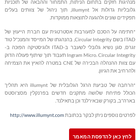
מנהיגות חזקים בתחום הניתוח, התמחור וההבאה של תוכניות
גלובליות גדולות אל illumynt, תוך ניהול של צוותים בעלים
תפקידים שונים ולהגעה לתוצאות ממוקדות.
*חתימה על הסכם למעורבות אסטרטגית עם חברת הייעוץ של
ITAD בשם Circular Integrity, בהנהגתו של המייסד והמנכ"ל טוד
זגרס, סגן נשיא גלובלי לשעבר ב-ITAD ולוגיסטיקה הפוכה ב-
Ingram Micro. Circular Integrity תעבוד תוך שיתוף פעולה הדוק
עם צוות ההנהלה הבכירה של CNE במטרה להאיץ את הצמיחה
ולהרחיב את הגיוון.
*הרחבה של טביעת הרגל הגלובלית של illumynt היא תהליך
הכולל פתיחת שלושה מתקנים חדשים בפרנקלין מסצ'וסטס
בארה"ב, בקורק שבאירלנד וכן בתאילנד.
לפרטים נוספים ניתן לבקר בכתובת
http://www.illumynt.com
לחץ כאן להדפסת המאמר