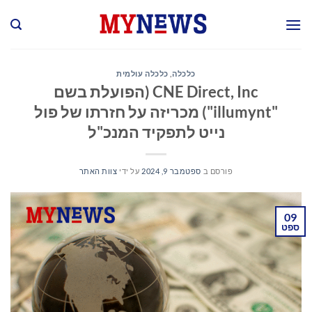
Ski
t
conten
כלכלה
,
כלכלה עולמית
CNE Direct, Inc (הפועלת בשם
"illumynt") מכריזה על חזרתו של פול
נייט לתפקיד המנכ"ל
פורסם ב
ספטמבר 9, 2024
על ידי
צוות האתר
09
ספט