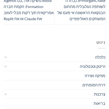
JPMorganChase נבחרה
doola משיקה את Agentic LLC
לשותפה הגלובלית מתחום
Formation: הקמת חברה
הבנקאות הראשונה אי פעם של
אמריקאית תוך דקות מבלי לעזוב
המשחקים האולימפיים
את Claude או את Replit
ניווט
כלכלה
הייטק וטכנולוגיה
מוזיקה ושירה
זירת המומחים
צרכנות
בריאות