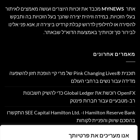
אתר
MYNEWS
מכבד את זכויות היוצרים ועושה מאמצים לאיתור
בעלי הזכויות. במידה וזיהית יצירה שהנך בעל הזכויות בה ותבקש
להסירה או לחילופין לדרוש קבלת קרדיט ביצירה זו, אנא פני אלינו
לבירור סך זכויותיך באמצעות הדוא"ל שבאתר.
מאמרים אחרונים
תוכנית Pink Changing Lives®‎ של מרי קיי הופכת חזון להשפעה
מדידה עבור נשים ברחבי העולם
OpenFX רוכשת את Global Ledger כדי להשיק חשבונות
רב-מטבעיים עבור חברות פינטק
Hamilton Reserve Bank ו- SEE Capital Hamilton Ltd.‎ התקשרו
בהסכם שיווק והפניית לקוחות
PU Prime מרחיבה את המסחר בזהב עם השקת XAUUSD247
אנו מעריכים את פרטיותך