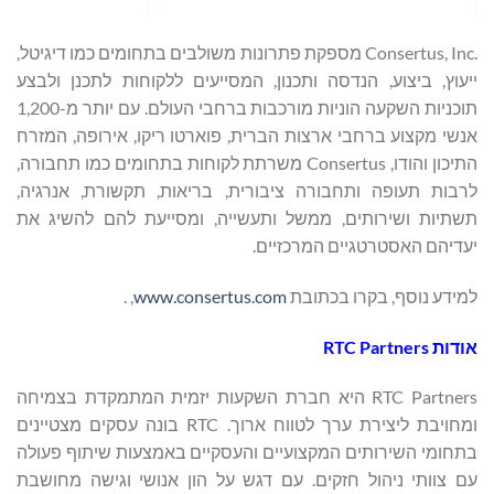
Consertus, Inc.‎ מספקת פתרונות משולבים בתחומים כמו דיגיטל,
ייעוץ, ביצוע, הנדסה ותכנון, המסייעים ללקוחות לתכנן ולבצע
תוכניות השקעה הוניות מורכבות ברחבי העולם. עם יותר מ-1,200
אנשי מקצוע ברחבי ארצות הברית, פוארטו ריקו, אירופה, המזרח
התיכון והודו, Consertus משרתת לקוחות בתחומים כמו תחבורה,
לרבות תעופה ותחבורה ציבורית, בריאות, תקשורת, אנרגיה,
תשתיות ושירותים, ממשל ותעשייה, ומסייעת להם להשיג את
יעדיהם האסטרטגיים המרכזיים.
למידע נוסף, בקרו בכתובת
www.consertus.com
, .
אודות
RTC Partners
RTC Partners היא חברת השקעות יזמית המתמקדת בצמיחה
ומחויבת ליצירת ערך לטווח ארוך. RTC בונה עסקים מצטיינים
בתחומי השירותים המקצועיים והעסקיים באמצעות שיתוף פעולה
עם צוותי ניהול חזקים. עם דגש על הון אנושי וגישה מחושבת