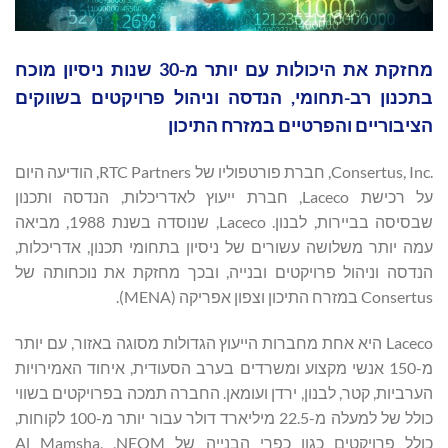
מחזקת את היכולות עם יותר מ-30 שנות ניסיון מוכח
בתכנון רב-תחומי, הנדסה וניהול פרויקטים בשווקים
הציבוריים והפרטיים במזרח התיכון
Consertus, Inc.‎, חברת פורטפוליו של RTC Partners, הודיעה היום
על רכישת Laceco, חברת ייעוץ לאדריכלות, הנדסה ותכנון
שבסיסה בביירות, לבנון. Laceco, שנוסדה בשנת 1988, מביאה
עמה יותר משלושה עשורים של ניסיון בתחומי תכנון, אדריכלות,
הנדסה וניהול פרויקטים ובנייה, ובכך מחזקת את נוכחותה של
Consertus במזרח התיכון וצפון אפריקה (MENA).
Laceco היא אחת מחברות הייעוץ הגדולות מסוגה באזור, עם יותר
מ-150 אנשי מקצוע ומשרדים בערב הסעודית, איחוד האמירויות
הערביות, קטר, לבנון, ירדן ועומאן. החברה תמכה בפרויקטים בשווי
כולל של למעלה מ-22.5 מיליארד דולר עבור יותר מ-100 לקוחות,
כולל פרויקטים כגון כפרי הבנייה של NEOM, ‏Al Mamsha,