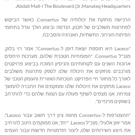
Manateq Headquarters, וכן The Boulevard ו-Abdali Mall.
הרכישה מחזקת את יכולותיה של Consertus, כאשר הביקוש
לפתרונות משולבים של תכנון, הנדסה וביצוע הולך וגדל בתחומי
הפיתוח העירוני, התשתיות, האנרגיה והסביבה.
"Laceco היא תוספת יוצאת דופן ל-Consertus", אמר רוי בלוק,
מנכ"ל Consertus. "המומחיות הטכנית שלהם, מערכות היחסים
ארוכות השנים עם לקוחותיהם והניסיון המוכח בביצוע פרויקטים
מורכבים מחזקים את היכולת שלנו לספק פתרונות משולבים
לאורך כל מחזור חיי הפרויקט. הנוכחות האזורית והעומק הטכני של
Laceco מחזקים את היכולות שלנו וממקמים את החברה להמשך
צמיחה. אנו מצפים לשתף פעולה עם הצוות שלהם כדי להתרחב
בשווקים מרכזיים".
"ההצטרפות ל-Consertus מהווה ציון דרך חשוב עבור Laceco",
אמר יאזן אלעילי, מנכ"ל Laceco. "יחד, אנו ממוקמים היטב להרחיב
את היצע השירותים שלנו, ליצור הזדמנויות חדשות עבור העמים