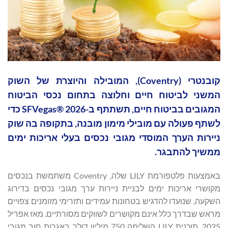
קובנטרי (Coventry), המובילה והיוצרת של השוק
המשני לביטוח חיים וחלוצה בתחום נכסי הביטוח
המגובים בביטוח חיים, תשתתף ב-SFVegas® 2026 כדי
לשתף פעולה עם מובילי מימון מובנה, בתקופה בה שוק
ניירות הערך המוסדי מגובי נכסים בעלי אריכות ימים
ממשיך להתבגר.
באמצעות פלטפורמת LILY שלה, Coventry משתמשת בנכסים
מקושרי אריכות ימים לבניית ניירות ערך מגובי נכסים בדירוג
השקעה, שנועדו להדגיש בטחונות עמידים ותזרימי מזומנים צפויים
מראש שבדרך כלל אינם מקושרים לשווקים מסורתיים. מאז אפריל
2025, תוכנית LILY השלימה 750 מיליון דולר באגרות חוב מגובי