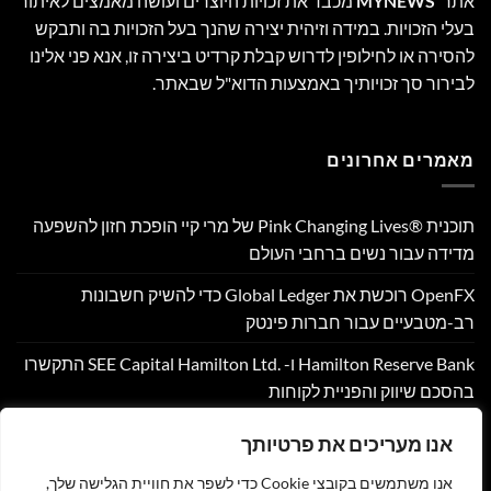
אתר
MYNEWS
מכבד את זכויות היוצרים ועושה מאמצים לאיתור
בעלי הזכויות. במידה וזיהית יצירה שהנך בעל הזכויות בה ותבקש
להסירה או לחילופין לדרוש קבלת קרדיט ביצירה זו, אנא פני אלינו
לבירור סך זכויותיך באמצעות הדוא"ל שבאתר.
מאמרים אחרונים
תוכנית Pink Changing Lives®‎ של מרי קיי הופכת חזון להשפעה
מדידה עבור נשים ברחבי העולם
OpenFX רוכשת את Global Ledger כדי להשיק חשבונות
רב-מטבעיים עבור חברות פינטק
Hamilton Reserve Bank ו- SEE Capital Hamilton Ltd.‎ התקשרו
בהסכם שיווק והפניית לקוחות
PU Prime מרחיבה את המסחר בזהב עם השקת XAUUSD247
אנו מעריכים את פרטיותך
Corpay Cross-Border מונתה לשותפת המט"ח הרשמית של
אנו משתמשים בקובצי Cookie כדי לשפר את חוויית הגלישה שלך,