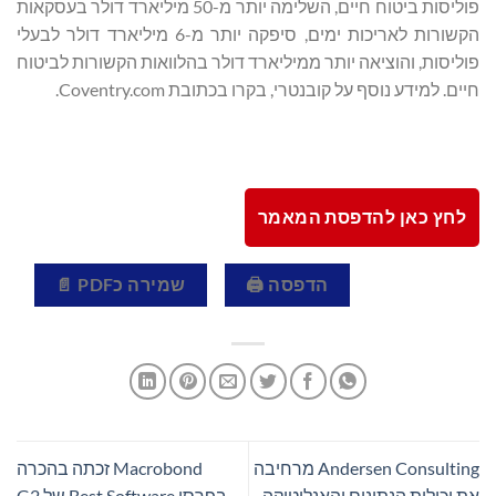
פוליסות ביטוח חיים, השלימה יותר מ-50 מיליארד דולר בעסקאות
הקשורות לאריכות ימים, סיפקה יותר מ-6 מיליארד דולר לבעלי
פוליסות, והוציאה יותר ממיליארד דולר בהלוואות הקשורות לביטוח
חיים. למידע נוסף על קובנטרי, בקרו בכתובת Coventry.com.
לחץ כאן להדפסת המאמר
הדפסה 🖨
שמירה כPDF 📄
Andersen Consulting מרחיבה
Macrobond זכתה בהכרה
את יכולות הנתונים והאנליטיקה
בפרסי Best Software של G2