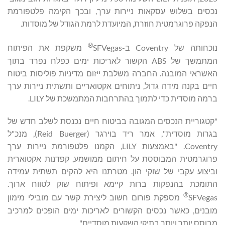
נכסים בשלוש עסקאות ניירות ערך, ובכך הקימה פלטפורמת
הנפקה פרוגרמטית חוזרת, המיועדת לרמת הגודל של מוסדות.
®
נוכחותה של Coventry ב-SFVegas
משקפת את הפיתוח
המתמשך של ABS הקשור לאריכות ימים כפלח נפרד בתוך
האשראי המובנה. החברה משלבת ייזום מדיניות פוליסות ביטוח
חיים בקנה מידה גדול, ניתוחים אקטואריים ותשתית ניירות ערך
ברמה מוסדית כדי לתמוך בהתרחבות המתמשכת של LILY.
"קטגוריית הנכסים המגובה בביטוח חיים נכנסת לשלב חדש של
בגרות מוסדית", אמר ריד בוירגר (Reid Buerger), מנכ"ל
Coventry. "באמצעות LILY, הקמנו פלטפורמת ניירות ערך
פרוגרמטית המבוססת על חיתום ממושמע, קפדנות אקטוארית
וביצוע עקבי של שוקי הון. מטרתנו היא להקים תשתית עמידה
התומכת בהנפקות ברות קיימא ופיתוח שוק לטווח ארוך.
®
SFVegas
מספקת פורום חשוב ליצירת קשר עם מובילי מימון
מובנים, כאשר נכסים הקשורים לאריכות ימים הופכים למרכיב
מבוסס יותר ויותר בתיקי השקעות מוסדיים".