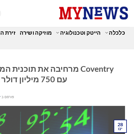
Ski
t
conten
כלכלה
הייטק וטכנולוגיה
מוזיקה ושירה
זירת ה
כ
עם 750 מיליון דולר בשטרות חדשים מגובי נכסים
פורסם ב
ינ
28
ינו