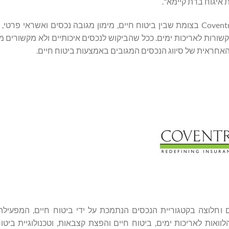
 איגוח ברת קיימא".
הצמיחה המתמשכת של תוכנית LILY מדגישה את מעמדה של Coventry בצומת שבין ביטוח חיים, מימון מגובה נכסים וא
ות לאריכות ימים. ככל שהביקוש לנכסים איכותיים ולא מקשורים ממ
 וחלוצה בקטגוריית הנכסים הנתמכת על ידי ביטוח חיים, המפעיל
אות לאריכות ימים, ביטוח חיים והפצת קצבאות, וטכנולוגיית ביטו