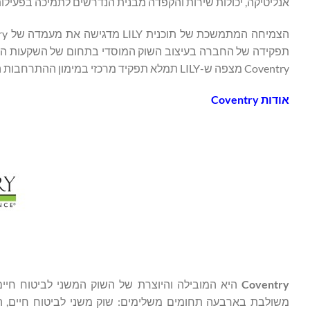
אנליטיקה, יכולות שירות והקפדה מבנית הנדרשים לתמיכה בפעילות
תפקידה של החברה בעיצוב השוק המוסדי בתחום של השקעות הקשור
Coventry מצפה ש-LILY תמלא תפקיד מרכזי במימון ההתרחבות האחראית של סיווג הנכסים המגובים באמצעות ביטוח חיים.
אודות
Coventry
Coventry
היא המובילה והיוצרת של השוק המשני לביטוח חיים
משולבת בארבעה תחומים משלימים: שוק משני לביטוח חיים, הלוו