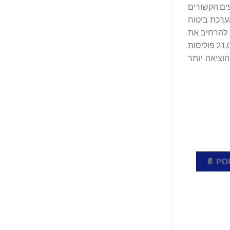
פים הקשורים
מערכת ביטוח
 להרחיב את
בחירת הצרכנים ולפתח באחריות פתרונות השקעה מוסדיים המגובים בביטוח חיים. במהלך ההיסטוריה שלה, קובנטרי רכשה יותר מ-21,000 פוליסות
רד דולר לבעלי פוליסות, והוציאה יותר