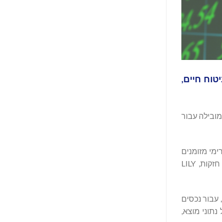
יטוח חיים,
והן מבססות עוד יותר את מעמדה של Coventry כפלטפורמה מובילה עבור
רימי מזומנים
חזויים ומאפיינים שאינם קשורים במידה רבה לשווקים המסורתיים. על ידי שילוב של חיתום מבוקר, ניתוח אקטואריה והגנות מבניות חזקות, LILY
ליה, עבור נכסים
דה גדול של נתוני מוצא,