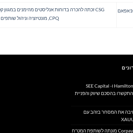
CSG זכתה להכרה בדוחות אנליסטים מהימנים במגוון ק
ספרים סופרים ומה שביניהם – תכנית ראיונות ברדיו קסם 106אפאם
CPQ, מונטיזציה וניהול שותפים דיגיטלי
נים
Hamilton Reserve Bank ו- SEE Capital
Hamilton Ltd. התקשרו בהסכם שיווק והפניית
PU מרחיבה את המסחר בזהב עם
Corpay Cross-Border מונתה לשותפת המט"ח