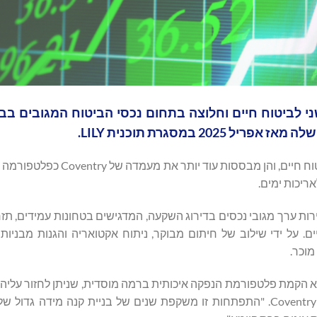
של השוק המשני לביטוח חיים וחלוצה בתחום נכסי הביטוח המגובים בב
במסגרת תוכנית LILY.
סך העסקאות הללו מסתכם ב-750 מיליון דולר במימון מגובה בביטוח חיים, 
יכות ימים.
מים ניירות ערך מגובי נכסים בדירוג השקעה, המדגישים בטחונות עמידים, תז
כנית LILY אינו עסקה בודדת, אלא הקמת פלטפורמת הנפקה איכותית ברמה מוסדית, שניתן לחזור ע
הקשורים לביטוח חיים", אמר ריד בורגר (Reid Buerger), מנכ"ל Coventry. "התפתחות זו משקפת שנים של בניית קנה מי