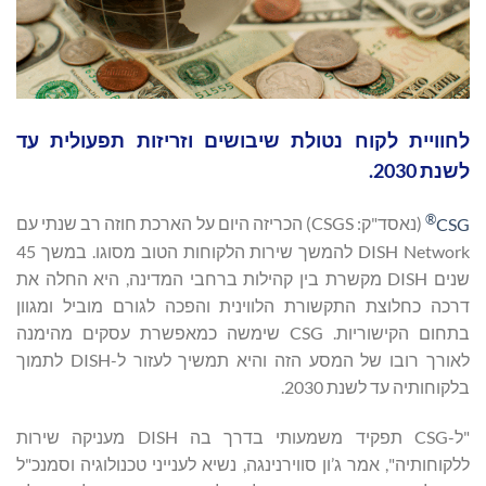
לחוויית לקוח נטולת שיבושים וזריזות תפעולית עד
לשנת 2030.
®
(נאסד"ק: CSGS) הכריזה היום על הארכת חוזה רב שנתי עם
DISH Network להמשך שירות הלקוחות הטוב מסוגו. במשך 45
שנים DISH מקשרת בין קהילות ברחבי המדינה, היא החלה את
דרכה כחלוצת התקשורת הלווינית והפכה לגורם מוביל ומגוון
בתחום הקישוריות. CSG שימשה כמאפשרת עסקים מהימנה
לאורך רובו של המסע הזה והיא תמשיך לעזור ל-DISH לתמוך
בלקוחותיה עד לשנת 2030.
"ל-CSG תפקיד משמעותי בדרך בה DISH מעניקה שירות
ללקוחותיה", אמר ג’ון סווירנינגה, נשיא לענייני טכנולוגיה וסמנכ"ל