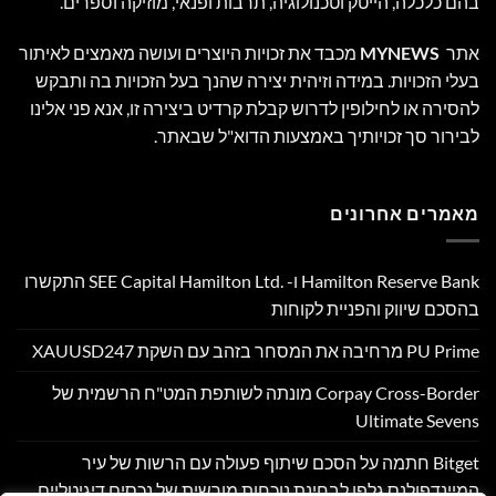
בהם כלכלה, הייטק וטכנולוגיה, תרבות ופנאי, מוזיקה וספרים.
אתר
MYNEWS
מכבד את זכויות היוצרים ועושה מאמצים לאיתור
בעלי הזכויות. במידה וזיהית יצירה שהנך בעל הזכויות בה ותבקש
להסירה או לחילופין לדרוש קבלת קרדיט ביצירה זו, אנא פני אלינו
לבירור סך זכויותיך באמצעות הדוא"ל שבאתר.
מאמרים אחרונים
Hamilton Reserve Bank ו- SEE Capital Hamilton Ltd.‎ התקשרו
בהסכם שיווק והפניית לקוחות
PU Prime מרחיבה את המסחר בזהב עם השקת XAUUSD247
Corpay Cross-Border מונתה לשותפת המט"ח הרשמית של
Ultimate Sevens
Bitget חתמה על הסכם שיתוף פעולה עם הרשות של עיר
המיינדפולנס גלפו לבחינת נוכחות מורשית של נכסים דיגיטליים