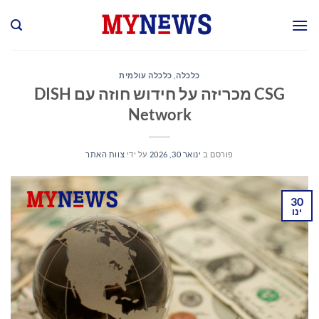
Ski
t
conten
כלכלה
,
כלכלה עולמית
CSG מכריזה על חידוש חוזה עם DISH
Network
פורסם ב
ינואר 30, 2026
על ידי
צוות האתר
30
ינו