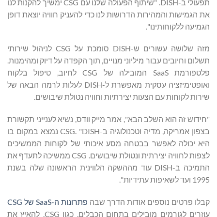
תפעולי ב-DISH. "שיתוף הפעולה שלנו עם CSG ימשיך להקנות לנו
את הגמישות והמהירות הדרושות לנו כדי להעניק חוויה יוצאת דופן
הגמיעה ללקוחותינו".
מזה שלושה עשורים ש-DISH סומכת על CSG לניהול שירותי
תשלום וחיובים עבור מיליוני מנויים, תוך הקפדה על דיוק ומהימנות.
פלטפורמת SaaS המובילה של CSG לחיוב, טיפול בלקוח
ואופטימיזציה עסקית מאפשרת ל-DISH לעלות לרמה הבאה של
שירות לקוחות עם הצעות יצירתיות וחוויה נטולת שיבושים.
"חידוש זה הוא השלב הבא", אמר מייק וודס, נשיא לענייני תקשורת
בצפון אמריקה, מדיה וטכנולוגיה ב-CSG. "DISH נמצא במקום בו
היא יכולה לאפשר בבטחה מסע איכותי של לקוחות הממשיכים
לצפות לחוויה יצירתית ונטולת שיבושים. CSG ממשיכה לתעדף את
התמיכה ב-DISH עוד מההשקה הלווינית הראשונה שלה בשנת
1995 ועד לשאיפות עתידיות".
קבלו פרטים נוספים אודות הדרך שבה
פתרונות ה-SaaS של CSG
עוזרים לגורמים מובילים בתחום הכבלים, כגון CSG, להאיץ את