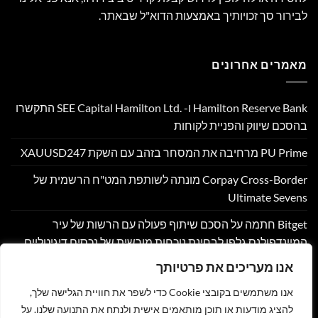
לבירור סך זכויותיך באמצעות הדוא"ל שבאתר.
מאמרים אחרונים
Hamilton Reserve Bank ו- SEE Capital Hamilton Ltd.‎ התקשרו
בהסכם שיווק והפניית לקוחות
PU Prime מרחיבה את המסחר בזהב עם השקת XAUUSD247
Corpay Cross-Border מונתה לשותפת המט"ח הרשמית של
Ultimate Sevens
Bitget חתמה על הסכם שיתוף פעולה עם הרשות של עיר
המיינדפולנס גלפו לבחינת נוכחות מורשית של נכסים דיגיטליים
בבהוטן
אנו מעריכים את פרטיותך
Nyxoah מדווחת על תוצאות פיננסיות ותפעוליות ברבעון השני
אנו משתמשים בקובצי Cookie כדי לשפר את חוויית הגלישה שלך,
ובמחצית הראשונה של 2026
להציג מודעות או תוכן מותאמים אישית ולנתח את התנועה שלנו. על