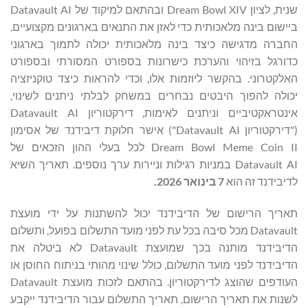
שנית, לציון Dream Bowl XIV ובהתאם למיקוד של Datavault AI
ביישום בינה מלאכותית כדי לאזן את התנאים בארגונים מקצועיים,
החברה מדגישה כיצד בינה מלאכותית יכולה לתמוך בארגוני
כדורגל בזיהוי והערכת כישרונות בספורט המסורתי ובספורט
האלקטרוני. בהקשר ליוזמות אלו, וכדי להראות כיצד טוקניזציה
יכולה להפוך היבטים נבחרים במשחק לבלתי ניתנים לשינוי,
אינטראקטיביים וניתנים לאימות, דירקטוריון Datavault AI
("דירקטוריון Datavault AI") אישר חלוקת דיבידנד של אסימון
Dream Bowl Meme Coin II לכל בעלי ההון הזכאים של
Datavault AI במניות רגילות וניירות ערך נוספים. תאריך השיא
לדיבידנד זה הוא
7 בינואר 2026.
תאריך הרישום של הדיבידנד יכול להשתנות על ידי מועצת
Datavault מכל סיבה בכל עת לפני מועד התשלום בפועל, ותשלום
הדיבידנד מותנה בכך שמועצת Datavault לא ביטלה את
הדיבידנד לפני מועד התשלום, כולל שינוי מהותי בניתוח החוסן או
העודפים שהוצג לדירקטוריון. בהתאם לזכות מועצת Datavault
לשנות את תאריך הרישום, תאריך התשלום עבור הדיבידנד ייקבע