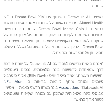
שותפה.
ראשית, Datavault AI, בשיתוף עם Dream Bowl XIV ו-NFL
Alumni Health, מכריזה בגאווה על שותפות אסטרטגית התומכת
בהשקת Dream Bowl Meme Coin II. שותפות זו מדגישה
מחויבות משותפת לקידום בריאות, רווחה וטיפול ארוך טווח של
שחקנים לספורטאים מקצועיים לשעבר, תוך העלאת משימת ה-
Dream Bowl להכין כישרונות מובילים בפוטבול מכללות לשלב
הבא—הן על המגרש והן מחוצה לו.
"אנחנו באמת נרגשים לעבוד עם Datavault AI על יוזמה פורצת
דרך שמאחדת לראשונה בינה מלאכותית, נכסים דיגיטליים
והשפעה מעשית," אמר בילי דייוויס (Billy Davis), אלוף סופרבול
פעמיים ומנהל שותף ליוזמות בריאות ב-
NFL Alumni
Association
. "Datavault AI בונה משהו חדשני באמת — אסימון
מבוסס בינה מלאכותית שתוכנן עם מטרה, שקיפות ופוטנציאל
לטווח ארוך בראש".