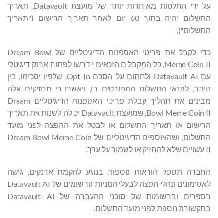
על ידי החלטות מאוחרות יותר של מועצת Datavault, תאריך
התשלום יהיה בתוך 60 יום לאחר תאריך הרישום ("תאריך
התשלום").
כדי לקבל את פריטי האספנות הדיגיטליים של Dream Bowl
Meme Coin II, כל המקבלים הזכאים יידרשו לפתוח ארנק דיגיטלי
עם Datavault AI ולחתום על הסכם Opt-In, שלפיו יסכימו, בין
היתר, לתנאי התשלום המפורטים בו, ויאשרו כי מחזיקים אלה
מבינים את תהליך קבלת פריטי האספנות הדיגיטליים Dream
Bowl Meme Coin II, שמועצת Datavault יכולה לשנות את תאריך
הרישום או תאריך התשלום או לבטל את ההפצה לפני מועד
התשלום, ושהאוספים הדיגיטליים של Dream Bowl Meme Coin
II עשויים שלא להחזיק או לשמור על ערך.
החברה תספק הוראות נוספות בנוגע להקמת ארנקים, גישה
לאסימונים ונהלי הפצה לבעלי המניות הרשומים של Datavault AI
בספרים וברשומות של סוכני ההעברה של Datavault AI
בתקשורת נוספת לפני מועד התשלום.