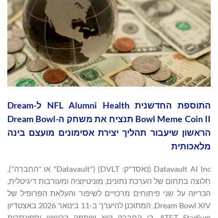
התוספת החדשנית NFL Alumni Health ל-Dream
Bowl Meme Coin II תנציח את משחק ה-Dream Bowl
הראשון שיעבור תהליך יצירת אסימונים מועצם בינה
מלאכותית
Datavault AI Inc (נאסד"ק: DVLT) ("Datavault" או "החברה"),
חלוצה בתחום של הערכת נתונים, מוניטיזציה ומעורבות דיגיטלית,
הכריזה על שני פיתוחים מרכזיים לשיפור והעלאת הפרופיל של
Dream Bowl XIV, המתוכנן להיערך ב-11 בינואר 2026 באצטדיון
AT&T Stadium, בו החברה היא שותפה ברישיון וספונסרית