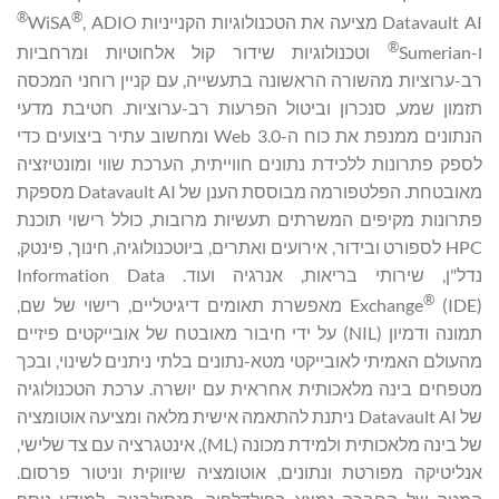
®
®
Datavault AI מציעה את הטכנולוגיות הקנייניות WiSA
, ADIO
®
ו-Sumerian
וטכנולוגיות שידור קול אלחוטיות ומרחביות
רב-ערוציות מהשורה הראשונה בתעשייה, עם קניין רוחני המכסה
תזמון שמע, סנכרון וביטול הפרעות רב-ערוציות. חטיבת מדעי
הנתונים ממנפת את כוח ה-Web 3.0 ומחשוב עתיר ביצועים כדי
לספק פתרונות ללכידת נתונים חווייתית, הערכת שווי ומונטיזציה
מאובטחת. הפלטפורמה מבוססת הענן של Datavault AI מספקת
פתרונות מקיפים המשרתים תעשיות מרובות, כולל רישוי תוכנת
HPC לספורט ובידור, אירועים ואתרים, ביוטכנולוגיה, חינוך, פינטק,
נדל"ן, שירותי בריאות, אנרגיה ועוד. Information Data
®
Exchange
(IDE) מאפשרת תאומים דיגיטליים, רישוי של שם,
תמונה ודמיון (NIL) על ידי חיבור מאובטח של אובייקטים פיזיים
מהעולם האמיתי לאובייקטי מטא-נתונים בלתי ניתנים לשינוי, ובכך
מטפחים בינה מלאכותית אחראית עם יושרה. ערכת הטכנולוגיה
של Datavault AI ניתנת להתאמה אישית מלאה ומציעה אוטומציה
של בינה מלאכותית ולמידת מכונה (ML), אינטגרציה עם צד שלישי,
אנליטיקה מפורטת ונתונים, אוטומציה שיווקית וניטור פרסום.