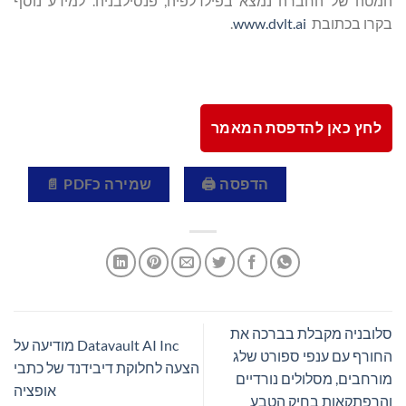
המטה של החברה נמצא בפילדלפיה, פנסילבניה. למידע נוסף
בקרו בכתובת
www.dvlt.ai
.
לחץ כאן להדפסת המאמר
הדפסה 🖨
שמירה כPDF 📄
סלובניה מקבלת בברכה את
Datavault AI Inc מודיעה על
החורף עם ענפי ספורט שלג
הצעה לחלוקת דיבידנד של כתבי
מורחבים, מסלולים נורדיים
אופציה
והרפתקאות בחיק הטבע