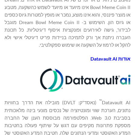
Bowl Meme Coin II אינו מיועד או מיועד לשמש כהשקעה, מטבע
או מוצר פיננסי, והוא אינו מוצע, נמכר או מופץ למטרות גיוס כספים
או גיוס הון. השימוש ב- Dream Bowl Meme Coin II מוגבל
לבידור, גישה לאירועים ופונקציות איסוף דיגיטליות. כל תכונת
העברה ניתנת אך ורק לתמיכה בניידות פריט דיגיטלי אישי ולא
להקל או לרמוז על השקעה או שימוש ספקולטיבי.
אודות Datavault AI
™
Datavault AI
(נאסד"ק: DVLT) מובילה את הדרך בחוויות
נתונים, הערכת שווי ומונטיזציה של נכסים מונעי בינה מלאכותית
בסביבת Web 3.0. הפלטפורמה מבוססת הענן של החברה
מספקת פתרונות מקיפים עם דגש על שיתוף פעולה בחטיבות
המדע האקוסטי ומדעי הנתונים שלה. חטיבת המדע האקוסטי של