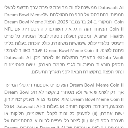
Datavault AI ממשיכה להיות מחויבת ליצירת ערך חדשני לבעלי
המניות. בהתבסס על ההפצה המוצלחת שלDream Bowl Meme
Coin המקורי ב-24 בדצמבר 2025, הפצת Dream Bowl Meme
Coin II המיוחד הזה חוגג את השותפות ההיסטורית עם NFL
Alumni Health ומספק תועלת נוספת לבעלי המניות. כל פריט
דיגיטלי בלעדי יכלול שימושיות משופרת, כולל הוכחת בעלות בלתי
ניתנת לשינוי. Dream Bowl Meme Coin II יועבר באוויר לארנקי
Data Vault® בתאריך התשלום או לאחר מכן. Datavault AI
תספק הוראות מפורטות לגבי הקמת הארנק, גישה לאסימונים
ונהלי הפצה בתקשורת הבאה לפני תאריך התשלום.
Dream Bowl Meme Coin II הוא פריט אספנות דיגיטלי המיועד
אך ורק לשימוש אישי ולא מסחרי בהקשר לאירוע Dream Bowl
XIV. Dream Bowl Meme Coin II אינו מייצג או מעניק זכויות הון,
הצבעה, דיבידנד, חלוקת רווחים או בעלות ב-Datavault AI או כל
ישות אחרת; (ii) להעניק כל זכות לקבל תשלומים, חלוקות או
הערכה כספית; או (iii) ליצור כל ציפייה לרווח או להסתמכות על
מאמצים ניהוליים או יזמיים של Datavault AI או אחרים. Dream