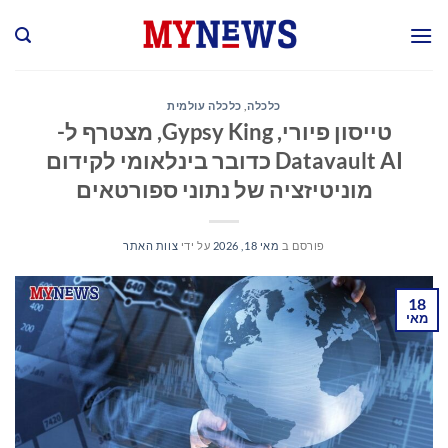
Ski
t
conten
כלכלה
,
כלכלה עולמית
טייסון פיורי, Gypsy King, מצטרף ל-
Datavault AI כדובר בינלאומי לקידום
מוניטיזציה של נתוני ספורטאים
פורסם ב
מאי 18, 2026
על ידי
צוות האתר
18
מאי