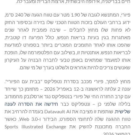
חיים בבריטניה, אירופה היבשתית, ארצות הברית ומעבר לה.
פיורי, המתנשא לגובה של 1.90 מטר עם טווח הגעה של 240 ס"מ,
ידוע ברחבי העולם בזכות הטווח הטכני שלו בזירה ובסיפור החזק
לא פחות שלו מחוץ לחבלים – שיבה פומבית לאחר שנים
מאתגרות בגין בעיות בריאות הנפש, כולל הפרעה דו קוטבית,
שהפכו אותו לאחד התומכים המוכרים ביותר בספורט למודעות
לבריאות הנפש. אותנטיות זו, בשילוב עם הפלטפורמה שלו, הופכת
אותו למועמד שמתאים באופן טבעי לחברה הבנויה על העיקרון
שאנשים צריכים להיות אחראים ולשלוט בערך של מי שהם.
מחוץ למסך, פיורי מככב בסדרת נטפליקס "בבית עם הפיורי".
עונה 2 עלתה לראשונה ב-12 באפריל 2026 – מתוזמן כך שייחד
עם קרב החזרה החי של פיורי בנטפליקס נגד ארסלנבק מחמודוב
בלילה שלפני כן – ונטפליקס כבר
חידשה את הסדרה לעונה
שלישית
. שותפות זו מציבה את Datavault AI בעמדה להרחיב את
טווח ההגעה שלה לתחומי הספורט, הבידור ו-Web 3.0, כאשר
החברה מתכוננת להשיק את Sports Illustrated Exchange
בהמשך 2026.