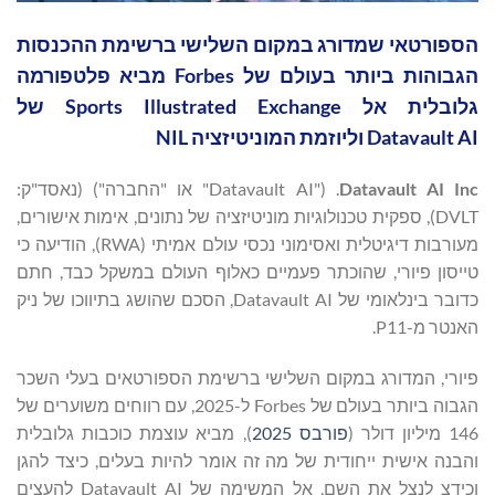
הספורטאי שמדורג במקום השלישי ברשימת ההכנסות
הגבוהות ביותר בעולם של Forbes מביא פלטפורמה
גלובלית אל Sports Illustrated Exchange של
Datavault AI וליוזמת המוניטיזציה NIL
Datavault AI Inc
. ("Datavault AI" או "החברה") (נאסד"ק:
DVLT), ספקית טכנולוגיות מוניטיזציה של נתונים, אימות אישורים,
מעורבות דיגיטלית ואסימוני נכסי עולם אמיתי (RWA), הודיעה כי
טייסון פיורי, שהוכתר פעמיים כאלוף העולם במשקל כבד, חתם
כדובר בינלאומי של Datavault AI, הסכם שהושג בתיווכו של ניק
האנטר מ-P11.
פיורי, המדורג במקום השלישי ברשימת הספורטאים בעלי השכר
הגבוה ביותר בעולם של Forbes ל-2025, עם רווחים משוערים של
146 מיליון דולר (
פורבס 2025
), מביא עוצמת כוכבות גלובלית
והבנה אישית ייחודית של מה זה אומר להיות בעלים, כיצד להגן
וכידצ לנצל את השם, אל המשימה של Datavault AI להעצים