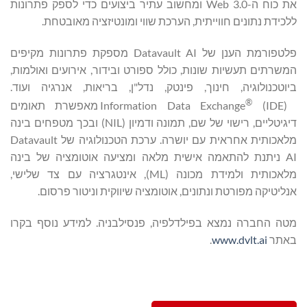
את כוח ה-Web 3.0 ומחשוב עתיר ביצועים כדי לספק פתרונות
ללכידת נתונים חווייתית, הערכת שווי ומונטיזציה מאובטחת.
פלטפורמת הענן של Datavault AI מספקת פתרונות מקיפים
המשרתים תעשיות שונות, כולל ספורט ובידור, אירועים ואולמות,
ביוטכנולוגיה, חינוך, פינטק, נדל"ן, בריאות, אנרגיה ועוד.
®
Information Data Exchange
(IDE) מאפשרת תאומים
דיגיטליים, רישוי של שם, תמונה ודמיון (NIL) ובכך מטפחים בינה
מלאכותית אחראית עם יושרה. ערכת הטכנולוגיה של Datavault
AI ניתנת להתאמה אישית מלאה ומציעה אוטומציה של בינה
מלאכותית ולמידת מכונה (ML), אינטגרציה עם צד שלישי,
אנליטיקה מפורטת ונתונים, אוטומציה שיווקית וניטור פרסום.
מטה החברה נמצא בפילדלפיה, פנסילבניה. למידע נוסף בקרו
באתר
www.dvlt.ai
.