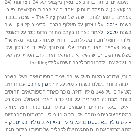
המעוטרים ביותר בדורו, עם מאזן מקצועי של 34 ניצחונות (24
בנוקאאוט), 2 הפסדים ותיקו אחד ב-37 קרבות מקצועיים. פיורי,
פעמיים בתואר לוחם השנה של מגזין The Ring – שזכה בכבוד
בשנת
2015
על ניצחון על האלוף המכהן ולדימיר קליצ'קו ושוב
בשנת
2020
לאחר ניצחונו בקרב החוזר הדומיננטי על דאונטיי
ווילדר – הוא לוחם המשקל הכבד היחיד שמחזיק בתואר מגזין The
Ring פעמיים מאז מוחמד עלי, והצטרף לפלויד פטרסון ועלי
כשלושת הגברים שהשיגו את התואר הזה. קרב הטרילוגיה שלו
ב-2021 עם ווילדר נבחר לקרב השנה על ידי The Ring.
פיורי, שדורג במקום השלישי ברשימת הספורטאים בעלי השכר
הגבוה ביותר בעולם בשנת 2025 על ידי
מגזין פורבס
, עם רווחים
משוערים של 146 מיליון דולר, מוכר כאחד הספורטאים החזקים
ביותר מבחינה מסחרית על פני כדור הארץ וכאתלט הספורט
האישי בעל הרווחים הגבוהים ביותר בבריטניה. הוא מחזיק
במספר עוקבים מצטבר של יותר מ-11 מיליון ברשתות החברתיות
– 6.9 מיליון באינסטגרם, 2.2 מיליון ב-X ו-2.2 מיליון בפייסבוק
–
מה שמרחיב את טווח ההגעה שלו לקהלים של ספורט, בידור וסגנון