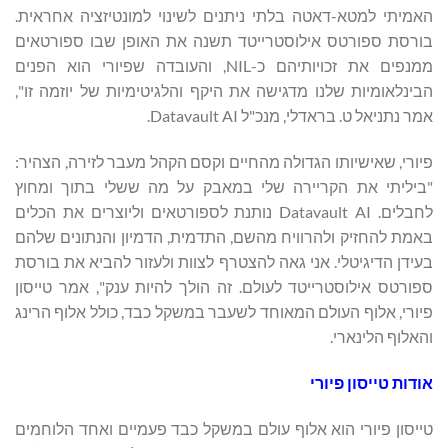
האמיתי למטא-דאטה בלתי ניתנים לשינוי למונטיזציה אחראית.
בורסת ספורטס אילוסטרייטד תשנה את האופן שבו ספורטאים
ממנפים את זכויותיהם כ-NIL, והעובדה שפיורי הוא הפנים
הבינלאומיות שלנו מדגישה את היקף והלגיטימיות של יוזמה זו",
אמר נתניאל ט. בראדלי, מנכ"ל Datavault AI.
פיורי, שאישיותו הגדולה מהחיים וקסם הקהל מעבר לזירה, הצהיר:
"ביליתי את הקריירה שלי במאבק על מה ששלי בתוך ומחוץ
לחבלים. Datavault AI נותנת לספורטאים וליוצרים את הכלים
באמת להחזיק ולהרוויח מהשם, התדמית, הדמיון והנתונים שלהם
בעידן הדיגיטלי. אני גאה להצטרף לצוות ולעזור להביא את בורסת
ספורטס אילוסטרייטד לעולם. זה הולך להיות ענק", אמר טייסון
פיורי, אלוף העולם המאוחד לשעבר במשקל כבד, כולל אלוף הרינג
והאלוף הלינארי.
אודות טייסון פיורי
טייסון פיורי הוא אלוף עולם במשקל כבד פעמיים ואחד הלוחמים