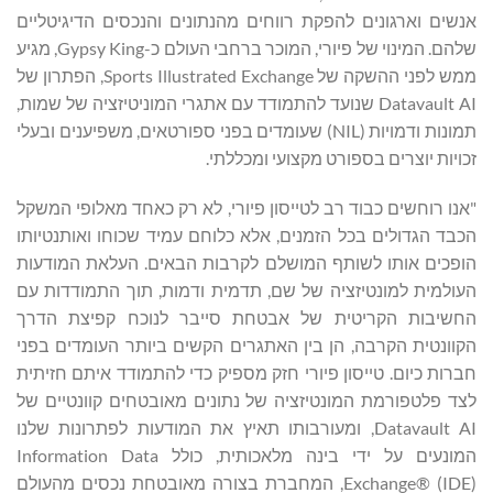
אנשים וארגונים להפקת רווחים מהנתונים והנכסים הדיגיטליים
שלהם. המינוי של פיורי, המוכר ברחבי העולם כ-Gypsy King, מגיע
ממש לפני ההשקה של Sports Illustrated Exchange, הפתרון של
Datavault AI שנועד להתמודד עם אתגרי המוניטיזציה של שמות,
תמונות ודמויות (NIL) שעומדים בפני ספורטאים, משפיענים ובעלי
זכויות יוצרים בספורט מקצועי ומכללתי.
"אנו רוחשים כבוד רב לטייסון פיורי, לא רק כאחד מאלופי המשקל
הכבד הגדולים בכל הזמנים, אלא כלוחם עמיד שכוחו ואותנטיותו
הופכים אותו לשותף המושלם לקרבות הבאים. העלאת המודעות
העולמית למונטיזציה של שם, תדמית ודמות, תוך התמודדות עם
החשיבות הקריטית של אבטחת סייבר לנוכח קפיצת הדרך
הקוונטית הקרבה, הן בין האתגרים הקשים ביותר העומדים בפני
חברות כיום. טייסון פיורי חזק מספיק כדי להתמודד איתם חזיתית
לצד פלטפורמת המונטיזציה של נתונים מאובטחים קוונטיים של
Datavault AI, ומעורבותו תאיץ את המודעות לפתרונות שלנו
המונעים על ידי בינה מלאכותית, כולל Information Data
Exchange® (IDE), המחברת בצורה מאובטחת נכסים מהעולם