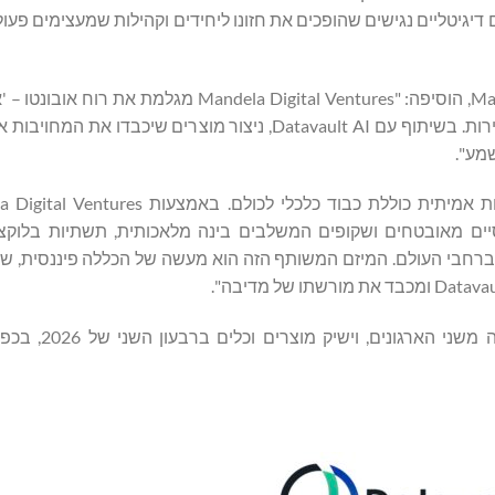
רשת המעשית, כלים דיגיטליים נגישים שהופכים את חזונו ליחידים וקהילות שמעצימים 
זאזיווה דלאמיני מנאווי, מנהלת Mandela Dlamini & Manaway L.L.C, הוסיפה: "dela Digital Ventures
בעידן הדיגיטלי, הכללה פיננסית היא המשך לדרך הארוכה אל החירות. בשיתוף עם Datavault AI, ניצור מוצרי
מע".
סיים מאובטחים ושקופים המשלבים בינה מלאכותית, תשתיות בלוקצ'י
ם ברחבי העולם. המיזם המשותף הזה הוא מעשה של הכללה פיננסית, 
המיזם המשותף ינוהל על ידי ועדת היגוי משו