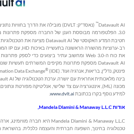
™
Datavault AI
3.0. הפלטפורמה מבוססת הענן של החברה מספקת פתרונות מ
חטיבת המדע האקוסטי של Datavault AI מציעה את הטכנולוגיות הקנייניות WiSA
רב-ערוצ
את כוח ה-Web 3.0 ומחשוב עתיר ביצועים כדי לספ
®
פינטק, נדל"ן, בריאות, אנרגיה ועוד. Information Data Exchange
מכונה (ML), אינטגרציה עם צד שלישי, אנליטיקה מפורטת ו
למידע נוסף בקרו בכתובת
www.dvlt.ai
.
אודות
Mandela Dlamini & Manaway L.L.C,
Mandela Dlamini & Manaway L.L.C
טכנולוגיה בחינוך, השפעה חברתית והעצמה כלכלית. בהשראת הא