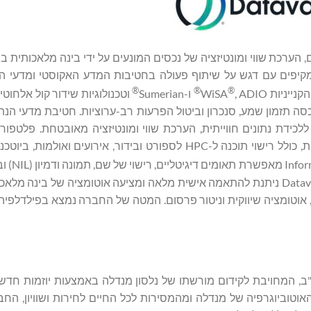
קיפים עם דגש על שיתוף פעולה בחטיבות המדע האקוסטי ומדעי הנ
®
®
®
, ADIO
ו-Sumerian
וטכנולוגיות שידור קול אלחוטי
יות מהשורה הראשונה בתעשייה באיכות HD, עם IP המכסה תזמון שמע, סנכרון וביטול הפרעות רב-ערוציות. חטיבת 
ק פתרונות ללכידת נתונים חווייתית, הערכת שווי ומונטיזציה מאובטחת. פלטפ
Datavault AI מספקת פתרונות מקיפים המשרתים תעשיות שונות, כולל רישוי תוכנה ל-HPC לספורט ובידור, אירועים
(IDE) מאפשרת 
בינה מלאכותית אחראית עם יושרה. ערכת הטכנולוגיה של Datavault AI ניתנת להתאמה אישית מלאה ומציעה אוטומציה של
נתונים, אוטומציה שיווקית וניטור פרסום. המטה של החברה נמצא בפילדלפיה
 היא חברה מוויומינג, ארה"ב, המחויבת לקידום מורשתו של נלסון מנדלה באמצעות יוזמות ח
וטוביוגרפיה של מנדלה ומהמסירות לכל החיים לחירות ושוויון, ה