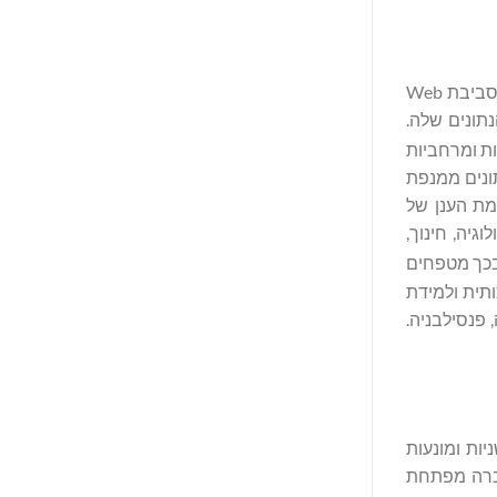
(נאסד"ק: DVLT) מובילה את הדרך בחוויות נתונים, הערכת שווי ומונטיזציה של נכסים המונעים על ידי בינה מלאכותית בסביבת Web
תונים שלה.
ות ומרחביות
מדעי הנתונים ממנפת
ורמת הענן של
 ואולמות, ביוטכנולוגיה, חינוך,
תאומים דיגיטליים, רישוי של שם, תמונה ודמיון (NIL) ובכך מטפחים
 בינה מלאכותית ולמידת
, פנסילבניה.
דשניות ומונעות
חברה מפתחת