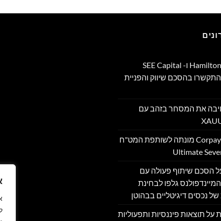
נים
Hamilton Reserve Bank ו- SEE Capital
Hamilton Ltd. התקשרו בהסכם שיווק והפניית
PU מרחיבה את המסחר בזהב עם
Corpay Cross-Border מונתה לשותפת המט"ח
מה על הסכם שיתוף פעולה עם
א
מיינדפולנס גלפו לבחינת
של נכסים דיגיטליים בבהוטן
ל
דווחת על תוצאות פיננסיות ותפעוליות