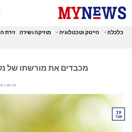
Ski
t
conten
כלכלה
הייטק וטכנולוגיה
מוזיקה ושירה
זירת ה
כ
מכבדים את מורשתו של נל
פורסם ב
פברו
19
פבר