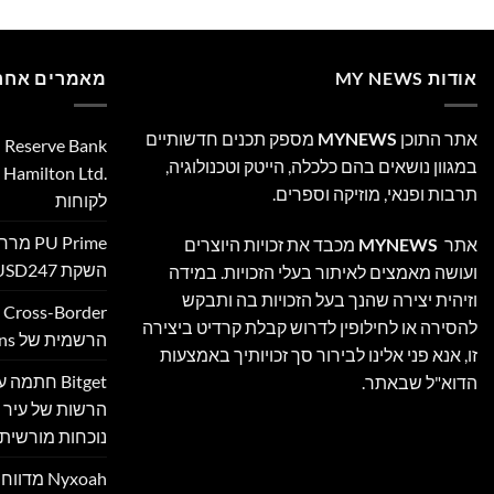
אודות MY NEWS
מאמרים אחרו
אתר התוכן
MYNEWS
מספק תכנים חדשותיים
במגוון נושאים בהם כלכלה, הייטק וטכנולוגיה,
‎
תרבות ופנאי, מוזיקה וספרים.
לקוחות
 Prime
אתר
MYNEWS
מכבד את זכויות היוצרים
השקת XAUUSD247
ועושה מאמצים לאיתור בעלי הזכויות. במידה
וזיהית יצירה שהנך בעל הזכויות בה ותבקש
להסירה או לחילופין לדרוש קבלת קרדיט ביצירה
הרשמית של Ultimate Sevens
זו, אנא פני אלינו לבירור סך זכויותיך באמצעות
Bitget חת
הדוא"ל שבאתר.
הרשות של עיר ה
נוכחות מורשית 
Nyxoah מ