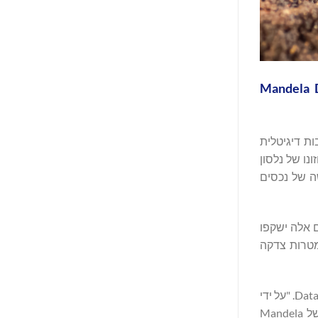
Re Mandela Dlamin ו-Manaway L.L.C, מודיעים על הקמת Mandela Digital
עורבות דיגיטלית
ש לשימור חזונו של נלסון
השקת חבילת מוצרים חדשה של נכסים
ם אלה ישקפו
במטרות צדקה
"נלסון מנדלה לימד את העולם שחירות אמיתית כוללת כבוד כלכלי והזדמנות לכל אדם לעלות," אמר נתניאל ט. בראדלי, מנכ"ל Datavault AI Inc. "על ידי
שילוב פלטפורמות הנתונים הפטנטיות שלנו Web3, תשתיות מחשוב-על ויכולות טוקניזציה מונעות בינה מלאכותית עם ניהול המורשת של Mandela