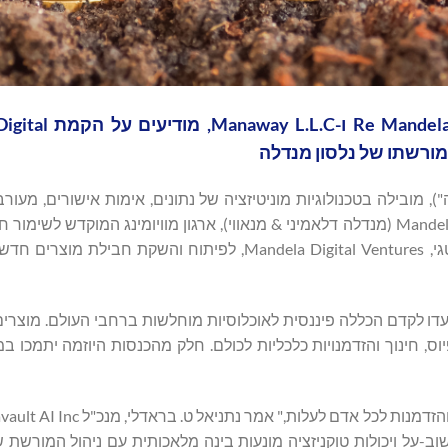
Datavault AI וחברי משפחת נלסון מנדלה, i
DVLT) ("Datav" או "החברה"), מובילה בטכנולוגיות מוניטיזציה של נתונים, אימות אישורים, מ
ואסימוני נכסים מציאותיים (RWA), Mandela Dlamini & Manaway L.L.C (מנדלה דלאמיני & מנאווי), ארגון מוויומינג המוקד
מנדלה לשוויון וכבוד האדם, הודיעו היום על מיזם משותף אסטרטגי, Mandela Digital Ventures, לפיתוח ו
נועדו לקדם הכללה פיננסית לאוכלוסיות מוחלשות ברחבי העולם. מוצרי
ס, חינוך והזדמנויות כלכליות לכולם. חלק מהכנסות היוזמה יתמכו 