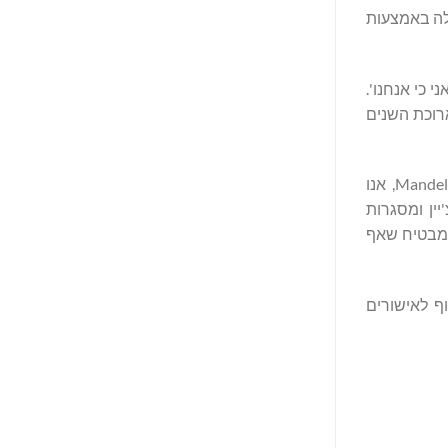
פעולה באמצעות
Man מגלמת את רוח אובונטו – 'אני כי אנחנו'.
ם שיכבדו את המחויבות ארוכת השנים
זנאני-מנדלה דלאמיני הוסיפה, "אבי, נלסון מנדלה, האמין שחירות אמיתית כוללת כבוד כלכלי לכולם. באמצעות Mandela Digital Ventures, אנו
ין ומסגרות
שמבטיח שאף
תפת עם ייצוג שווה משני הארגונים, וישיק מוצרים וכלים ברבעון השני של 2026, בכפוף לאישורים