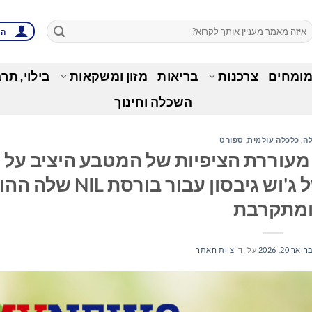
הת
מומחים
צרכנות
בריאות
מזון ומשקאות
בילוי, תר
השכלה וחינוך
ה
,
כלכלה עולמית
,
ספורט
ל ההשקה מעוררת הציפיות של המטבע היציב על
ג'וש גיבסון ועל אסטרטגיות NIL של ג'וש גיבסון עבו
מתקרבת
אר 20, 2026
על ידי
צוות האתר