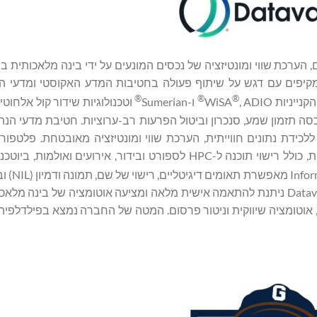
קיפים עם דגש על שיתוף פעולה בחטיבות המדע האקוסטי ומדעי הנ
®
®
®
, ADIO
ו-Sumerian
וטכנולוגיות שידור קול אלחוטי
יות מהשורה הראשונה בתעשייה באיכות HD, עם IP המכסה תזמון שמע, סנכרון וביטול הפרעות רב-ערוציות. חטיבת 
ק פתרונות ללכידת נתונים חווייתית, הערכת שווי ומונטיזציה מאובטחת. פלטפ
Datavault AI מספקת פתרונות מקיפים המשרתים תעשיות שונות, כולל רישוי תוכנה ל-HPC לספורט ובידור, אירועים
(IDE) מאפשרת 
בינה מלאכותית אחראית עם יושרה. ערכת הטכנולוגיה של Datavault AI ניתנת להתאמה אישית מלאה ומציעה אוטומציה של
נתונים, אוטומציה שיווקית וניטור פרסום. המטה של החברה נמצא בפילדלפיה