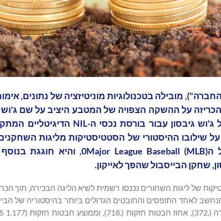
Datavau (נאסד"ק: DVLT) ("Datavault AI" או "החברה"), מובילה בטכנולוגיות מוניטיזציה של נתונים
רבות דיגיטלית ואסימוני נכסים מציאותיים (RWA), הכריזה על ההשקה הצפויה של המטבע היציב על שם
אסטרטגיות ייעודיות עבור שם, תדמית ודמות (NIL) של ג'וש גיבסון עבור בור
 על שילובו ההיסטורי של הסטטיסטיקות מליגות השחקנים
(Negro Leagues 1920-1948) ברשומות הרשמיות של ה League Baseball (MLB
ן, שחקן הבייסבול שהפך לאייקון.
דעה לעיתונות של ה-MLB ממאי 2024, הסטטיסטיקות של ליגות השחורים נכנסו רשמית לשיא הליגה הבכירה, 
ים שנשללו בעבר מה-MLB. ג'וש גיבסון, הנחשב לאחד התופסים והחובטים הגדולים ביותר בהיסטוריה של