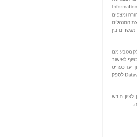
יצד טכנולוגיית הטוקניזציה של Datavault AI, פלטפורמות הבינה המלאכותית ו- Information Data
חורה ומצפים
עצת המנהלים
שלנו כשאנחנו מגשרים בין
ון לבייסבול ולהיסטוריה האמריקאית, Datavault AI צופה שתחלק מטבע מם
לי המניות שלה, על בסיס מטבע מם זיכרון אחד עבור כל מניה אחת במניות רגילות של Datavault AI, בכפוף לאישור
טבע המם לזיכרון ייעד כפריט
אספנות דיגיטלי עם זמינות פוטנציאלית למסחר ב-IDE לאחר הפצת המטבע והשקת ה-IDE. הפצה זו ממשיכה את המסורת של Datavault AI לספק
סון לציון חודש
.