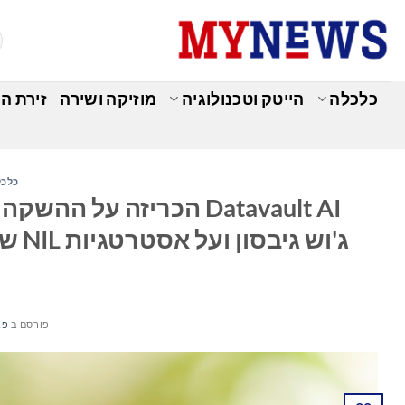
Ski
t
conten
כלכלה
הייטק וטכנולוגיה
מוזיקה ושירה
זירת ה
כלכל
Datavault AI הכריזה ע
ו
פורסם ב
פברו