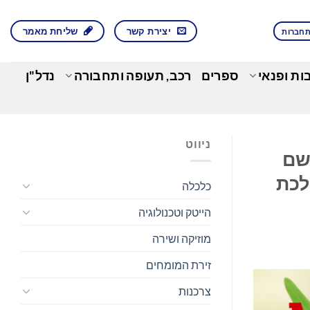
יצירת קשר
שליחת מאמר
חברות
בות ופנאי
ספרים
רכב, תעופה ותחבורה
נדל"ן
ניווט
 שם
ר בורסת NIL שלה ההולכת
כלכלה
הייטק וטכנולוגיה
מוזיקה ושירה
זירת המומחים
צרכנות