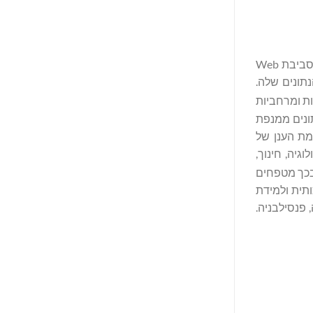
(נאסד"ק: DVLT) מובילה את הדרך בחוויות נתונים, הערכת שווי ומונטיזציה של נכסים המונעים על ידי בינה מלאכותית בסביבת Web
תונים שלה.
ות ומרחביות
מדעי הנתונים ממנפת
ורמת הענן של
 ואולמות, ביוטכנולוגיה, חינוך,
תאומים דיגיטליים, רישוי של שם, תמונה ודמיון (NIL) ובכך מטפחים
 בינה מלאכותית ולמידת
, פנסילבניה.