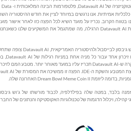
הקרובה שלנו. יוזמה זו מדגימה בצורה מושלמת כ
לכליות אמיתיות. אנו נרגשים במיוחד לציין את חודש ההיסטוריה הש
ו בטווח הקרוב. נכריז על מועד השיא לכל הפצה כזו לאחר אישור מו
שלנו. אנו צופים שהחלוקה תתבסס על מטבע אחד עבור כל מניית Datavault AI הרגילה, מה שמתגמל את המשקיעים 
לכבוד חודש ההיסטוריה השחורה ותרומותיו המונומנטליות של ג'וש גיבס
מיוחד לזכר ג'וש גיבסון לבע
הדירקטוריון, קביעת תאריך שיא ותנאי הפצה סטנדרטיים. בכל מקרה ש-Datavault AI תכריז עליו במועד מאוחר יותר. מ
Dream Bowl Meme האחרונה שלה.
Data תקיים אירוע פרטי, בהזמנה בלבד, במטה שלה בפילדלפיה, לכבוד מורשתו של ג'וש גיב
י קהילה, ויכלול הדגמות של טכנולוגיות האקוסטיקה והנתונים של החברה