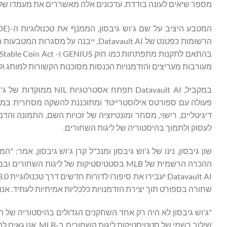
מספר שיאים לעונה בודדת. עדכונים אלה מאשררים את מעמדו של גי
המטבע היציב על שם ג'וש גיבסון, הממנף את טכנולוגיות ה-Information Data Exchange® (IDE)‏, Data Vault
מעורבות מעריצים והזדמנויות הכנסות מסוכנות הקשורות למותג 
דיגיטליים, רישוי, מסחר ומונטיזציה של זכויות השם, התמונה והד
לעסוק ולתמוך בהיסטוריה של ליגות השחורים.
שון גיבסון, נינו של ג'וש גיבסון ומנכ"ל קרן ג'וש גיבסון, אמ
שחורה בספורט תוך יצירת הזדמנויות כלכליות אמיתיות לעתיד. אנו
"ג'וש גיבסון לא היה רק אחד השחקנים הגדולים בהיסטוריה של 