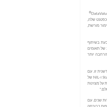
®
 היציבים המקובלים של החברה, כולל פלטפורמת Data Vault הרשומה כפטנט שלה,
לתמוך בשימור מורשת,
ה-NIL הקניינית שלה, המפותחת כעת בשיתוף
וקניזציה מאובטחת של תאומים
 הרחבה יותר
שנית זו. עם
ההכרה הרשמית של MLB בסטטיסטיקות של ליגות השחורים ובמקומו של ג'וש בין גדולי הבייסבול בכל הזמנים, אסטרטגיות ה-Stablecoin ו-NIL של
ורה ששומרת על מצוינות
לם."
ת שנים. עם
שחורים ב-MLB, אנו גאים להשיק את המטבע היציב על שם ג'וש גיבסון ולפתח אסטרטגיות NIL מקיפות בבורסה