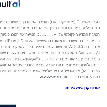
™
Datavault AI
3.0. הפלטפורמה מבוססת הענן של החברה מספקת פתרונות מ
חטיבת המדע האקוסטי של Datavault AI מציעה את הטכנולוגיות הקנייניות WiSA
רב-ערוצ
את כוח ה-Web 3.0 ומחשוב עתיר ביצועים כדי לספ
®
פינטק, נדל"ן, בריאות, אנרגיה ועוד. Information Data Exchange
מכונה (ML), אינטגרציה עם צד שלישי, אנליטיקה מפורטת ו
למידע נוסף בקרו בכתובת
www.dvlt.ai
.
אודות קרן ג'וש גיבסון