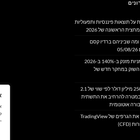
נים
דווחת על תוצאות פיננסיות ותפעוליות
חצית הראשונה של 2026
ומה שביניהם ברדיו קסם
שוק אסימוני המניות מזנק ב-140% ב-2026
 השוק במחקר חדש של
Moove גייסה 250 מיליון דולר לפי שווי של 2.1
א
 במטרה להרחיב את התשתית
ורה אוטונומית
ל
Bitget משלבת את הגרפים של TradingView
י
(CFD)