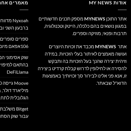
אודות MY NEWS
מאמרים אחרו
אתר התוכן
MYNEWS
מספק תכנים חדשותיים
Nyxoah מ
במגוון נושאים בהם כלכלה, הייטק וטכנולוגיה,
ברבעון השני ובמ
תרבות ופנאי, מוזיקה וספרים.
ספרים סופרים 
106אפאם מיום 05/08/26
אתר
MYNEWS
מכבד את זכויות היוצרים
ועושה מאמצים לאיתור בעלי הזכויות. במידה
וזיהית יצירה שהנך בעל הזכויות בה ותבקש
בהתאם למיפוי
להסירה או לחילופין לדרוש קבלת קרדיט ביצירה
DeFiLlama
זו, אנא פני אלינו לבירור סך זכויותיך באמצעות
הדוא"ל שבאתר.
מיליארד דולר,
הגלובלית לתחב
עבור שוק הסחורות 