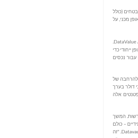
ים מאובטחים (כולל
פן מכני, על
Crypto Anchors, DataScore וסוכני DataValue AI.
הצפנה עמידה בפני מחשוב קוונטי, Datavault AI ממוקמת באופן ייחודי כדי
 גלובלית עבור נכסים
 להרחבה של
ים מייצגים טריליוני דולר בערך
פטנטים אלה
ים הזדמנויות רישוי חדשות. המשך
ן Elements, NIL וחלופים פוליטיים עתידיים – כולם
בנויים על הפלטפורמה הבלעדית שלנו, המאובטחת באופן קוונטי", הצהיר ג'ושוע פאו (Joshua Paugh), מנהל קניין רוחני ראשי של Datavault AI. "זה