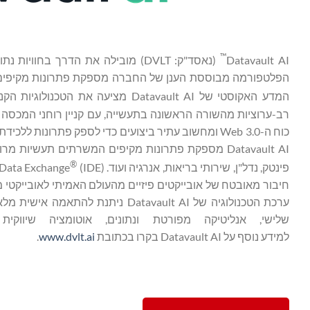
™
Datavault AI
הפלטפורמה מבוססת הענן של החברה מספקת פתרונות מקיפים ע
המדע האקוסטי של Datavault AI מציעה את הטכנולוגיות הקנייניות WiSA
רב-ערוציות מהשורה הראשונה בתעשייה, עם קניין רוחני המכסה 
כוח ה-Web 3.0 ומחשוב עתיר ביצועים כדי לספק פתרונו
®
פינטק, נדל"ן, שירותי בריאות, אנרגיה ועוד. Information Data Exchange
חיבור מאובטח של אובייקטים פיזיים מהעולם האמיתי לאובייקטי מ
שלישי, אנליטיקה מפורטת ונתונים, אוטומציה שיווק
למידע נוסף על Datavault AI בקרו בכתובת
www.dvlt.ai
.