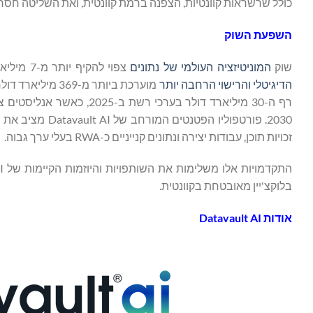
כולל שרשראות קוונטיות, הצפנה ברמת קוונטית, ואת השליטה חסרת
השפעת השוק
שוק
המוניטיזציה העולמי של נתונים
צפוי להקיף יותר מ-7 מיליארד דולר ב-2025, ולצמוח במהירות ל-17 מיליארד דולר עד 2033.
הדיגיטלי והרישוי הרחבה יותר
מוערכת ביותר מ-369 מיליארד דולר ברחבי העולם, בעוד שהשווי
רף ה-30 מיליארד דולר בערכי רשת ב-2025, כאשר אנליסטים צופים כי
2030. פורטפולי
זכויות תוכן, עבודות יצירה ונתונים קנייניים כ-RWA בעלי ערך גבוה.
בלוקצ'יין מאובטחת בקוונטית.
אודות Datavault AI