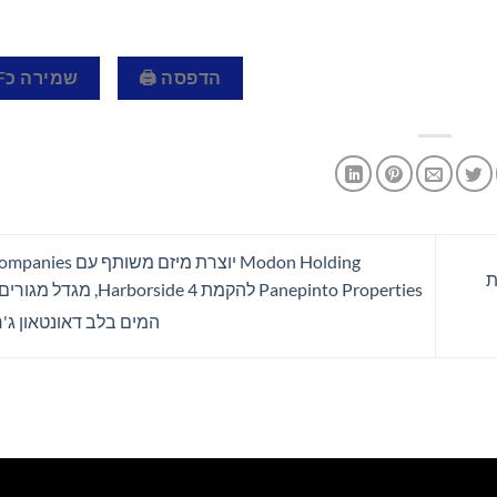
הדפסה 🖨
שמירה כPDF 📄
בת
Panepinto Properties להקמת rside 4
המים בלב דאונטאון ג'רז