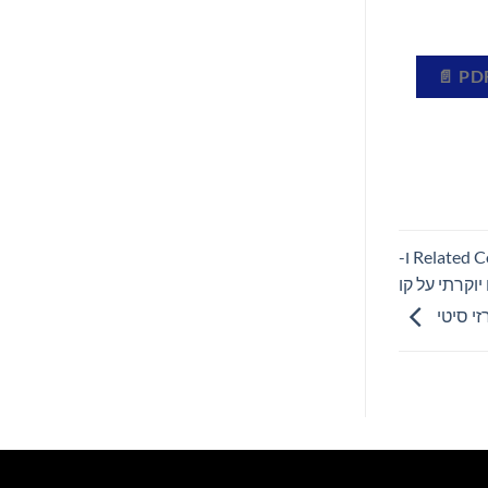
Modon Holding יוצרת מיזם משותף עם Related Companies ו-
Harbo, מגדל מגורים יוקרתי על קו
י סיטי