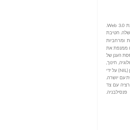
(נאסד"ק: DVLT) מובילה את הדרך בחוויות נתונים, הערכת שווי ומונטיזציה של נכסים מונעי בינה מלאכותית בסביבת Web 3.0.
שלה. חטיבת
ות ומרחביות
ם ממנפת את
וססת הענן של
ם ואתרים, ביוטכנולוגיה, חינוך,
(IDE) מאפשרת תאומים דיגיטליים, רישוי של שם, תמונה ודמיון (NIL) על ידי
ת עם יושרה.
שית מלאה ומציעה אוטומציה של בינה מלאכותית ולמידת מכונה (ML), אינטגרציה עם צד
סילבניה.