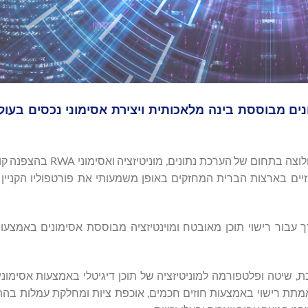
ת של Datavault AI בהערכת נתונים מבוססת בינה מלאכותית ויצירת אסימוני נכסים
Datavault AI Inc (נאסד"ק: DVLT) ("Datavault" או "החברה"), חלוצ
יים בארצות הברית המחזקים באופן משמעותי את פורטפוליו הקניין 
בור רישוי תוכן מאובטח ומוינטיזציה מבוססת אסימונים באמצעות 
אי (נגזר מפרסום בקשה 2022/0318853): מערכת, שיטה ופלטפורמה למוניטיזציה של תוכן דיגיטלי באמצעות 
 מאמתת רישוי באמצעות חוזים חכמים, אוכפת ציות ומחלקת עמלות בה