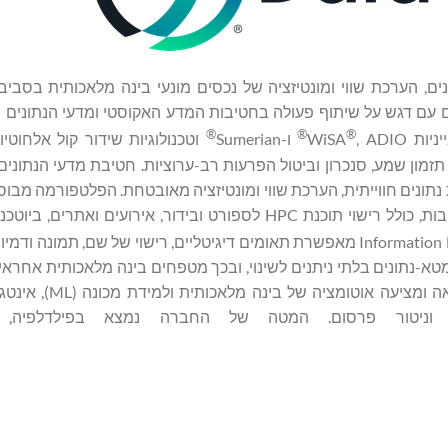
ם דגש על שיתוף פעולה בחטיבות המדע האקוסטי ומדעי הנתונים 
®
®
®
, ADIO
ו-Sumerian
וטכנולוגיות שידור קול אלחוטי
תזמון שמע, סנכרון וביטול הפרעות רב-ערוציות. חטיבת מדעי הנתוני
ת ללכידת נתונים חווייתית, הערכת שווי ומונטיזציה מאובטחת. הפלטפורמה מב
Datavault AI מספקת פתרונות מקיפים המשרתים תעשיות מרובות, כולל רישוי תוכנת HPC לספורט ובידור, אירועי
טא-נתונים בלתי ניתנים לשינוי, ובכך מטפחים בינה מלאכותית אחראי
ערכת הטכנולוגיה של Datavault AI ניתנת להתאמה אי
ית וניטור פרסום. המטה של החברה נמצא בפילדלפיה, פנ