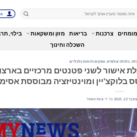
הת
מומחים
צרכנות
בריאות
מזון ומשקאות
בילוי, תר
השכלה וחינוך
לה
,
כלכלה עולמית
,
עסקים ודוחות כלכליים
מודיעה על קבלת אישור לשני פטנטים מרכזיים בארצ
 בלוקצ'יין ומוינטיזציה מבוססת אסימו
בר 23, 2025
על ידי
צוות האתר