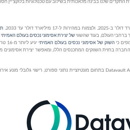
 התקדים שלנו בבינה מלאכותית בשילוב עם טכנולוגיות בלוקצ'יין חסר
תע
של יצירת אסימוני נכסים בעולם האמיתי
כ
השוק של אסימוני נכסים בעולם האמיתי
יגיע לי
ו הפטנטים המורחב של Datavault AI מציב את החברה בחזית השווקים המתכנסים הללו, ומאפשר יצירת אסי
התקדמויות אלו משלימות את השותפויות והיוזמות הקיימות של Datavault AI בתחום מונטיזציית נתוני ספורט, רישוי גלו