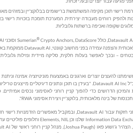
פגיעה עבור יוצרים ובעלי זכויות.
 (נגזר מפרסום בקשה 2019/0155997): פלטפורמת רישוי תוכן מקיפה המשתמשת ברישומים בבלוקצ'יין ובמזה
נות ולהפיק רווחים מעבודה יצירתית. המערכת תומכת בזכויות רישוי באו
מלוגים שקופה ואכיפה ברשתות גלובליות.
®
על ידי שילוב של קביעות הבלוקצ'יין עם הערכת שווי מונעת בינה מלאכותית ו
ימוני קניין רוחני, תוכן יצירתי ונכסי נתונים כ-RWA מאובטחים – ובכך לאפשר בעלות חלקית, סליקה מיידית ונזילות
שימתנו להעצים יוצרים וארגונים באמצעות מוניטיזציה אמינה וניתנת
נתונים ותוכן", אמר נתנאל ט. בראדלי (Nathaniel T. Bradley), מנכ"ל Datavault AI Inc. "בעידן בו תוכן ונתונים דיגיטלי
המיכון הדרושים כדי להפוך קניין רוחני לאסימוני נכסים אמיתיים. 
 של בינה מלאכותית, בלוקצ'יין ויצירת אסימוני RWA".
"פטנטים אלה יוצרים מחסומי כניסה משמעותיים והגנות קניין רוחני חזקות עבור Datavault AI, ובמקביל מאפשר
הנפקת הפטנטים האלה מספק את התשתית הבסיסית עבור Information Data Exchange שלנו וכ