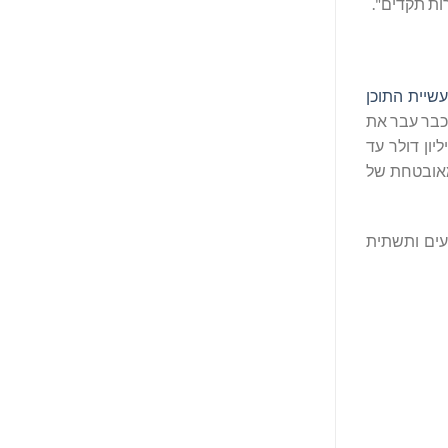
ות תקדים".
שיית התוכן
בר עבר את
ותר מ-16 טריליון דולר עד
מונים מאובטחת של
בלי מונע אירועים ותשתית