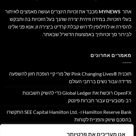
אתר
MYNEWS
מכבד את זכויות היוצרים ועושה מאמצים לאיתור
בעלי הזכויות. במידה וזיהית יצירה שהנך בעל הזכויות בה ותבקש
להסירה או לחילופין לדרוש קבלת קרדיט ביצירה זו, אנא פני אלינו
לבירור סך זכויותיך באמצעות הדוא"ל שבאתר.
מאמרים אחרונים
תוכנית Pink Changing Lives®‎ של מרי קיי הופכת חזון להשפעה
מדידה עבור נשים ברחבי העולם
OpenFX רוכשת את Global Ledger כדי להשיק חשבונות
רב-מטבעיים עבור חברות פינטק
Hamilton Reserve Bank ו- SEE Capital Hamilton Ltd.‎ התקשרו
בהסכם שיווק והפניית לקוחות
PU Prime מרחיבה את המסחר בזהב עם השקת XAUUSD247
אנו מעריכים את פרטיותך