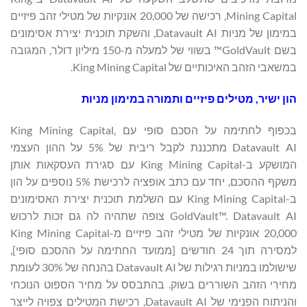
Mining Capital, רכישה של 20,000 אונקיות של מטילי זהב פיזיים
במימון של מניות Datavault AI, והשקת תוכנית יצירת אסימונים
בשם GoldVault™ בשווי של למעלה מ-150 מיליון דולר, המגובה
במשאבי הזהב האיכותיים של King Mining Capital.
הון ישיר, מטילים פיזיים ותמורה במימון מניות
בכפוף לחתימה על הסכם סופי עם King Mining Capital,
Datavault AI מתכננת לקבל ריבית של 5% על ההון העצמי
המושקע ב-King Mining Capital עם סגירת העסקאות אותן
משקף ההסכם, יחד עם כתב אופציה לרכישת 5% נוספים על הון
ב-King Mining Capital עם השלמת תוכנית יצירת האסימונים
GoldVault™. Datavault AI צופה שתהיה לה גם זכות לרכוש
20,000 אונקיות של מטילי זהב פיזיים מ-King Mining Capital
למסירה תוך 24 חודשים [ממועד החתימה על ההסכם סופי],
שישולמו במניות רגילות של Datavault AI בהנחה של 30% לעומת
מחירי הזהב השוררים בשוק. בהתבסס על מחיר הספוט הנוכחי
והניתוח הפנימי של Datavault AI, רכישת המטילים צפויה לייצר