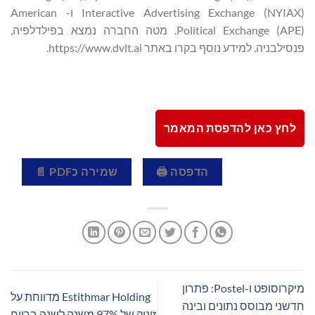
Interactive Advertising Exchange (NYIAX) ו- American
Political Exchange (APE). מטה החברה נמצא בפילדלפיה,
פנסילבניה. למידע נוסף בקרו באתר https://www.dvlt.ai.
לחץ כאן להדפסת המאמר
הדפסה 🖨
שמירה כPDF 📄
מיקרוסופט ו-Postel: פתרון
Estithmar Holding מדווחת על
חדשני מבוסס נתונים ובינה
זינוק של 97% משנה לשנה ברווח