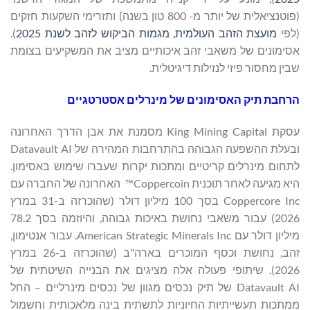
(פוטנציאלית של יותר מ- 800 טון בשנה) ותזרימי השקעות חזקים
(לפי
מועצת הזהב העולמית, מגמות הביקוש לזהב לשנת 2025
).
אסימונים של משאבי זהב איכותיים מציב את המשקיעים בצומת
שבין מחסור פיזי לנזילות דיגיטלית.
הרחבת תיק האסימונים של מינרלים אסטרטגיים
עסקת King Mining Capital מסמנת את אבן הדרך האחרונה
ובעלת ההשפעה הגבוהה בהתרחבות המהירה של Datavault AI
לתחום מינרלים קריטיים ומתכות יקרות שעברו שימוש באסימון.
היא מגיעה לאחר תוכנית Coppercoin™ האחרונה של החברה עם
Coppercore Inc בסך 100 מיליון דולר (שהוכרזה ב-31 במרץ
2026) עבור משאבי נחושת באיכות גבוהה, והיוזמה בסך 78.2
מיליון דולר עם American Strategic Minerals Inc. עבור אנטימון,
זהב, נחושת וכסף המוכרים בארה"ב (שהוכרזה ב-26 במרץ
2026). שיתופי פעולה אלה מציגים את הבנייה השיטתית של
Datavault AI של תיק נכסים מגוון של נכסים מינרליים – החל
ממתכות תעשייתיות החיוניות לתשתית בינה מלאכותית וחשמול