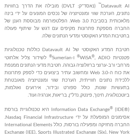
™
Datavault AI
(נאסד"ק: DVLT) מובילה את הדרך בחוויות
נתונים, הערכת שווי ומונטיזציה של נכסים המונעים על ידי בינה
מלאכותית בסביבת Web 3.0. הפלטפורמה מבוססת הענן של
החברה מספקת פתרונות מקיפים עם דגש על שיתוף פעולה
בחטיבות המדע האקוסטי ומדעי הנתונים שלה.
חטיבת המדע האקוסטי של Datavault AI כוללות טכנולוגיות
®
®
®
פטנטיות WiSA
, ADIO
ו-Sumerian
לשידור צליל אלחוטי
מרחבי ורב-ערוצי ברזולוציה גבוהה. חטיבת מדעי הנתונים ממנפת
את כוח ה-Web 3.0 ומחשוב עתיר ביצועים כדי לספק פתרונות
ללכידת נתונים חווייתית, הערכת שווי ומונטיזציה מאובטחת
בתעשיות שונות, כולל ספורט ובידור, אירועים ואולמות,
ביוטכנולוגיה, חינוך, פינטק, נדל"ן, בריאות, אנרגיה ועוד.
®
Information Data Exchange
(IDE®) היא טכנולוגיית בורסת
אסימונים המופעלת על ידי Nasdaq Financial Infrastructure.
החברה מחזיקה ומפעילה בורסות, כולל International Elements
Exchange (IEE), Sports Illustrated Exchange (Six), New York