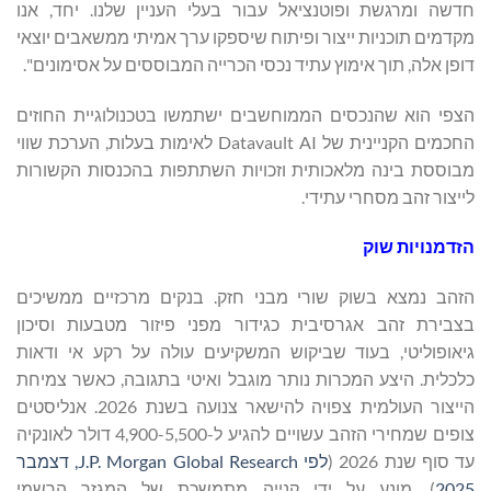
חדשה ומרגשת ופוטנציאל עבור בעלי העניין שלנו. יחד, אנו
מקדמים תוכניות ייצור ופיתוח שיספקו ערך אמיתי ממשאבים יוצאי
דופן אלה, תוך אימוץ עתיד נכסי הכרייה המבוססים על אסימונים".
הצפי הוא שהנכסים הממוחשבים ישתמשו בטכנולוגיית החוזים
החכמים הקניינית של Datavault AI לאימות בעלות, הערכת שווי
מבוססת בינה מלאכותית וזכויות השתתפות בהכנסות הקשורות
לייצור זהב מסחרי עתידי.
הזדמנויות שוק
הזהב נמצא בשוק שורי מבני חזק. בנקים מרכזיים ממשיכים
בצבירת זהב אגרסיבית כגידור מפני פיזור מטבעות וסיכון
גיאופוליטי, בעוד שביקוש המשקיעים עולה על רקע אי ודאות
כלכלית. היצע המכרות נותר מוגבל ואיטי בתגובה, כאשר צמיחת
הייצור העולמית צפויה להישאר צנועה בשנת 2026. אנליסטים
צופים שמחירי הזהב עשויים להגיע ל-4,900-5,500 דולר לאונקיה
עד סוף שנת 2026 (
לפי J.P. Morgan Global Research, דצמבר
2025
), מונע על ידי קנייה מתמשכת של המגזר הרשמי