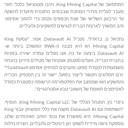
המתמשך של King Mining Capital, ויניבו פוטנציאל כלכלי חוזר
מעבר לעליית מחירי המתכת שבבסיס. התוכנית מיועדת להשקה
עד הרבעון השלישי של שנת הכספים 2026 כדי להפוך אסימוני
זהב המשויך לארצות הברית לנגישים למשקיעים גלובליים.
נתניאל ט. בראדלי, מנכ"ל Datavault AI, אמר, "עסקת King
Mining Capital הזו היא מבנה ה-RWA המשולב ביותר ש-
Datavault AI ביצעה עד כה. אנו נוטלים עמדה ישירה במניות
בחברת הכרייה, נועלים 20,000 אונקיות של מטילים פיזיים בהנחה
משמעותית לנקודת ספוט, ומעניקים למחזיקי אסימוניGoldVault™
זרם תמלוגים הקשור לייצור בפועל. יישור זה בין המנפיק, הכרייה
והמשקיע הוא שממצב את הפלטפורמה הרשומה כפטנטית כמודל
לאסימונים תואמת של משאבי טבע אסטרטגיים".
ג'פרי כץ, המנהל הכללי של King Mining Capital LLC, הוסיף:
"השותפות עם Datavault AI משנה את כללי המשחק עבור King
Mining Capital. היא מאשרת את נכסי הזהב האיכותיים שלנו,
מספקת גישה מיידית לשווקי הון דיגיטליים גלובליים, ויוצרת נזילות