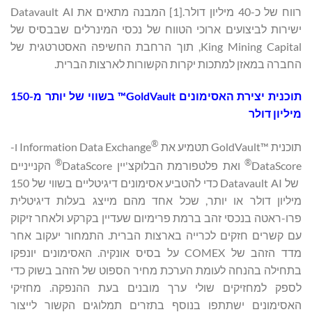
רווח של כ-40 מיליון דולר.[1] המבנה מתאים את Datavault AI
ישירות לביצועים ארוכי הטווח של נכסי המינרלים שבבסיס של
King Mining Capital, תוך הרחבת החשיפה האסטרטגית של
החברה במאזן למתכות יקרות הקשורות לארצות הברית.
תוכנית יצירת האסימונים
GoldVault™
בשווי של יותר מ-150
מיליון דולר
®
תוכנית GoldVault™‎ תטמיע את Information Data Exchange
‎ ו-
®
®
DataScore
ואת פלטפורמת הבלוקצ'יין DataScore
הקנייניים
של Datavault AI כדי להטביע אסימונים דיגיטליים בשווי של 150
מיליון דולר או יותר, שכל אחד מהם מייצג בעלות דיגיטלית
פרו-ראטה בנכסי זהב ברמת פרימיום שעדיין בקרקע ולאחר זיקוק
עם קשרים חזקים לכרייה בארצות הברית. התמחור יעקוב אחר
מדד הזהב של COMEX על בסיס אונקיה. האסימונים יונפקו
בתחילה בהנחה לעומת הערכת מחיר הספוט של הזהב בשוק כדי
לספק למחזיקים שולי ערך מובנים בעת ההנפקה. מחזיקי
האסימונים ישתתפו בנוסף בתזרים תמלוגים הקשור לייצור