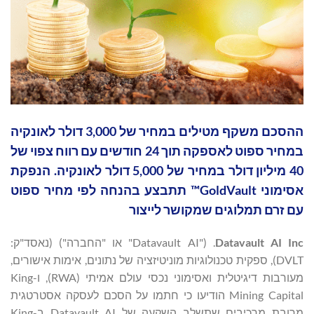
ההסכם משקף מטילים במחיר של 3,000 דולר לאונקיה
במחיר ספוט לאספקה ​​תוך 24 חודשים עם רווח צפוי של
40 מיליון דולר במחיר של 5,000 דולר לאונקיה. הנפקת
אסימוני GoldVault™ תתבצע בהנחה לפי מחיר ספוט
עם זרם תמלוגים שמקושר לייצור
Datavault AI Inc
. ("Datavault AI" או "החברה") (נאסד"ק:
DVLT), ספקית טכנולוגיות מוניטיזציה של נתונים, אימות אישורים,
מעורבות דיגיטלית ואסימוני נכסי עולם אמיתי (RWA), ו-King
Mining Capital הודיעו כי חתמו על הסכם לעסקה אסטרטגית
מרובת מרכיבים שתשלב השקעה של Datavault AI ב-King