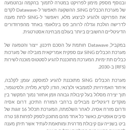
ובנוסף מספק מימון לפרויקט במטרה לתמוך בהקמה ובהטמעה
של מערכת הכבלים SING. ההשקעה תאפשר ל-Datawave לקדם
את הפרויקט ולהגיע לביצוע מלא, ויאפשר ל-SING לתת מענה
לדרישה הולכת וגדלה לרוחב פס בינלאומי באחד מהפרוזדורים
הדיגיטליים החשובים ביותר בעולם מבחינה אסטרטגית.
במקביל, Datawave חותמת על הסכם תיכנון, ייצור והטמעה של
מערכת הכבלים SING עם ספקית אמריקאית מובילה של מערכות
כבלים תת ימיות. המערכת מתוכננת להגיע לסטטוס מוכנה לשירות
(RFS) ב-2030.
מערכת הכבלים SING מתוכננת להגיע למוסקט, עומן; לקלבה,
איחוד האמירויות; למומבאי ולצ’נאי, הודו; לקדא, מלזיה; ולסינגפור,
תוך יצירה מסלול בעל קיבולת גבוהה וזמן אחזור נמוך המקשר בין
מוקדים דיגיטליים מבוילים ברחבי המזרח התיכון, דרום אסיה
ודרום מזרח אסיה. לאחר השלמתה, המערכת תכלול 16 זוגות של
סיבים אופטיים, כאשר כל אחד מהם מתוכנן לספק לפחות 18 טרה
ביט בשנייה עם קיבולת מדרגית ומותאמת לעתיד אשר תיתן מענה