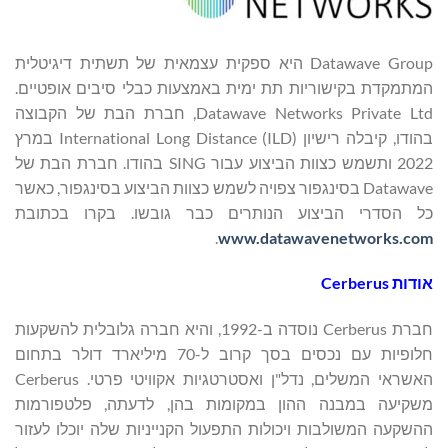
Datawave Group היא ספקית עצמאית של תשתית דיגיטלית
המתמקדת בקישוריות תת ימית באמצעות כבלי סיבים אופטיים.
Datawave Networks Private Ltd, חברת הבת של הקבוצה
בהודו, קיבלה רישיון International Long Distance (ILD) במרץ
2022 ותשמש כצוות הביצוע עבור SING בהודו. חברת הבת של
Datawave בסינגפור צפויה לשמש כצוות הביצוע בסינגפור, כאשר
כל הסדרי הביצוע הנותרים כבר גובשו. בקרו בכתובת
.
www.datawavenetworks.com
אודות
Cerberus
חברת Cerberus נוסדה ב-1992, והיא חברה גלובלית להשקעות
חלופיות עם נכסים בסך קרוב ל-70 מיליארד דולר בתחום
האשראי המשלים, נדל"ן ואסטרטגיות אקוויטי פרטי. Cerberus
משקיעה במבנה ההון במקומות בהן, לדעתה, פלטפורמות
ההשקעה המשולבות ויכולות התפעול הקנייניות שלה יוכלו לעזור