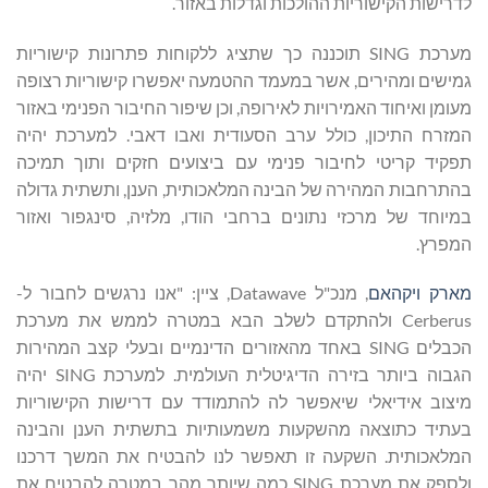
לדרישות הקישוריות ההולכות וגדלות באזור.
מערכת SING תוכננה כך שתציג ללקוחות פתרונות קישוריות
גמישים ומהירים, אשר במעמד ההטמעה יאפשרו קישוריות רצופה
מעומן ואיחוד האמירויות לאירופה, וכן שיפור החיבור הפנימי באזור
המזרח התיכון, כולל ערב הסעודית ואבו דאבי. למערכת יהיה
תפקיד קריטי לחיבור פנימי עם ביצועים חזקים ותוך תמיכה
בהתרחבות המהירה של הבינה המלאכותית, הענן, ותשתית גדולה
במיוחד של מרכזי נתונים ברחבי הודו, מלזיה, סינגפור ואזור
המפרץ.
מארק ויקהאם
, מנכ"ל Datawave, ציין: "אנו נרגשים לחבור ל-
Cerberus ולהתקדם לשלב הבא במטרה לממש את מערכת
הכבלים SING באחד מהאזורים הדינמיים ובעלי קצב המהירות
הגבוה ביותר בזירה הדיגיטלית העולמית. למערכת SING יהיה
מיצוב אידיאלי שיאפשר לה להתמודד עם דרישות הקישוריות
בעתיד כתוצאה מהשקעות משמעותיות בתשתית הענן והבינה
המלאכותית. השקעה זו תאפשר לנו להבטיח את המשך דרכנו
ולספק את מערכת SING כמה שיותר מהר במטרה להבטיח את