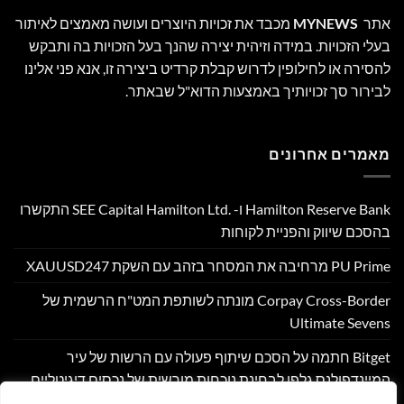
אתר
MYNEWS
מכבד את זכויות היוצרים ועושה מאמצים לאיתור
בעלי הזכויות. במידה וזיהית יצירה שהנך בעל הזכויות בה ותבקש
להסירה או לחילופין לדרוש קבלת קרדיט ביצירה זו, אנא פני אלינו
לבירור סך זכויותיך באמצעות הדוא"ל שבאתר.
מאמרים אחרונים
Hamilton Reserve Bank ו- SEE Capital Hamilton Ltd.‎ התקשרו
בהסכם שיווק והפניית לקוחות
PU Prime מרחיבה את המסחר בזהב עם השקת XAUUSD247
Corpay Cross-Border מונתה לשותפת המט"ח הרשמית של
Ultimate Sevens
Bitget חתמה על הסכם שיתוף פעולה עם הרשות של עיר
המיינדפולנס גלפו לבחינת נוכחות מורשית של נכסים דיגיטליים
בבהוטן