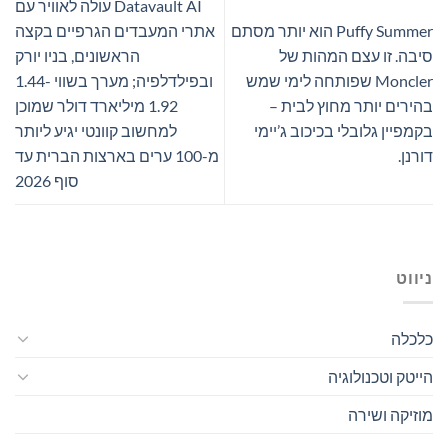
Datavault AI עולה לאוויר עם
Puffy Summer הוא יותר מסתם
אתרי המעבדים הגרפיים בקצה
סיבה. זו עצם המהות של
הראשונים, בניו יורק
Moncler שפותחה לימי שמש
ובפילדלפיה; מערך בשווי 1.44-
בהירים יותר מחוץ לבית –
1.92 מיליארד דולר שמוכן
בקמפיין גלובלי בכיכוב ג’יימי
למחשוב קוונטי יגיע ליותר
דורנן.
מ-100 ערים בארצות הברית עד
סוף 2026
ניווט
כלכלה
הייטק וטכנולוגיה
מוזיקה ושירה