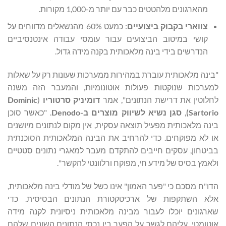
מהארגונים מלהטטים כבר עם יותר מ-1,000 מקורות.
צווארי בקבוק ביצועיים
: כמעט 60% מהנשאלים מדווחים על
קושי במיטוב הביצועים עבור עומסי עבודה אינטנסיביים
הנדרשים בידי בינה מלאכותית בקנה מידה גדול.
"בינה מלאכותית עוברת במהירות ממערכות שעונות רק על שאלות
למערכות שנוקטות פעולות אוטונומיות, והמעבר הזה משנה
לחלוטין את דרישת הנתונים", אמר
דומיניק סרטוריו
(
Dominic
Sartorio
)
,
סגן נשיא לשיווק מוצרים ב-
Denodo
. "כאשר סוכן
בינה מלאכותית מפעיל תוצאה עסקית, אין מקום לנתונים מיושנים
או לא מפוקחים. כדי להרחיב את הבינה המלאכותית הסוכנתית
בביטחון, עסקים חייבים להתקדם מעבר למאגרי נתונים סטטיים
ולאמץ בסיס של מידע חי, מפוקח ורלוונטי להקשר".
הדו"ח מסכם כי "פער האמון" אינו כשל של מודלי בינה מלאכותית,
אלא השתקפות של ארכיטקטורת הנתונים הבסיסית. כדי
שארגונים יוכלו לעבור מבינה מלאכותית ניסיונית לקנה מידה
אוטומטי, עליהם לגשר על הפער בין נכסי הנתונים השונים שלהם