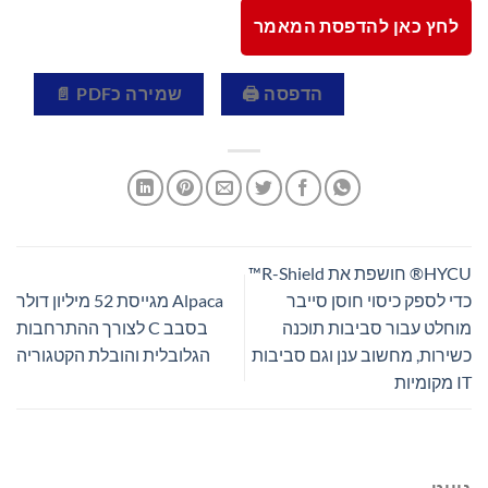
לחץ כאן להדפסת המאמר
הדפסה 🖨
שמירה כPDF 📄
HYCU® חושפת את R-Shield™
כדי לספק כיסוי חוסן סייבר
Alpaca מגייסת 52 מיליון דולר
מוחלט עבור סביבות תוכנה
בסבב C לצורך ההתרחבות
כשירות, מחשוב ענן וגם סביבות
הגלובלית והובלת הקטגוריה
IT מקומיות