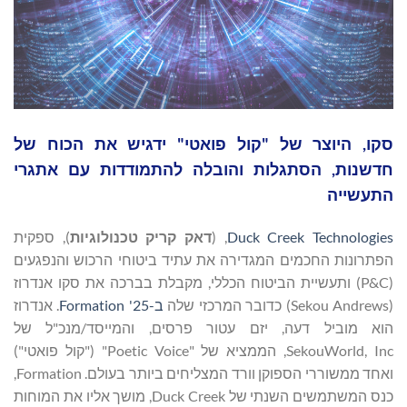
סקו, היוצר של "קול פואטי" ידגיש את הכוח של
חדשנות, הסתגלות והובלה להתמודדות עם אתגרי
התעשייה
Duck Creek Technologies
, (
דאק קריק טכנולוגיות
), ספקית
הפתרונות החכמים המגדירה את עתיד ביטוחי הרכוש והנפגעים
(P&C) ותעשיית הביטוח הכללי, מקבלת בברכה את סקו אנדרוז
(Sekou Andrews) כדובר המרכזי שלה
ב-Formation '25
. אנדרוז
הוא מוביל דעה, יזם עטור פרסים, והמייסד/מנכ"ל של
SekouWorld, Inc, הממציא של "Poetic Voice" ("קול פואטי")
ואחד ממשוררי הספוקן וורד המצליחים ביותר בעולם. Formation,
כנס המשתמשים השנתי של Duck Creek, מושך אליו את המוחות