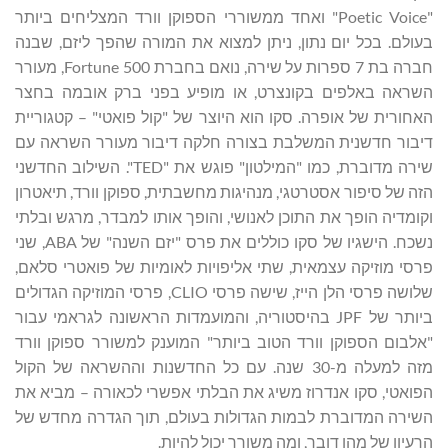
"Poetic Voice" ואחד ממשוררי הספוקן וורד המצליחים ביותר
בעולם. בכל יום נתון, ניתן למצוא את המורה שהפך ליזם, שבנה
חברה בת 7 ספרות על שירה, נואם בחברת Fortune 500, מעורר
השראה באלפים בקונצרט, או מופיע בפני ברק אובמה בחצר
האחורית של אופרה. סקו הוא היוצר של "קול פואטי" – קטגוריית
דיבור חדשנית המשלבת בצורה חלקה דיבור מעורר השראה עם
שירה מדוברת, כמו "המילטון" פוגש את "TED". השילוב החדשני
הזה של סיפור אסטרטגי, מנהיגות מחשבתית, ספוקן וורד, תיאטרון
וקומדיה הופך את התוכן לאנושי, והופך אותו למבדר, מרגש ובלתי
נשכח. הישגיו של סקו כוללים את פרס "יזם השנה" של ABA, שני
פרסי מוזיקה עצמאית, שתי אליפויות לאומיות של פואטרי סלאם,
שלושה פרסי הלן הייז, שישה פרסי CLIO, פרסי המוזיקה הגדולים
ביותר של JPF בהיסטוריה, והמועמדות הראשונה לגראמי עבור
"אלבום הספוקן וורד הטוב ביותר" המוענק למשורר ספוקן וורד
מזה למעלה מ-30 שנה. עם כל החדשנות וההשראה של הקול
הפואטי, סקו אנדרוז משיג את הבלתי אפשרי לכאורה – מביא את
השירה המדוברת לבמות הגדולות בעולם, תוך הגדרה מחדש של
הרעיון של מהו דובר, ומה משורר יכול להיות.