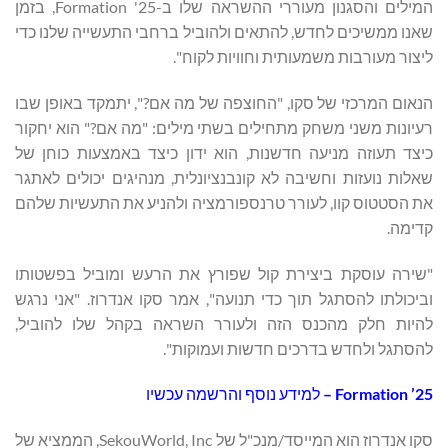
המילים והסגנון מעוררי ההשראה שלו ב-Formation '25, בזמן
שאנו ממשיכים לחדש, להתאים ולהוביל ברחבי התעשייה שלנו כדי
ליצור מעורבות משמעותית וחוויות לקוח".
הנאום המרכזי של סקו, "החוצפה של מה אם?", יתמקד באופן שבו
רעיונות משני משחק מתחילים בשתי מילים: "מה אם?" הוא יחקור
כיצד תעוזה מניעה חדשנות, הוא ידון כיצד באמצעות כוחן של
שאלות נועזות וחשיבה לא קונבנציונלית, מנהיגים יכולים לאתגר
את הסטטוס קוו, לעורר טרנספורמציה ולהניע את התעשיות שלהם
קדימה.
"שירה עוסקת ביצירת קול שפורץ את הרעש ומוביל בפשטותו
וביכולתו להסתגל תוך כדי תנועה", אמר סקו אנדרוז. "אני נרגש
להיות חלק מהכנס הזה ולעורר השראה בקהל שלו להוביל,
להסתגל ולחדש בדרכים חדשות ועמוקות".
Formation ’25
–
למידע נוסף והרשמה עכשיו
סקו אנדרוז הוא המייסד/מנכ"ל של SekouWorld, Inc, הממציא של