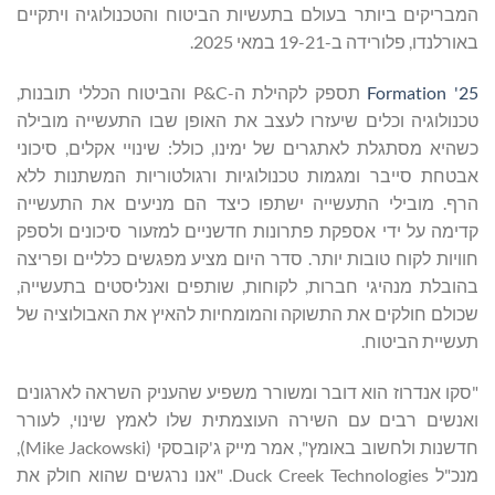
המבריקים ביותר בעולם בתעשיות הביטוח והטכנולוגיה ויתקיים
באורלנדו, פלורידה ב-19-21 במאי 2025.
Formation '25
תספק לקהילת ה-P&C והביטוח הכללי תובנות,
טכנולוגיה וכלים שיעזרו לעצב את האופן שבו התעשייה מובילה
כשהיא מסתגלת לאתגרים של ימינו, כולל: שינויי אקלים, סיכוני
אבטחת סייבר ומגמות טכנולוגיות ורגולטוריות המשתנות ללא
הרף. מובילי התעשייה ישתפו כיצד הם מניעים את התעשייה
קדימה על ידי אספקת פתרונות חדשניים למזעור סיכונים ולספק
חוויות לקוח טובות יותר. סדר היום מציע מפגשים כלליים ופריצה
בהובלת מנהיגי חברות, לקוחות, שותפים ואנליסטים בתעשייה,
שכולם חולקים את התשוקה והמומחיות להאיץ את האבולוציה של
תעשיית הביטוח.
"סקו אנדרוז הוא דובר ומשורר משפיע שהעניק השראה לארגונים
ואנשים רבים עם השירה העוצמתית שלו לאמץ שינוי, לעורר
חדשנות ולחשוב באומץ", אמר מייק ג'קובסקי (Mike Jackowski),
מנכ"ל Duck Creek Technologies. "אנו נרגשים שהוא חולק את