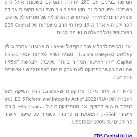
חמישה בניינים עם 280 יחידות הממוקם בשכונת איגל לייק
בשרלוט, צפון קרוליינה. הוא צפוי ליצור מעל 800 מקומות עבודה
וצפוי לתרום לצמיחה ולהתחדשות הכלכלית של מטרופולין שרלוט.
הפרויקט הוא אחד מ-19 פיתוחי הרב משפחות של EB5 Capital
בפורטפוליו של למעלה מ-40 פרויקטים.
"אנו נרגשים לקבל אישור נוסף של I-956F מ-USCIS", אמרה ג'ולין
קאליאס (Juline Kaleyias) , סגנית נשיא לפיתוח עסקי ב-EB5
Capital. "זהו האישור המהיר ביותר שקיבלנו לבקשת I-956F
שהוגשה בקשר לפרויקט לא מועסקים. אנו מצפים להשיג אישורים
עתידיים".
JF42 הוא אחד מ-15 פרויקטים ש-EB5 Capital השיקה מאז
העברת חוק EB-5 Reform and Integrity Act of 2022 (RIA). מאז
כניסת ה-RIA לתוקף, 13 מהפרויקטים של EB5 Capital קיבלו
אישורי I-956F, המאפשרים לחברה לשמור על שיעור אישור
פרויקטים של 100% עם USCIS.
אודות
EB5 Capital