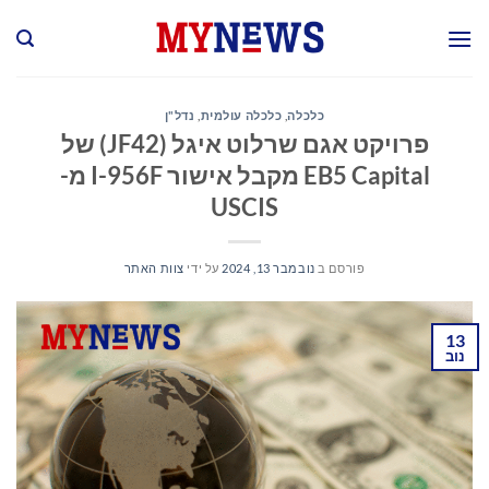
Ski
t
conten
כלכלה
,
כלכלה עולמית
,
נדל"ן
פרויקט אגם שרלוט איגל (JF42) של
EB5 Capital מקבל אישור I-956F מ-
USCIS
פורסם ב
נובמבר 13, 2024
על ידי
צוות האתר
13
נוב