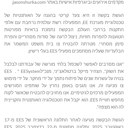
מקדמים אירועים וביוגרפיות אישיות באתר jasonshurka.com.
הגשת בקשה זו היא צעד קריטי בהגנה על האותנטיות של
טכנולוגיית מערכת EE, המפעילה רשת עולמית נרחבת עם אלפי
התקנות ברחבי העולם. הבקשה נתמכת בראיות מפורטות
הטוענות להפרות חוזיות, ניצול לרעה של סודות מסחריים והפרת
סימן מסחרי. מטרתה להבטיח צו בית משפט המשמר את
הבלעדיות שעליה מסתמכים מפעילי EES בעלי רישיון.
"אנו מסרבים לאפשר לשכפול בלתי מורשה של עבודתנו לבלבל
את השוק", הצהיר מייקל ברטולאצ'יני, מנכ"לEES . " EESystem
בנויה על עשרות שנים של פיתוח נתמך על ידי מחקר. על ידי מימוש
צו מניעה זה, אנו מגנים באופן נחרץ על שותפינו המורשים
המפעילים מרכזים לגיטימיים. אנו מחויבים להבטיח שכאשר לקוח
מחפש חוויית EES, הוא יקבל את הטכנולוגיה האותנטית והקניינית
לה הוא מצפה".
הגשת הבקשה מגיעה לאחר התלונה הראשונית של EES מ-17
באוקטובר 2025, ותלונה מתוקנת מ-22 בדצמבר 2025. EES