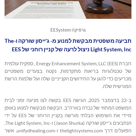
גרפיקה EESystem
תביעה משפטית מבקשת למנוע מ- ג'ייסון שורקה ו-The
Light System, Inc ניצול לרעה של קניין רוחני של EES
חברת Energy Enhancement System, LLC (EES) , ספקית עולמית
של טכנולוגיות בריאות מתקדמות, נקטה בצעדים משפטיים
מכריעים כדי להגן על החידושים הקנייניים שלה ועל שלמות הרשת
המורשית שלה.
ב-22 בדצמבר 2025, הגישה EES בקשה לצו מניעה זמני לבית
המשפט המחוזי של נבדה בארה"ב. הבקשה מבקשת למנוע באופן
מיידי את השימוש הבלתי מורשה בקניין הרוחני של EES על ידי
הנתבעים ג'ייסון שורקה (Jason Shurka) ו-The Light System, Inc,
הפועלים דרך thelightsystems.com ו-unifydhealing.com, אשר