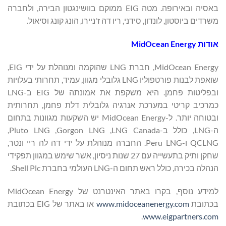
באסיה ובאירופה. מטה EIG ממוקם בוושינגטון הבירה, ולחברה
משרדים ביוסטון, לונדון, סידני, ריו דה ז'ניירו, הונג קונג וסיאול.
אודות
MidOcean Energy
MidOcean Energy, חברת LNG שהוקמה ומנוהלת על ידי EIG,
שואפת לבנות פורטפוליו LNG גלובלי מגוון, עמיד, תחרותי בעלויות
ובפליטות פחמן. היא משקפת את אמונתה של EIG ב-LNG
כמרכיב קריטי במערכת אנרגיה גלובלית דלת פחמן, תחרותית
ובטוחה יותר. ל-MidOcean Energy יש השקעות מגוונות בתחום
ה-LNG, כולל ב-LNG Canada, ‏Gorgon LNG, ‏Pluto LNG,
‏QCLNG ו-Peru LNG. החברה מנוהלת על ידי דה לה ריי ונטר,
שחקן ותיק בתעשייה עם 27 שנות ניסיון, אשר שימש במגוון תפקידי
הנהלה בכירה, כולל ראש תחום ה-LNG העולמי בחברת Shell Plc.
למידע נוסף, בקרו באתר האינטרנט של MidOcean Energy
בכתובת
www.midoceanenergy.com
או באתר של EIG בכתובת
.
www.eigpartners.com