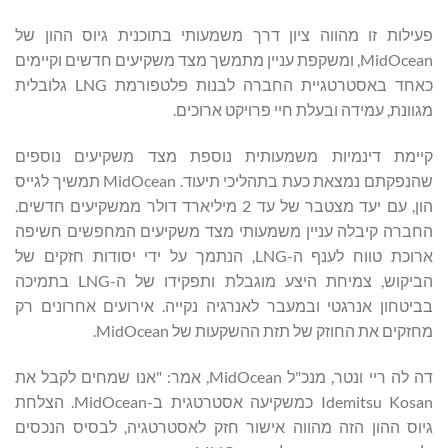
פעילות זו מהווה ציון דרך משמעותי בתוכנית גיוס ההון של
MidOcean, ומשקפת עניין מתמשך מצד משקיעים חדשים וקיימים
כאחד באסטרטגיית החברה לבנות פלטפורמת LNG גלובלית
מגוונת, עמידה ובעלת חיי פרויקט ארוכים.
קיימת דינמיות משמעותית נוספת מצד משקיעים נוספים
שהנפקתם נמצאת כעת בתהליכי תיעוד. MidOcean תמשיך לגייס
הון, עם יעד מצטבר של עד 2 מיליארד דולר ממשקיעים חדשים.
החברה קיבלה עניין משמעותי מצד משקיעים המחפשים חשיפה
ארוכת טווח לענף ה-LNG, הנתמך על ידי יסודות חזקים של
הביקוש, צמיחת היצע מוגבלת ותפקידו של ה-LNG בתמיכה
בביטחון אנרגטי ובמעבר לאנרגיה נקייה. אירועים אחרונים רק
מחזקים את החוזק של תזת ההשקעות של MidOcean.
דה לה ריי ונטר, מנכ"ל MidOcean, אמר: "אנו שמחים לקבל את
Idemitsu Kosan כמשקיעה אסטרטגית ב-MidOcean. הצלחת
גיוס ההון הזה מהווה אישור חזק לאסטרטגיה, לבסיס הנכסים