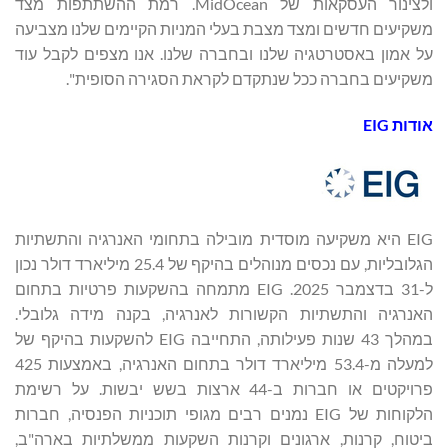
ולצינור העסקאות של MidOcean. רמת ההשתתפות מצד
משקיעים חדשים ומצד מצבת בעלי המניות הקיימים שלנו מצביעה
על אמון באסטרטגיה שלנו ובחברה שלנו. אנו מצפים לקבל עוד
משקיעים בחברה ככל שנתקדם לקראת הסגירה הסופית".
אודות
EIG
EIG היא משקיעה מוסדית מובילה בתחומי האנרגיה והתשתיות
הגלובליות, עם נכסים מנוהלים בהיקף של ‎25.4 מיליארד דולר נכון
ל-31 בדצמבר 2025. EIG מתמחה בהשקעות פרטיות בתחום
האנרגיה והתשתיות הקשורות לאנרגיה, בקנה מידה גלובלי.
במהלך 43 שנות פעילותה, התחייבה EIG להשקעות בהיקף של
למעלה מ-53.4 מיליארד דולר בתחום האנרגיה, באמצעות 425
פרויקטים או חברות ב-44 ארצות בשש יבשות. על רשימת
הלקוחות של EIG נמנים רבים מגופי תוכניות הפנסיה, חברות
ביטוח, קרנות, ארגונים וקרנות השקעות ממשלתיות בארה"ב,