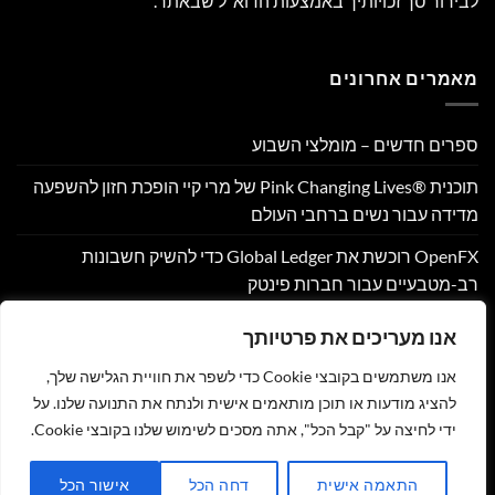
לבירור סך זכויותיך באמצעות הדוא"ל שבאתר.
מאמרים אחרונים
ספרים חדשים – מומלצי השבוע
תוכנית Pink Changing Lives®‎ של מרי קיי הופכת חזון להשפעה
מדידה עבור נשים ברחבי העולם
OpenFX רוכשת את Global Ledger כדי להשיק חשבונות
רב-מטבעיים עבור חברות פינטק
Hamilton Reserve Bank ו- SEE Capital Hamilton Ltd.‎ התקשרו
אנו מעריכים את פרטיותך
בהסכם שיווק והפניית לקוחות
אנו משתמשים בקובצי Cookie כדי לשפר את חוויית הגלישה שלך,
PU Prime מרחיבה את המסחר בזהב עם השקת XAUUSD247
להציג מודעות או תוכן מותאמים אישית ולנתח את התנועה שלנו. על
ידי לחיצה על "קבל הכל", אתה מסכים לשימוש שלנו בקובצי Cookie.
צור קשר
הצהרת נגישות
מדיניות פרטיות
תקנון
שליחת מאמר לאתר
התאמה אישית
דחה הכל
אישור הכל