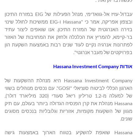
עבדול-עזיז אל-גוואדימי, מנהל הפעילות של EIG במזרח התיכון
ובצפון אפריקה, אמר כי "Hassana ו-EIG ממשיכות לחולל שינוי
בזירה האנרגטית של המזרח התיכון. אנו שואפים ליצור עתיד
בר-קיימא, להמריץ את הכלכלה ולחזק את המחויבות של האזור
לפתרונות אנרגיה נקיים לעוד שנים רבות באמצעות השקעת הון
בפרויקטים של מעבר אנרגטי".
אודות Hassana Investment Company
Hassana Investment Company היא מנהלת ההשקעות של
הארגון הכללי לביטוח סוציאלי "GOSI". עם נכסים מנוהלים בשווי
של למעלה מ-1.2 טריליון ריאל סעודי (320 מיליארד דולר),
Hassana מנהלת את קרן הפנסיה הגדולה ביותר בעולם, עם תיק
מגוון של השקעות מקומיות, אזוריות וגלובליות בנכסים מסוגים
שונים.
Hassana שואפת להשקיע בטווח הארוך באמצעות גישה