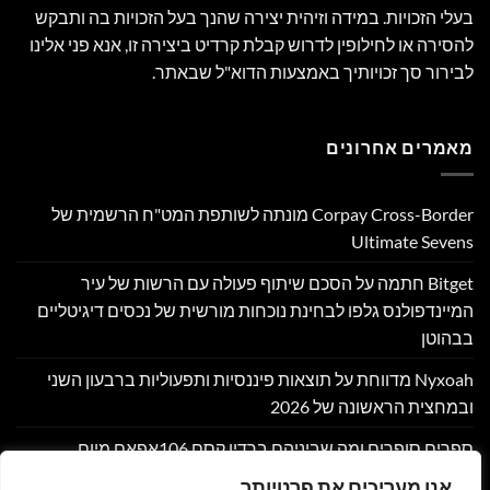
בעלי הזכויות. במידה וזיהית יצירה שהנך בעל הזכויות בה ותבקש
להסירה או לחילופין לדרוש קבלת קרדיט ביצירה זו, אנא פני אלינו
לבירור סך זכויותיך באמצעות הדוא"ל שבאתר.
מאמרים אחרונים
Corpay Cross-Border מונתה לשותפת המט"ח הרשמית של
Ultimate Sevens
Bitget חתמה על הסכם שיתוף פעולה עם הרשות של עיר
המיינדפולנס גלפו לבחינת נוכחות מורשית של נכסים דיגיטליים
בבהוטן
Nyxoah מדווחת על תוצאות פיננסיות ותפעוליות ברבעון השני
ובמחצית הראשונה של 2026
ספרים סופרים ומה שביניהם ברדיו קסם 106אפאם מיום
05/08/26
אנו מעריכים את פרטיותך