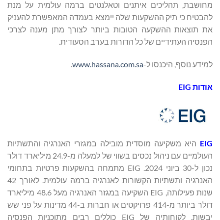
מחושבת, תהליכים איתנים וטאלנטים ברמה עולמית על מנת
להבטיח כי תיק ההשקעות שלה יימצא בעמדה המאפשרת להעניק
את תוצאות ההשקעה הטובות ביותר לצורך מתן מענה לצרכי
הפנסיה העתידיים של כל הדורות בערב הסעודית.
למידע נוסף, היכנסו ל-
www.hassana.com.sa
.
אודות EIG
EIG
היא משקיעה מוסדית מובילה במגזרי האנרגיה והתשתיות
העולמיים עם ניהול נכסים בשווי של למעלה מ-24.9 מיליארד דולר
נכון ל-30 ביוני 2024. EIG מתמחה בהשקעות פרטיות בתחומי
האנרגיה ותשתיות הקשורות לאנרגיה ברמה עולמית. לאורך 42
שנות פעילותה, EIG השקיעה במגזר האנרגיה מעל 48.6 מיליארד
דולר ביותר מ-414 פרויקטים או חברות ב-44 מדינות על פני שש
יבשות. לקוחותיה של EIG כוללים רבים מתוכניות הפנסיה