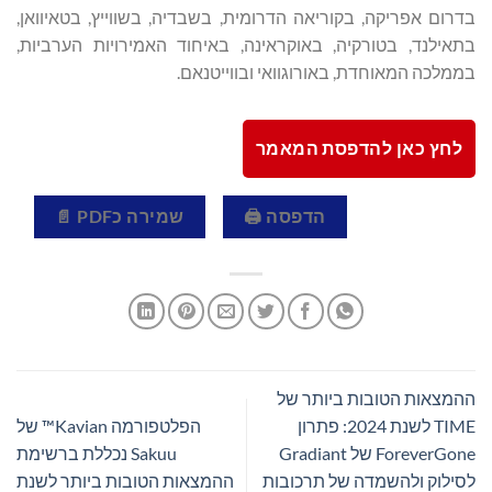
בדרום אפריקה, בקוריאה הדרומית, בשבדיה, בשווייץ, בטאיוואן,
בתאילנד, בטורקיה, באוקראינה, באיחוד האמירויות הערביות,
בממלכה המאוחדת, באורוגוואי ובווייטנאם.
לחץ כאן להדפסת המאמר
הדפסה 🖨
שמירה כPDF 📄
ההמצאות הטובות ביותר של
TIME לשנת 2024: פתרון
הפלטפורמה Kavian™ של
ForeverGone של Gradiant
Sakuu נכללת ברשימת
לסילוק ולהשמדה של תרכובות
ההמצאות הטובות ביותר לשנת