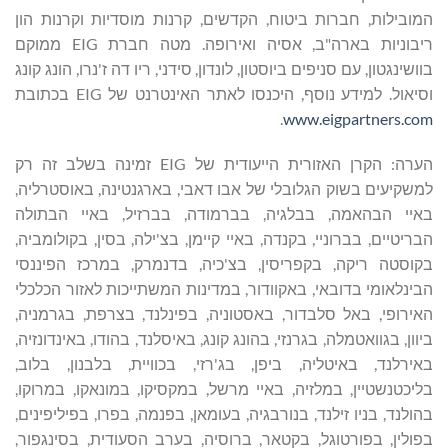
המובילות, חברות ביטוח, הקדשים, קרנות מוסדיות וקרנות הון
ריבוניות בארה"ב, אסיה ואירופה. מטה חברת EIG ממוקם
בוושינגטון, עם סניפים ביוסטון, לונדון, סידני, ריו דה ז'נרו, הונג קונג
וסיאול. למידע נוסף, היכנסו לאתר האינטרנט של EIG בכתובת
.
www.eigpartners.com
הערה: הקרן האזורית הייעודית של EIG זמינה בשלב זה רק
למשקיעים בשוק הגלובלי של אבו דאבי, בארגנטינה, באוסטרליה,
באיי הבהאמה, בבלגיה, בברמודה, בברזיל, באיי הבתולה
הבריטיים, בברוניי, בקנדה, באיי קיימן, בצ'ילה, בסין, בקולומביה,
בקוסטה ריקה, בקפריסין, בצ'כיה, בדנמרק, במרכז הפיננסי
הבינלאומי בדובאי, באקוודור, במדינות המשתייכות לאזור הכלכלי
האירופי, באל סלבדור, באסטוניה, בפינלנד, בצרפת, בגרמניה,
ביוון, בגוואטמלה, בגרנזי, בהונג קונג, באיסלנד, בהודו, באינדונזיה,
באירלנד, באיטליה, ביפן, בג'רזי, בכוויית, בלבנון, בלוב,
בליכטנשטיין, במלזיה, באיי מרשל, במקסיקו, במונאקו, במרוקו,
בהולנד, בניו זילנד, בנורבגיה, בעומאן, בפנמה, בפרו, בפיליפינים,
בפולין, בפורטוגל, בקטאר, ברוסיה, בערב הסעודית, בסינגפור,