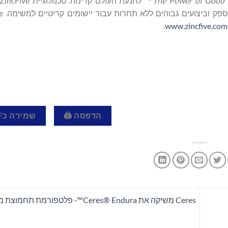
The Power of Good 
.
www.zincfive.com
הדפסה 🖨
שמירה כPDF 📄
Ceres משיקה את Ceres® Endura™- פלטפורמת