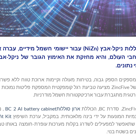
חוזים ברחבי העולם, והיא מחזקת את האימוץ הגובר של ניקל-א
נתונים.
ספקים הספק גבוה, בטיחות מעולה וקיימות ארוכת טווח ללא פשרו
למערכות עופרת-חומצה וליתיום-יון, הפטנט הכימי של ניקל-אבץ של ZincFive מציעה טביעת רגל קומפקטית המספקת פל
רטגית מתגברת עבור ארכיטקטורות חשמל מודרניות.
ארון סוללות
BC 2 AI battery cabinet
, נ
מיות המונעות על ידי בינה מלאכותית. במקביל, ערכת השיפוץ
it Kit
ת שתאפשר למפעילים לשדרג בקלות מערכות עופרת-חומצה באותו טב
ים בשטח בנוי.