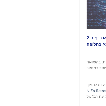
® ZincFive, המובילה העולמית בפתרונות מבוססי סוללות ניקל-אבץ (NiZn) עבור יישומי חשמל מידיים, עברה את רף ה-2
בץ כחלופה
ת. בהשוואה
יטות נמוכות יותר במחזור
ועדה לתמוך
NiZn Retrof
יעת רגל של