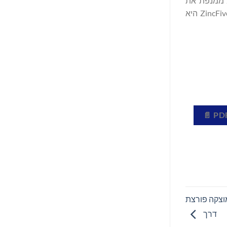
להנעת העולם קדימה. טכנולוגיית ZincFive ממנפת את
הבטיחות והקיימות של כימיה של ניקל-אבץ כדי לספק צפיפות הספק וביצועים גבוהים ללא תחרות עבור יישומים קריטיים למשימה. ZincFive היא
 תחמוצת מוצקה פורצת
דרך