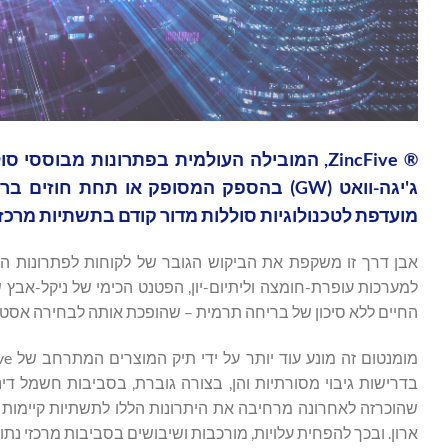
ג'יגה-וואט (GW) בהספק המסופק או תחת 
מועדפת לטכנולוגיות סוללות מדור קודם בתשתיות מרכזי 
אבן דרך זו משקפת את הביקוש הגובר של לקוחות לפתרונות המ
החיים ללא סיכון של בריחה תרמית – שהופכת אותה לבחירה אסט
מומנטום זה מונע עוד יותר על ידי תיק המוצרים המתרחב של ZincFive. סדרת BC, הכוללת
בדרישות גיבוי מסורתיות והן, בצורה גוברת, בסביבות חשמל דינ
שהוכרזה לאחרונה מרחיבה את היתרונות הללו לתשתיות קיימו
ארון. ובכך להפחית עלויות, מורכבות ושיבושים בסביבות מרכזי נתונ