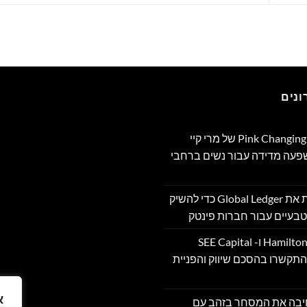
נים
תוכנית Pink Changing Lives®‎ של מרי קיי
שפעה מדידה עבור נשים ברחבי
OpenFX רוכשת את Global Ledger כדי להשיק
בעיים עבור חברות פינטק
Hamilton Reserve Bank ו- SEE Capital
Hamilton Ltd. התקשרו בהסכם שיווק והפניית
א
PU מרחיבה את המסחר בזהב עם