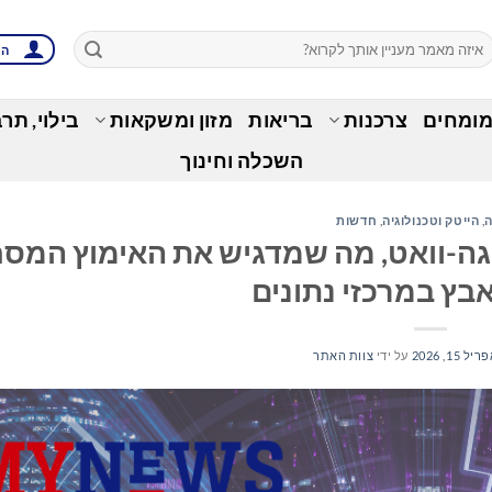
הת
מומחים
צרכנות
בריאות
מזון ומשקאות
בילוי, תר
השכלה וחינוך
ה
,
הייטק וטכנולוגיה
,
חדשות
Zinc עוברת אבן דרך של 2 ג'יגה-וואט, מה שמדגיש את האימוץ ה
בץ במרכזי נתונים
יל 15, 2026
על ידי
צוות האתר