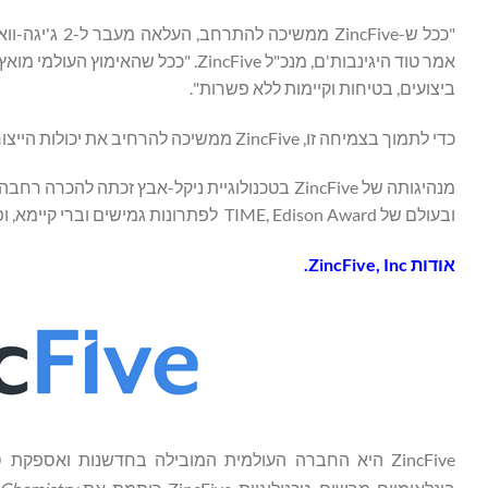
"ככל ש-ncFive
אמר טוד היגינבות'ם, מנכ"ל ZincFive
ביצועים, בטיחות וקיימות ללא פשרות".
כדי לתמוך בצמיחה זו, ZincFive ממשיכה להרחיב את יכולות הייצור והתפעול שלה כדי לענות על הביקוש העולמי הגובר.
מנהיגותה של ZincFive בטכנולוגיית ניקל-אבץ זכ
ובעולם של TIME, Edison Award לפתרונות גמישים וברי קיימא, ופרס החדשנות הכוללת של השנה של CleanTech Breakthrough, בין היתר.
אודות
ZincFive, Inc.
ZincFive היא החברה העולמית המובילה בחדשנות ואספק