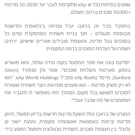
שווקים בפיתוח ככל ש-eXp מתקדמת לעבר יעד 2030: 50 מדינות
ו-50,000 סוכנים ברחבי העולם.
בתפקיד בכיר זה, בראבו יוביל צמיחה בינלאומית וחדשנות
מבוססת מעגלים – תוך בניית תשתית המתמקדת קודם כל
בסוכנים בכל מדינה, והעצמת מובילים אזוריים שישיקו, ירחיבו
וישמרו על הצלחת הסוכנים ברמה המקומית.
"פליקס בונה את ספר התפעול בקנה מידה עולמי, והוא מושרש
באמון, מערכות והצלחת סוכנים", אמר גלן סנפורד (Glenn
Sanford), מייסד eXp Realty ומנכ"ל eXp World Holdings. "הוא
לא רק משיק מדינות – הוא מעצים מנהיגות ויוצר תשתית שעוזרת
לסוכנים לשגשג בכל מקום. המהלך הזה מאפשר לו להגביר את
המאמצים של מה שכבר עובד".
המנדט של בראבו כולל השקת מדינות חדשות בדיוק תפעולי, חיזוק
מדינות קיימות באמצעות אוטונומיה מקומית, והנעת יישור קו
גלובלי בין העצמת סוכנים, תשתית טכנולוגית ותפעול המונע בידי