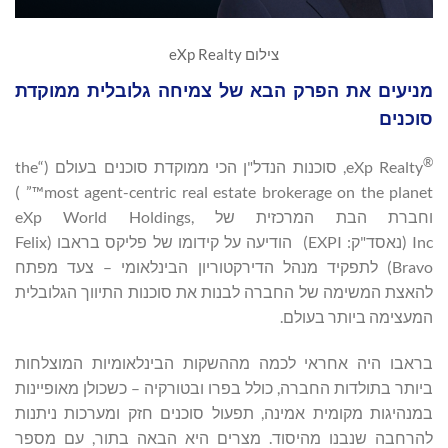
צילום eXp Realty
מניעים את הפרק הבא של צמיחה גלובלית ממוקדת
סוכנים
®
eXp Realty, סוכנות הנדל"ן הכי ממוקדת סוכנים בעולם (“the
most agent-centric real estate brokerage on the planet™” )
וחברת הבת המרכזית של eXp World Holdings,
Inc (נאסד"ק: EXPI) הודיעה על קידומו של פליקס בראבו (Felix
Bravo) לתפקיד מנהל הדירקטוריון הבינלאומי – צעד מפתח
להאצת המשימה של החברה לבנות את סוכנות התיווך הגלובלית
המעצימה ביותר בעולם.
בראבו היה אחראי לכמה מההשקות הבינלאומיות המוצלחות
ביותר בתולדות החברה, כולל בפרו ובטורקיה – כשכולן מאופיינות
במנהיגות מקומית אמינה, תפעול סוכנים חזק ומערכות ניתנות
להרחבה שנבנו מהיסוד. מצרים היא הבאה בתור, עם מספר