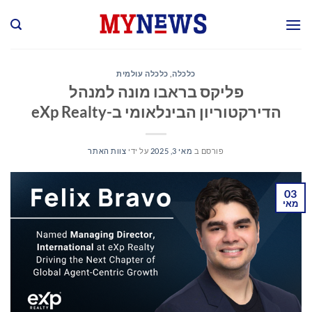
Ski
t
conten
כלכלה
,
כלכלה עולמית
פליקס בראבו מונה למנהל
הדירקטוריון הבינלאומי ב-eXp Realty
פורסם ב
מאי 3, 2025
על ידי
צוות האתר
03
מאי