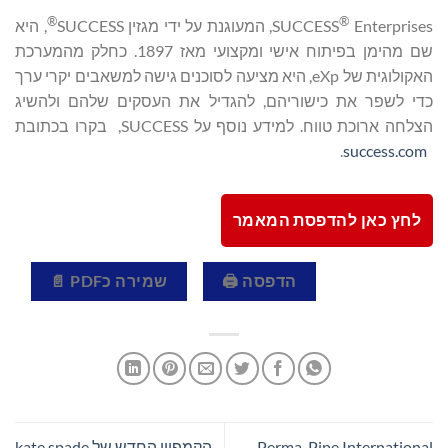
®
®
Enterprises, המעוגנת על ידי מגזין SUCCESS
SUCCESS
, היא
שם מהימן בפיתוח אישי ומקצועי מאז 1897. כחלק מהמערכת
האקולוגית של eXp, היא מציעה לסוכנים גישה למשאבים יקרי ערך
כדי לשפר את כישוריהם, להגדיל את העסקים שלהם ולהשיג
הצלחה ארוכת טווח. למידע נוסף על SUCCESS, בקרו בכתובת
.
success.com
לחץ כאן להדפסת המאמר
הדפסה 🖨
שמירה כPDF 📄
Perma-Pipe International
הקמפיין החדש של kate spade