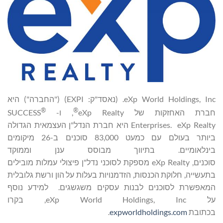
eXp World Holdings, Inc. (נאסד"ק: EXPI) ("החברה") היא
®
®
חברת האחזקות של eXp Realty
, ו- SUCCESS
Enterprises. eXp Realty היא חברת הנדל"ן העצמאית הגדולה
ביותר בעולם עם כמעט 83,000 סוכנים ב-26 מיקומים
בינלאומיים. בתיווך מבוסס ענן וממוקד
סוכנים, eXp Realty מספקת לסוכני נדל"ן פיצולי עמלות מובילים
בתעשייה, חלוקת הכנסות, הזדמנויות בעלות על הון ורשת גלובלית
המאפשרת לסוכנים לבנות עסקים משגשגים. למידע נוסף
על eXp World Holdings, Inc, בקרו
בכתובת
expworldholdings.com
.