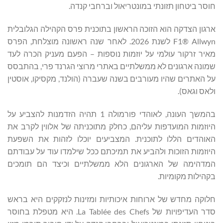
חוסר ביטחון תזונתי במונטריאול וברחבי קנדה.
ארגון הצדקה הוא הזוכה הראשון בתוכנית פרס הקהילה הגלובלית
F1® Allwyn לשנת 2026. לאחר שנה ראשונה מוצלחת, הפרס
מאיר זרקור עולמי על יוזמות נוספות – הפעם מעניק הכרה לעד
שמונה ארגונים לא ממשלתיים באתרי מרוצי הגרנד פרי, בהתבסס
על האתרים שהיו מעורבים בשנה שעברה (הולנד, מקסיקו, אוסטין
ולאס וגאס).
בהמשך העונה, לאוהדי פורמולה 1 תהיה הזדמנות להצביע על
היוזמות המועדפות עליהם, כחלק מתוכניתה של אלווין לקרב את
האוהדים הללו לתוכנית. המצביעים יוכלו לזהות את השפעת
היוזמות הזוכות ולהביע את תמיכתם ככל שילמדו עוד על עבודתם
המדהימה של הארגונים הלא ממשלתיים וכיצד הם תומכים
בקהילות מקומיות.
חלוקה מחדש של ארוחות איכותיות ומזינות לנזקקים היא בראש
סדר העדיפויות של La Tablée des Chefs. היא מטפלת בחוסר