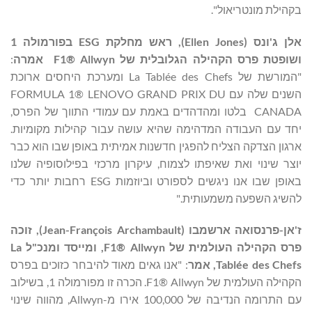
בקהילת מונטריאול".
אלן ג'ונס (
Ellen Jones
), ראש מחלקת
ESG
בפורמולה 1
ושופטת פרס הקהילה הגלובלית
של
F1® Allwyn
אמרה
:
"המורשת של La Tablée des Chefs ומערכת היחסים ארוכת
השנים שלה עם FORMULA 1® LENOVO GRAND PRIX DU
CANADA בלטו ומהדהדים באמת עם עמודי התווך של הפרס,
יחד עם העבודה המדהימה שהיא עושה עבור קהילות מקומיות.
ארגון הצדקה הצליח להפגין חדשנות אמיתית באופן שבו הוא כבר
יוצר שינוי ואת שאיפתו לצמוח, עיקרון מרכזי בפילוסופיה שלנו
באופן שבו אנו ניגשים לספורט וביוזמות ESG רחבות יותר כדי
להשיג השפעה משמעותית."
ז'אן-פרנסואה ארשמבו (
Jean-François Archambault
), זוכה
פרס הקהילה העולמית של
F1® Allwyn
, ומייסד ומנכ"ל
La
Tablée des Chefs
, אמר
: "אנו גאים מאוד להיבחר כזוכים בפרס
הקהילה העולמית של F1® Allwyn. הכרה זו מפורמולה 1, בשילוב
עם התרומה הנדיבה של 100,000 אירו מ-Allwyn, מהווה שינוי