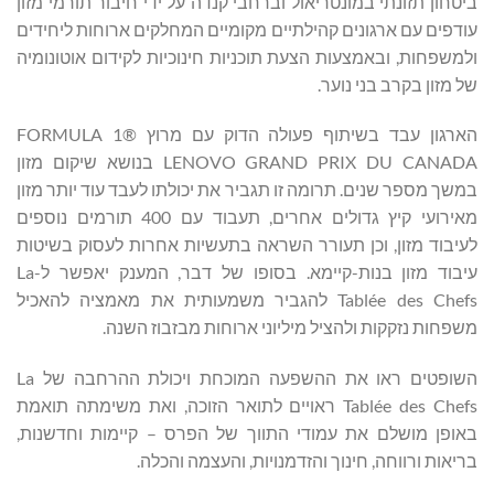
ביטחון תזונתי במונטריאול וברחבי קנדה על ידי חיבור תורמי מזון
עודפים עם ארגונים קהילתיים מקומיים המחלקים ארוחות ליחידים
ולמשפחות, ובאמצעות הצעת תוכניות חינוכיות לקידום אוטונומיה
של מזון בקרב בני נוער.
הארגון עבד בשיתוף פעולה הדוק עם מרוץ FORMULA 1®
LENOVO GRAND PRIX DU CANADA בנושא שיקום מזון
במשך מספר שנים. תרומה זו תגביר את יכולתו לעבד עוד יותר מזון
מאירועי קיץ גדולים אחרים, תעבוד עם 400 תורמים נוספים
לעיבוד מזון, וכן תעורר השראה בתעשיות אחרות לעסוק בשיטות
עיבוד מזון בנות-קיימא. בסופו של דבר, המענק יאפשר ל-La
Tablée des Chefs להגביר משמעותית את מאמציה להאכיל
משפחות נזקקות ולהציל מיליוני ארוחות מבזבוז השנה.
השופטים ראו את ההשפעה המוכחת ויכולת ההרחבה של La
Tablée des Chefs ראויים לתואר הזוכה, ואת משימתה תואמת
באופן מושלם את עמודי התווך של הפרס – קיימות וחדשנות,
בריאות ורווחה, חינוך והזדמנויות, והעצמה והכלה.