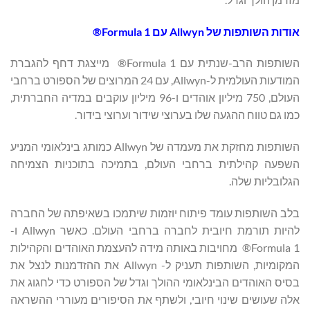
אודות השותפות של Allwyn עם
Formula 1®
השותפות הרב-שנתית עם Formula 1® מייצגת דחף להגברת
המודעות העולמית ל-Allwyn, עם 24 המרוצים של הספורט ברחבי
העולם, 750 מיליון אוהדים ו-96 מיליון עוקבים במדיה החברתית,
כמו גם טווח ההגעה שלו בערוצי שידור וערוצי בידור.
השותפות מחזקת את מעמדה של Allwyn כמותג בינלאומי המניע
השפעה קהילתית ברחבי העולם, בתמיכה בתוכניות הצמיחה
הגלובליות שלה.
בלב השותפות עומד פיתוח יוזמות שיתמכו בשאיפתה של החברה
להיות תורמת חיובית לחברה ברחבי העולם. כאשר Allwyn ו-
Formula 1® מחויבות באותה מידה להעצמת האוהדים והקהילות
המקומיות, השותפות תעניק ל- Allwyn את ההזדמנות לנצל את
בסיס האוהדים הבינלאומי ההולך וגדל של הספורט כדי לחגוג את
אלה שעושים שינוי חיובי, ולשתף את הסיפורים מעוררי ההשראה