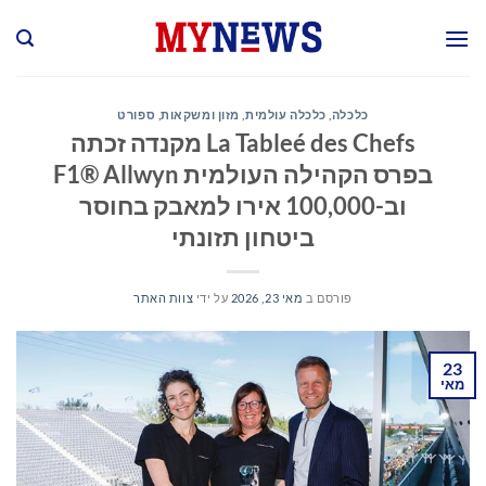
Ski
t
conten
כלכלה
,
כלכלה עולמית
,
מזון ומשקאות
,
ספורט
La Tableé des Chefs מקנדה זכתה
בפרס הקהילה העולמית F1® Allwyn
וב-100,000 אירו למאבק בחוסר
ביטחון תזונתי
פורסם ב
מאי 23, 2026
על ידי
צוות האתר
23
מאי