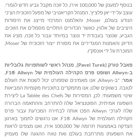
בנוסף למענק של 100,000 אירו, כל זוכה מקבל גביע חדש לגמרי.
עוצב על ידי יאן פלצ'ץ', המנהל הקריאטיבי של מפעל הזכוכית הצ'כי
הנודע בעולם, Moser, והאלמנט המרכזי מייצג את היסודות
היציבים של אלווין, כאשר הכדורים התלויים מסמלים את הזוכים.
הגביע, שנוצר בעבודת יד ונוצר במיוחד עבור כל זוכה, מציג את
הדיוק והאמנות המגדירים את מסורת ייצור הזכוכית של Moser,
המוכרת על ידי אונסק"ו.
פאבל טורק (
Pavel Turek
), מנהל ראשי לשותפויות גלובליות
ב-
Allwyn
ושופט פרס הקהילה העולמית של
F1® Allwyn
,
אמר
: "ב-Allwyn, אנו מאמינים שספורט יכול לשנות את העולם
לטובה. בשווקים שלנו, אנו מתמקדים בתוכניות מקומיות המביאות
שינוי משמעותי. לכן, המסירות של La Tablée des Chefs ליצירת
השפעה אמיתית, הפוטנציאל שלה להתרחב וההתאמה הברורה
שלה לערכי Allwyn הפכו אותה לבחירה המכרעת עבור פרס
הקהילה העולמית של F1® Allwyn. אנו נרגשים לתמוך בארגון
הצדקה באמצעות תרומה של 100,000 אירו, ואנו מצפים לראות
את השפעתו מתרחבת בעולם ואת טווח ההגעה שלו מעמיק