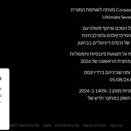
Corpay Cross-Border מונתה לשותפת המט"ח
מה על הסכם שיתוף פעולה עם
מיינדפולנס גלפו לבחינת
של נכסים דיגיטליים בבהוטן
דווחת על תוצאות פיננסיות ותפעוליות
חצית הראשונה של 2026
ומה שביניהם ברדיו קסם
א
שוק אסימוני המניות מזנק ב-140% ב-2026
ל
 השוק במחקר חדש של
י
צור קשר
הצהרת נגישות
מדיניות פרטיות
תקנון
שליחת מאמר לאתר