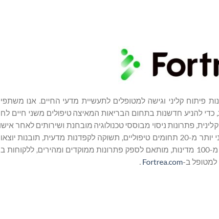
ובילה של פתרונות פיתוח קליני וגישה למטופלים לתעשיית מדעי החיים. אנו משת
 כדי להניע חדשנות בתחום הבריאות המאיצה טיפולים משני חיים לחו
ניהול ניסויים קליניים שלב I-IV, פרמקולוגיה קלינית, פתרונות ניסוי מבוססי טכנולוגיה מובחנת ושירותים לא
של Fortrea ממנפים שלושה עשורים של ניסיון המתפרשים על פני יותר מ-20 תחומים טיפוליים, תשוקה לקפדנות מדעית, 
אתרי חוקרים חזקה. הצוות המוכשר והמגוון שלנו, העובדים ביותר מ-100 מדינות, מותאם לספק פתרונות ממוקדים ומהירים,
.
Fortrea.com