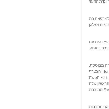
שת גם כיו"ר ועדת ההיגוי
והפך למרפאה בת
כת מים וסילוק
ל אנשים המזדהים עם
ביבה בטוחה.
, תהליך רב-שנתי הכולל אג'נדה מבוססת,
פיקוח ודיווח. Fortrea הצטרפה ליוזמת Global Compact של האו"ם והתחייבה ליוזמת יעדים מבוססי מדע. היו"ר והמנכ"ל טום פייק (Tom Pike ) הצטרף
ליותר מ-2,500 מנכ"לים שהתחייבו לתמוך ב-DEI כחותמים על פעולת המנכ"ל למען Diversity & Inclusion™ (גיוון והכללה) יתר על כן, Fortrea הגישה
ביבתי הראשון שלה
עבור CDP, ארגון צדקה ללא מטרות רווח המפעיל מערכת גילוי להשפעה על הסביבה. בהתבסס על הישגיה והתחייבויותיה עד כה, Fortrea ממוצבת
 את התרבות