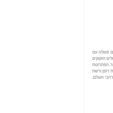
פים פעולה עם
לים הזקוקים
חר אישור. הפתרונות
תובנות יוצאות דופן ורשת
 ללקוחות ברחבי העולם.