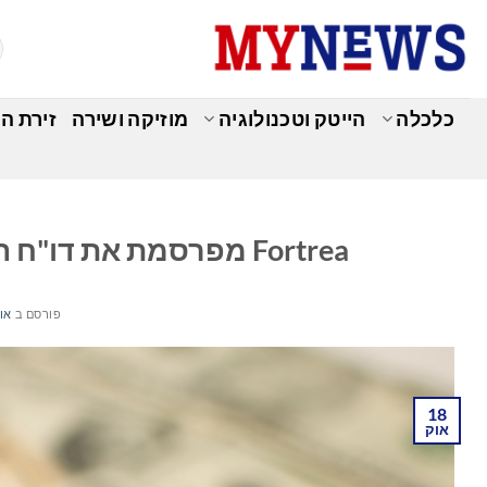
Ski
t
conten
כלכלה
הייטק וטכנולוגיה
מוזיקה ושירה
זירת ה
כ
Fortrea מפרסמת את דו"ח האחריות החברתית התאגידית הראשון
פורסם ב
אוקט
18
אוק