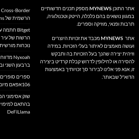
אתר התוכן
MYNEWS
מספק תכנים חדשותיים
במגוון נושאים בהם כלכלה, הייטק וטכנולוגיה,
הרשמית של Ultimate Sevens
תרבות ופנאי, מוזיקה וספרים.
Bitget חת
הרשות של עיר ה
אתר
MYNEWS
מכבד את זכויות היוצרים
נוכחות מורשית 
ועושה מאמצים לאיתור בעלי הזכויות. במידה
וזיהית יצירה שהנך בעל הזכויות בה ותבקש
Nyxoah מ
להסירה או לחילופין לדרוש קבלת קרדיט ביצירה
ברבעון השני ובמ
זו, אנא פני אלינו לבירור סך זכויותיך באמצעות
ספרים סופרים 
הדוא"ל שבאתר.
106אפאם מיום 05/08/26
בהתאם למיפוי
DeFiLlama