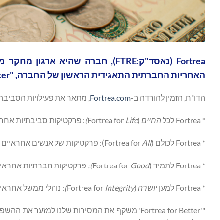
האחריות החברתית התאגידית הראשון של החברה, "Fortrea for Better".
הדו"ח, הזמין להורדה ב-
Fortrea.com
, מתאר את פעילויות הסביבה, החברה והממשל (ESG) של rea
* Fortrea לכל
החיים
(Fortrea for
Life)
: פרקטיקות סביבתיות אחרא
* Fortrea לכולם (Fortrea for
All
): פרקטיקות של אנשים אחראיים
* Fortrea לתמיד (Fortrea for
Good
):
פרקטיקות חברתיות אחראיו
* Fortrea למען
יושרה
(Fortrea for
Integrity
)
: נוהלי ממשל אחראי
"'Fortrea for Better' משקף את המסירות שלנו למז