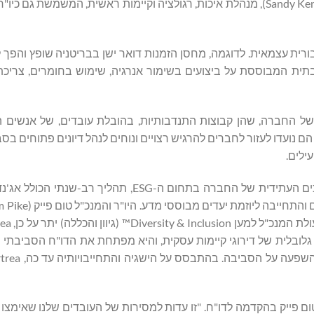
נוהלי ממשל אתי בכל מה שאנחנו עושים", אמרה סנדי קנדי (Sandy Kennedy), מנהלת איכות, רגולציה וקיימות ראשית, המשמ
בשנה הראשונה כחברה ציבורית עצמאית. לדוגמה, מחסן הזמנות דואר ישן בבריטניה שופץ 
וכר בהסמכה סביבתית המבוססת על ביצועים בשימור אנרגיה, שימוש בחומרים, צרי
ם נוסף של התמקדות הוא קבוצות משאבי העובדים (ERG) של החברה, שהן קבוצות התנדבותיות, בהובלת עובדים, ש
. הם נועדו לעזור לחברים להרגיש רצויים ונוחים לנהל דיונים פתוחים בס
דוח האחריות התאגידית של Fortrea משרטט גם את מפת הדרכים העתידית של החברה בתחום ה-ESG
שונה שלה ל- EcoVadis, ספקית אמינה גלובלית של דירוגי קיימות עסקית, והיא מפתחת את הדו"ח הס
ום פייק בהקדמה לדו"ח. "זו עדות למסירות של העובדים שלנו שאימצו