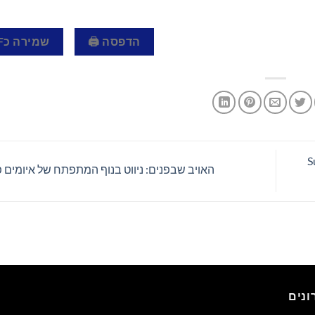
הדפסה 🖨
שמירה כPDF 📄
SunLi
האויב שבפנים: ניווט בנוף המתפתח של איומים פ
נים