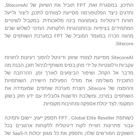
התיכון. במסגרת זאת, FPT תוביל את השיווק של SitecoreAI,
ותדגים כיצד הפלטפורמה מסייעת לצוותים לתכנן, ליצור ולייעל
חוויות דיגיטליות באמצעות בינה מלאכותית, במקביל לשינויים
המתמידים בציפיות ובהתנהגויות הלקוחות. המינוי לשלוש שנים
מהווה הכרה במעמד המוביל של FPT במערכת השותפים של
Sitecore.
SitecoreAI מסייעת לצוותי שיווק ודיגיטל להפוך רעיונות לחוויות
עקביות ורלוונטיות על ידי מתן בסיס משותף לניהול תוכן, הבנת מה
מדבר אל הקהל, ושיפור הביצועים לאורך זמן. ההרחבה של
התוכנית משלימה את מודלי הפעילות הישירה, השותפויות
וההפצה של Sitecore, ויוצרת מערכת שותפים שמעמידה את
השותפים במרכז, ומשלבת חדשנות גלובלית עם ידע חזק בשוק
המקומי, לצד יכולת אספקה ומחויבות מקומיות.
כשותפת Global Elite Reseller , ‏FPT תספק ייעוץ, יישום ותמיכה
עבור פתרונות חוויית לקוח דיגיטלית ללקוחות ארגוניים בכל
השווקים המורשים שלה, ותספק את כל מגוון יכולות ה-SaaS של