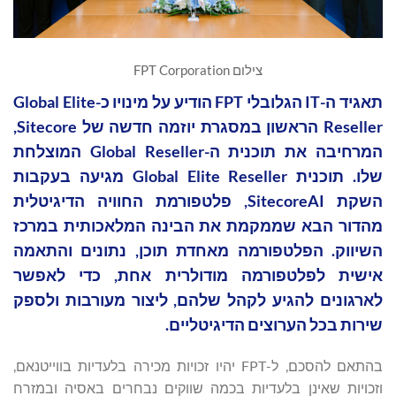
צילום FPT Corporation
תאגיד ה-IT הגלובלי FPT הודיע על מינויו כ-Global Elite
Reseller הראשון במסגרת יוזמה חדשה של Sitecore,
המרחיבה את תוכנית ה-Global Reseller המוצלחת
שלו. תוכנית Global Elite Reseller מגיעה בעקבות
השקת SitecoreAI, פלטפורמת החוויה הדיגיטלית
מהדור הבא שממקמת את הבינה המלאכותית במרכז
השיווק. הפלטפורמה מאחדת תוכן, נתונים והתאמה
אישית לפלטפורמה מודולרית אחת, כדי לאפשר
לארגונים להגיע לקהל שלהם, ליצור מעורבות ולספק
שירות בכל הערוצים הדיגיטליים.
בהתאם להסכם, ל-FPT יהיו זכויות מכירה בלעדיות בווייטנאם,
וזכויות שאינן בלעדיות בכמה שווקים נבחרים באסיה ובמזרח