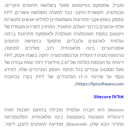
מוביל, שממוקם בווייטנאם ופועל בשלושה תחומים עיקריים:
טכנולוגיה, תקשורת וחינוך. כבר למעלה משלושה עשורים, FPT
מספק באופן עקבי פתרונות משמעותיים למיליוני אנשים ולעשרות
אלפי ארגונים ברחבי העולם. התאגיד, המחויב לשדרוג מעמדה של
וייטנאם במפת הטכנולוגיה העולמית ולאספקת פתרונות ברמה
עולמית לארגונים גלובליים, מתמקד בחמישה תחומים
אסטרטגיים: בינה מלאכותית, רכב, מוליכים למחצה,
טרנספורמציה דיגיטלית וטרנספורמציה ירוקה. בשנת 2024, FPT
דיווחה על הכנסות כוללות של 2.47 מיליארד דולר וצוות עבודה של
מעל 54,000 עובדים בכל תחומי העסק המרכזיים שלה. למידע
נוסף על שירותי ה-IT הגלובליים של FPT, בקרו בכתובת
.
https://fptsoftware.com/
אודות
Sitecore
Sitecore היא חברה עולמית מובילה בתחום תוכנות חוויה
דיגיטלית המונעות באמצעות בינה מלאכותית. הפלטפורמה
מהדור הבא שלה, SitecoreAI, מסייעת למותגים לתכנן, ליצור,