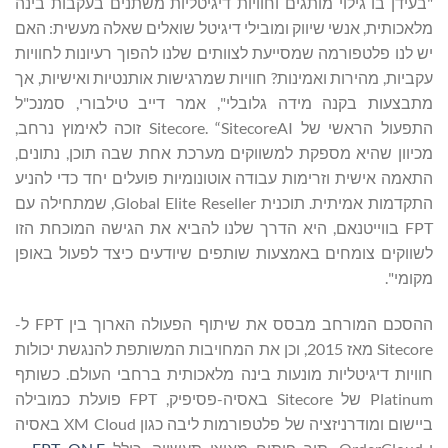
"בעידן בו גילוי מותגים וחוויות דיגיטליות משתנים בעקבות בינה
מלאכותית, אנשי שיווק ומובילי דיגיטל שואלים שאלה מעשית: האם
יש לנו פלטפורמה שמסייעת לצוותים שלנו להפוך רעיונות לחוויות
עקביות, מהירות ואמינות? חוויות שמרגישות אותנטיות ואישיות, אך
מתבצעות בקנה מידה גלובלי", אמר דייב טילבורי, סמנכ"ל
התפעול הראשי של Sitecore. “SitecoreAI זוכה לאימוץ נרחב,
מכיוון שהיא מספקת למשווקים מערכת אחת שבה תוכן, נתונים,
התאמה אישית וזרימות עבודה אוטונומיות פועלים יחד כדי להניע
התקדמות אמיתית. תוכנית Global Elite Reseller, שמתחילה עם
FPT בווייטנאם, היא הדרך שלנו להביא את הגישה המוכחת הזו
לשווקים צומחים באמצעות שותפים שיודעים כיצד לפעול באופן
מקומי".
ההסכם המורחב מבסס את שיתוף הפעולה הארוך בין FPT ל-
Sitecore מאז 2015, וכן את המחויבות המשותפת להנגשת יכולות
חוויות דיגיטליות מונעות בינה מלאכותית ברחבי העולם. כשותף
Platinum של Sitecore באסיה-פסיפיק, FPT פועלת כמובילה
ביישום ומודרניזציה של פלטפורמות ליבה כגון XM Cloud באסיה