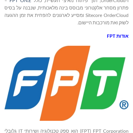
ו-OrderCloud, תוך פיתוח מאיצי תעשייה, כולל
FPT ON.E
–
פתרון מסחר אלקטרוני מבוסס בינה מלאכותית, שנבנה על בסיס
Sitecore OrderCloud ומסייע לארגונים להפחית את זמן ההגעה
לשוק ואת מורכבות היישום.
אודות
FPT
FPT Corporation ‏(FPT) הוא ספק טכנולוגיה ושירותי IT גלובלי