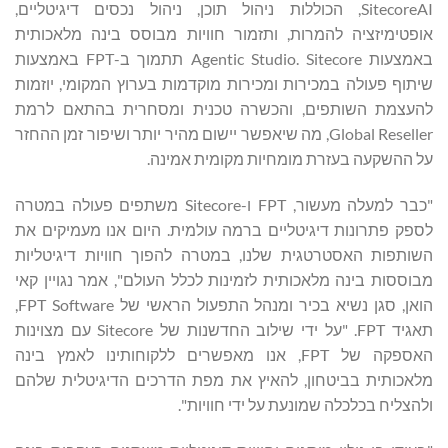
SitecoreAI, הכוללות ניהול תוכן, ניהול נכסים דיגיטליים,
אופטימיזציה להמרות, ותזמור חוויות מבוסס בינה מלאכותית
באמצעות Agentic Studio. Sitecore תתמוך ב-FPT באמצעות
שיתוף פעולה במכירות ומכירות מוקדמות בערוץ המקומי, יוזמות
להעצמת השותפים, והכשרה טכנית ומסחרית בהתאם לרמת
Global Reseller, מה שיאפשר יישום מהיר יותר ושיפור זמן ההחזר
על ההשקעה בעזרת מומחיות מקומית אמינה.
"כבר למעלה מעשור, FPT ו-Sitecore משתפים פעולה במטרה
לספק פתרונות דיגיטליים ברמה עולמית. היום אנו מעמיקים את
השותפות האסטרטגית שלנו, במטרה להפוך חוויות דיגיטליות
מבוססות בינה מלאכותית לזמינות לכלל העולם", אמר נגויין קאי
הואן, סגן נשיא בכיר ומנהל התפעול הראשי של FPT Software,
תאגיד FPT. "על ידי שילוב החדשנות של Sitecore עם מצוינות
האספקה של FPT, אנו מאפשרים ללקוחותינו לאמץ בינה
מלאכותית בביטחון, להאיץ את מפת הדרכים הדיגיטלית שלהם
ולהצליח בכלכלה שמונעת על ידי חוויות".