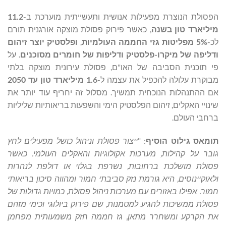
הפסולת הנוצרת מפעילות אנושית ותעשייתית מוערכת ב-
11.2
מיליארד טון בשנה
, כאשר פירוק פסולת מוצקה אורגנית תורם
לכ-
5% מפליטות גזי החממה העולמיות
,
ופלסטיק יוצר זיהום
ודליפה של מיקרו-פלסטיק
ודליפות של חומרים מסוכנים
. על
פי תוכנית הסביבה של האו"ם, פסולת עירונית מוצקה בלתי
מבוקרת עלולה להכפיל את עצמה ל-
1.6 מיליארד טון עד 2050
אם ההתנהלות הנוכחית תמשיך. מסלול זה יחריף עוד יותר את
שינויי האקלים, זיהום הפלסטיק הימי והשפעות בריאותיות שליליות
ברחבי העולם.
תומאס גילוט
הוסיף
: "
ייצור פסולת וניהול כושל מפעילים לחץ
גובר על קהילות, מערכות אקולוגיות והאקלים העולמי. כאשר
פסולת מושלכת ברחובות, נשרפת בגלוי או דולפת לנהרות
ולאוקיינוסים, היא גורמת נזק סביבתי חמור ומהווה סיכון בריאותי
חמור. אפילו באזורים עם מערכות ניהול פסולת, כמויות גדולות של
פסולת ממשיכות להגיע למטמנות, שם פירוק ביולוגי וכימי מזהם
את הקרקע ומשחרר מתאן, גז חממה חזק משמעותית מפחמן