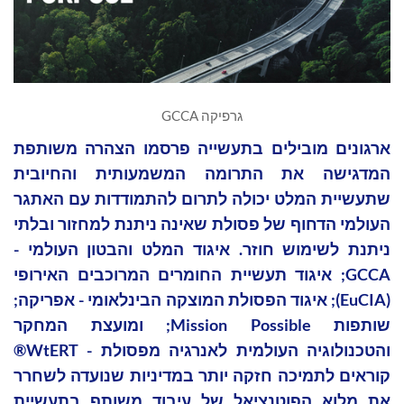
גרפיקה GCCA
ארגונים מובילים בתעשייה פרסמו הצהרה משותפת
המדגישה את התרומה המשמעותית והחיובית
שתעשיית המלט יכולה לתרום להתמודדות עם האתגר
העולמי הדחוף של פסולת שאינה ניתנת למחזור ובלתי
ניתנת לשימוש חוזר. איגוד המלט והבטון העולמי -
GCCA; איגוד תעשיית החומרים המרוכבים האירופי
(EuCIA); איגוד הפסולת המוצקה הבינלאומי - אפריקה;
שותפות Mission Possible; ומועצת המחקר
והטכנולוגיה העולמית לאנרגיה מפסולת - WtERT®
קוראים לתמיכה חזקה יותר במדיניות שנועדה לשחרר
את מלוא הפוטנציאל של עיבוד משותף בתעשיית