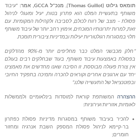
תומאס גילוט (
Thomas Guillot
),
מנכ"ל
GCCA
, אמר:
"
עיבוד
משותף בתעשיית המלט הוא פתרון בטוח, יעיל ומעגלי לניהול
פסולת – מצב של רווח לכולם, לסביבה ולקהילות המקומיות. עם
זאת, למרות יתרונותיו המוכחים, אימוץ רחב יותר של עיבוד משותף
תלוי במסגרות רגולטוריות יעילות ובמדיניות ציבורית תומכת
.
"חלק מכבשני המלט כבר מחליפים יותר מ-90% מהדלקים
בפסולת באמצעות עיבוד משותף, בעוד שבחלקים רבים בעולם
אין צורת פעולה מבוססת. זו הסיבה שאנו מחדשים את מאמצינו
יחד עם ארגונים אחרים וקוראים להכרה ותמיכה בתפקיד החיובי
ובפוטנציאל של התעשייה שלנו."
ההצהרה
המשותפת קוראת למוסדות בינלאומיים ולממשלות
לאומיות, אזוריות ועירוניות:
להכיר בעיבוד משותף במסגרות מדיניות פסולת כפתרון
בר-קיימא לניהול פסולת המספק השבת אנרגיה ומחזור
חומרים;