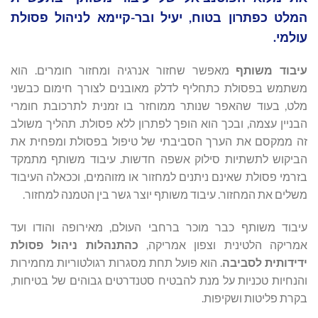
המלט כפתרון בטוח, יעיל ובר-קיימא לניהול פסולת
עולמי.
עיבוד משותף
מאפשר שחזור אנרגיה ומחזור חומרים. הוא
משתמש בפסולת כתחליף לדלק מאובנים לצורך חימום כבשני
מלט, בעוד שהאפר שנותר ממוחזר בו זמנית לתרכובת חומרי
הבניין עצמה, ובכך הוא הופך לפתרון ללא פסולת. תהליך משולב
זה ממקסם את הערך הסביבתי של טיפול בפסולת ומפחית את
הביקוש לתשתיות סילוק אשפה חדשות. עיבוד משותף מתמקד
בזרמי פסולת שאינם ניתנים למחזור או מזוהמים, וככאלה העיבוד
משלים את המחזור. עיבוד משותף יוצר גשר בין הטמנה למחזור.
עיבוד משותף כבר מוכר ברחבי העולם, מאירופה והודו ועד
אמריקה הלטינית וצפון אמריקה,
כהתנהלות ניהול פסולת
ידידותית לסביבה
. הוא פועל תחת מסגרות רגולטוריות מחמירות
והנחיות טכניות על מנת להבטיח סטנדרטים גבוהים של בטיחות,
בקרת פליטות ושקיפות.