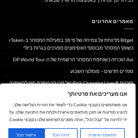
מאמרים אחרונים
Bitget מדווחת על צמיחה של פי 18 בפעילות המסחר ב-rToken
כשווקי המסחר מבוססי האסימונים מפגינים בגרות ביולי
Axi הוכרזה כשותפת המסחר הרשמית של ה-DP World Tour
ספרים חדשים – מומלצי השבוע
תוכנית Pink Changing Lives®‎ של מרי קיי הופכת חזון להשפעה
מדידה עבור נשים ברחבי העולם
אנו מעריכים את פרטיותך
OpenFX רוכשת את Global Ledger כדי להשיק חשבונות
אנו משתמשים בקובצי Cookie כדי לשפר את חוויית הגלישה שלך,
רב-מטבעיים עבור חברות פינטק
להציג מודעות או תוכן מותאמים אישית ולנתח את התנועה שלנו. על
ידי לחיצה על "קבל הכל", אתה מסכים לשימוש שלנו בקובצי Cookie.
צור קשר
הצהרת נגישות
מדיניות פרטיות
תקנון
שליחת מאמר לאתר
התאמה אישית
דחה הכל
אישור הכל