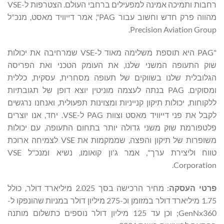
רחבות ותמיכה אמינה למפעילים ברחבי העולם. הצטרפות ל-VSE
מהווה פרק חדש וחשוב עבור PAG", אמר דייוויד מאסט, מנכ"ל
Precision Aviation Group.
"PAG היא תוספת משלימה מאוד ל-VSE שמרחיבה את יכולות
שוק התעופה המשני שלנו, את העומק הטכני ואת הפריסה
הגלובלית שלנו בשווקים של תעופה מסחרית, עסקית, כללית
ומסוקים. PAG בנתה לעצמה מוניטין יוצא דופן של תגובתיות
ללקוחות, יכולות תיקון קנייניות ומצוינות תפעולית, ואנחנו נרגשים
לקבל את פני דייוויד מאסט וצוות PAG ל-VSE. יחד, אנו יוצרים
פלטפורמת שוק משני גדולה יותר בתחום התעופה, עם יכולות
משופרות של תיקון והפצה, שממקמות את VSE לצמיחה ארוכת
טווח וליצירת ערך", אמר ג'ון קואומו, נשיא ומנכ"ל VSE
Corporation.
פרטי העסקה
: מחיר הרכישה בסך 2.025 מיליארד דולר, כולל
1.75 מיליארד דולר במזומן וכ-275 מיליון דולר במניות שהונפקו ל-
GenNx360; וכן עד 125 מיליון דולר נוספים כתשלום מותנה