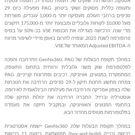
אספקה, המשרתת שווקים של תעופה מסחרית, תעופה עסקית
ותעופה כללית, מסוקים ושוקי ביטחון. PAG מפעילה כיום 29
סניפים ברחבי העולם, מעסיקה יותר מ-1,000 עובדים, משרתת
מעל 10,000 לקוחות גלובליים ומבצעת יותר מ-175,000 תיקונים
מדי שנה. הרכישה מגדילה את הכנסות VSE בכ-50% על בסיס
פרופורמה לשנת 2025, וצפויה לתרום באופן מיידי לשיפור מרווח
ה-Adjusted EBITDA המאוחד של VSE.
במהלך תקופת הבעלות של GenNx360, PAG התרחבה והפכה
לפלטפורמת שוק משני גלובלית ורווחית בתחום התעופה,
המתמקדת במנועים, אוויוניקה, רכיבים ופתרונות קנייניים. PAG
צמחה מתשע תחנות תיקון ל-29 סניפים, הרחיבה את הנוכחות
שלה בצפון אמריקה והרחיבה את פעילותה הבינלאומית לאירופה,
אוסטרליה וברזיל. החברה הרחיבה את יכולות התיקון שלה
בתחומי המנועים והאוויוניקה, ובמקביל חיזקה את מעמדה
בפלטפורמות מטוסים מהדור הבא.
במהלך תקופת הבעלות שלה, GenNx360 יישמה אסטרטגיית
רכישה ובנייה (buy-and-build) ממושמעת, ביצעה 11 רכישות