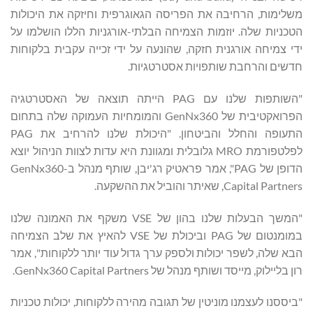
משלימות, הרחיבה את הפריסה הגאוגרפית וחיזקה את היכולות
הטכניות שלה. יוזמות הצמיחה הבלתי-אורגניות הללו הושלמו על
ידי צמיחה אורגנית חזקה, שהונעה על ידי זכייה עקבית בלקוחות
חדשים והרחבת שותפויות אסטרטגיות.
"השותפות שלנו עם PAG הייתה תוצאה של האסטרטגיה
הפרואקטיבית של GenNx360 והמומחיות העמוקה שלה בתחום
התעופה והחלל והביטחון. "היכולת שלנו להרחיב את PAG
לפלטפורמת MRO גלובלית ומגוונת היא עדות לצוות הניהול יוצא
הדופן של PAG", אמר פראטיק רג'יבן, שותף מנהל ב-GenNx360
Capital Partners, שאיתר והוביל את ההשקעה.
"המשך הבעלות שלנו בהון של VSE משקף את האמונה שלנו
במומנטום של PAG וביכולת של VSE להאיץ את שלב הצמיחה
הבא שלה, לשפר יכולות ולספק ערך גדול עוד יותר ללקוחות", אמר
רון בליילוק, מייסד ושותף מנהל של GenNx360 Capital Partners.
"ביססנו לעצמנו מוניטין של תגובה מהירה ללקוחות, יכולות טכניות