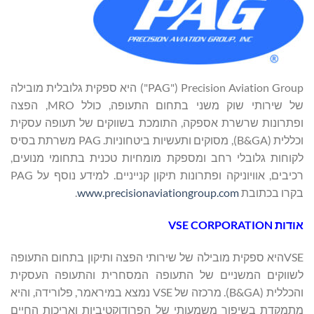
Precision Aviation Group‏ ("PAG") היא ספקית גלובלית מובילה
של שירותי שוק משני בתחום התעופה, כולל MRO, הפצה
ופתרונות שרשרת אספקה, התומכת בשווקים של תעופה עסקית
וכללית (B&GA), מסוקים ותעשיות ביטחוניות. PAG משרתת בסיס
לקוחות גלובלי רחב ומספקת מומחיות טכנית בתחומי מנועים,
רכיבים, אוויוניקה ופתרונות תיקון קנייניים. למידע נוסף על PAG
בקרו בכתובת
www.precisionaviationgroup.com
.
אודות
VSE CORPORATION
VSEהיא ספקית מובילה של שירותי הפצה ותיקון בתחום התעופה
לשווקים המשניים של התעופה המסחרית והתעופה העסקית
והכללית (B&GA). מרכזה של VSE נמצא במיראמר, פלורידה, והיא
מתמקדת בשיפור משמעותי של הפרודוקטיביות ואריכות החיים