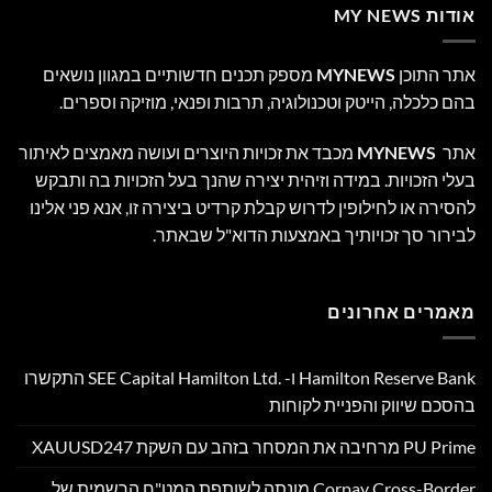
אודות MY NEWS
אתר התוכן
MYNEWS
מספק תכנים חדשותיים במגוון נושאים
בהם כלכלה, הייטק וטכנולוגיה, תרבות ופנאי, מוזיקה וספרים.
אתר
MYNEWS
מכבד את זכויות היוצרים ועושה מאמצים לאיתור
בעלי הזכויות. במידה וזיהית יצירה שהנך בעל הזכויות בה ותבקש
להסירה או לחילופין לדרוש קבלת קרדיט ביצירה זו, אנא פני אלינו
לבירור סך זכויותיך באמצעות הדוא"ל שבאתר.
מאמרים אחרונים
Hamilton Reserve Bank ו- SEE Capital Hamilton Ltd.‎ התקשרו
בהסכם שיווק והפניית לקוחות
PU Prime מרחיבה את המסחר בזהב עם השקת XAUUSD247
Corpay Cross-Border מונתה לשותפת המט"ח הרשמית של