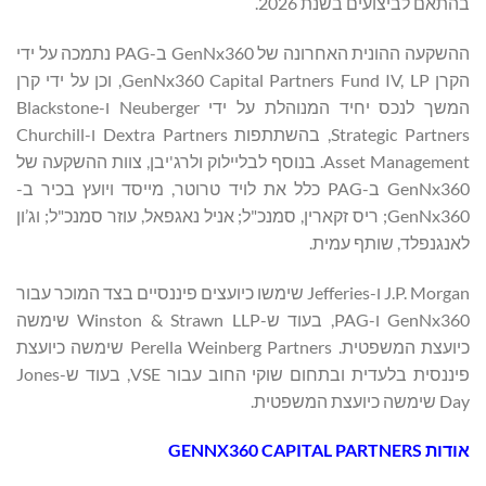
בהתאם לביצועים בשנת 2026.
ההשקעה ההונית האחרונה של GenNx360 ב-PAG נתמכה על ידי
הקרן GenNx360 Capital Partners Fund IV, LP, וכן על ידי קרן
המשך לנכס יחיד המנוהלת על ידי Neuberger ו-Blackstone
Strategic Partners, בהשתתפות Dextra Partners ו-Churchill
Asset Management. בנוסף לבליילוק ולרג'יבן, צוות ההשקעה של
GenNx360 ב-PAG כלל את לויד טרוטר, מייסד ויועץ בכיר ב-
GenNx360; ריס זקארין, סמנכ"ל; אניל נאגפאל, עוזר סמנכ"ל; וג’ון
לאנגנפלד, שותף עמית.
J.P. Morgan ו-Jefferies שימשו כיועצים פיננסיים בצד המוכר עבור
GenNx360 ו-PAG, בעוד ש-Winston & Strawn LLP שימשה
כיועצת המשפטית. Perella Weinberg Partners שימשה כיועצת
פיננסית בלעדית ובתחום שוקי החוב עבור VSE, בעוד ש-Jones
Day שימשה כיועצת המשפטית.
אודות
GENNX360 CAPITAL PARTNERS