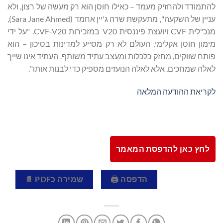
להתמודד ולהחזיק מעמד – כאילו חוסן הוא רק מעשה של רצון, ולא
עניין של השקעה", מתעקשת שרה ג'יין אחמד (Sara Jane Ahmed),
מנכ"לית CVF ויועצת פיננסית V20 במזכירות CVF-V20. "על ידי
מימון חוסן אקלימי, העולם לא רק מסייע למדינות בסיכון – הוא
פותח שווקים, מחזק כלכלות ומעצב עתיד משותף. העתיד אינו שייך
לאלה שמחכים, אלא לאלה הנועזים מספיק כדי לבנות אותו".
לקריאת ההודעה המלאה
לחץ כאן להדפסת המאמר
הדפסה 🖨
שמירה כPDF 📄