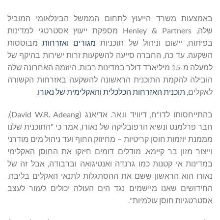
באמצעות משרד הייעוץ לתחום הממשל הבינלאומי המוביל
שלה, Henley & Partners מספקת ייעוץ אסטרטגי למדינות
בפיתוח, יישום וניהול של תוכניות
מגורים
ואזרחות
מבוססות
השקעה. עד כה, החברה סייעה להשקעות זרות ישירות בהיקף של
למעלה מ-15 מיליארד דולר במדינות רבות. היוזמה האחרונה שלה
הובילה להקמת התוכנית הראשונה להשקעה באזרחות הקשורה
לאקלים,
תוכנית האזרחות הכלכלית והאקלימית של נאורו
.
בהתייחסותו לדו"ח, דיוויד וו.אר. אדיאנג (David W.R. Adeang),
חבר פרלמנט ונשיא הרפובליקה של נאורו, אמר כי "התוכנית שלנו
מממנת יוזמות חוסן קריטיות – מחיזוק החוף ועד ניהול מים מודרני
וייצור מזון בר קיימא. מודלים דומים חיזקו את החוסן האקלימי
במדינות אי קטנות כמו גרנדה ואנטיגואה וברבודה, אבל זה של
נאורו הוא הראשון ששם את ההסתגלות לתנאי האקלים בליבה.
החידושים שאנו מיישמים נגד הים העולה יכולים לעזור לעצב
אסטרטגיות חוסן עולמיות".