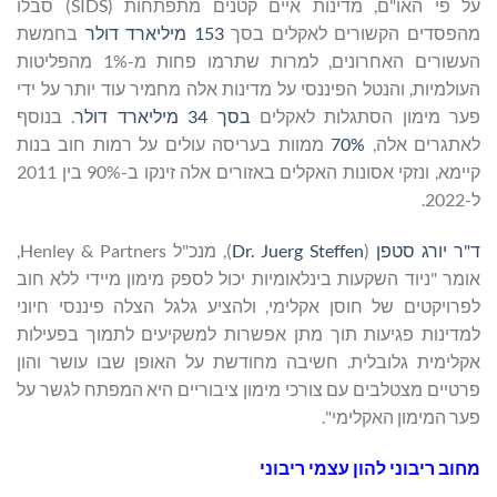
על פי האו"ם, מדינות איים קטנים מתפתחות (SIDS) סבלו
מהפסדים הקשורים לאקלים בסך
153 מיליארד דולר
בחמשת
העשורים האחרונים, למרות שתרמו פחות מ-1% מהפליטות
העולמיות, והנטל הפיננסי על מדינות אלה מחמיר עוד יותר על ידי
פער מימון הסתגלות לאקלים
בסך 34 מיליארד דולר
. בנוסף
לאתגרים אלה,
70%
ממוות בעריסה עולים על רמות חוב בנות
קיימא, ונזקי אסונות האקלים באזורים אלה זינקו ב-90% בין 2011
ל-2022.
ד"ר יורג סטפן
(
Dr. Juerg Steffen
), מנכ"ל Henley & Partners,
אומר "ניוד השקעות בינלאומיות יכול לספק מימון מיידי ללא חוב
לפרויקטים של חוסן אקלימי, ולהציע גלגל הצלה פיננסי חיוני
למדינות פגיעות תוך מתן אפשרות למשקיעים לתמוך בפעילות
אקלימית גלובלית. חשיבה מחודשת על האופן שבו עושר והון
פרטיים מצטלבים עם צורכי מימון ציבוריים היא המפתח לגשר על
פער המימון האקלימי".
מחוב ריבוני להון עצמי ריבוני