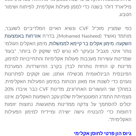
מיליארד דולר בשנה כדי לממן פעילות אקלימית, לפיתוח ושימור
הטבע.
כפי שמציין מזכ"ל CVF ונשיא האיים המלדיביים לשעבר,
מוחמד נאשיד (Mohamed Nasheed), בדו"ח
אזרחות באמצעות
השקעה: מימון אקלים בר קיימא לממשלות
, מימון האקלים העולמי
נותר איטי, מגביל ובעיקר לא נגיש למי שזקוק לו ביותר. "בעוד
שמדינות עשירות מעכבות פעולות אקלימיות והתחייבויות למימון,
מדינות קו החזית נותרות לבדן בקרב ההישרדות. המערכת
הפיננסית הבינלאומית מכשילה אותנו, ואנו זקוקים לפתרונות
נועזים כדי לשנות את מאזן הכוחות במימון הפעילות האקלימית.
במהלך שני העשורים האחרונים, מדינות CVF כבר איבדו 20%
מצמיחת התמ"ג הפוטנציאלית שלהן עקב השפעות האקלים. איננו
יכולים להסתמך על צדקה ממדינות מתועשות. נחוצות יוזמות
דחופות כדי להבטיח גישה ישירה ומיידית למימון הפעילות
האקלימית".
גיוס הון פרטי לחוסן אקלימי