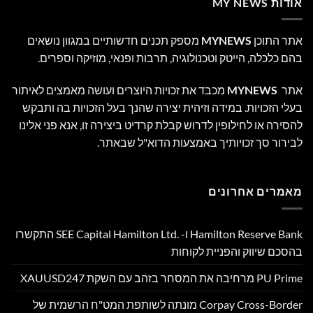
אודות MY NEWS
אתר התוכן
MYNEWS
מספק תכנים חדשותיים במגוון נושאים
בהם כלכלה, הייטק וטכנולוגיה, תרבות ופנאי, מוזיקה וספרים.
אתר
MYNEWS
מכבד את זכויות היוצרים ועושה מאמצים לאיתור
בעלי הזכויות. במידה וזיהית יצירה שהנך בעל הזכויות בה ותבקש
להסירה או לחילופין לדרוש קבלת קרדיט ביצירה זו, אנא פני אלינו
לבירור סך זכויותיך באמצעות הדוא"ל שבאתר.
מאמרים אחרונים
Hamilton Reserve Bank ו- SEE Capital Hamilton Ltd.‎ התקשרו
בהסכם שיווק והפניית לקוחות
PU Prime מרחיבה את המסחר בזהב עם השקת XAUUSD247
Corpay Cross-Border מונתה לשותפת המט"ח הרשמית של