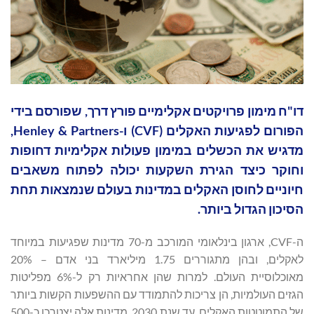
דו"ח מימון פרויקטים אקלימיים פורץ דרך, שפורסם בידי
הפורום לפגיעות האקלים (CVF) ו-Henley & Partners,
מדגיש את הכשלים במימון פעולות אקלימיות דחופות
וחוקר כיצד הגירת השקעות יכולה לפתוח משאבים
חיוניים לחוסן האקלים במדינות בעולם שנמצאות תחת
הסיכון הגדול ביותר.
ה-CVF, ארגון בינלאומי המורכב מ-70 מדינות שפגיעות במיוחד
לאקלים, ובהן מתגוררים 1.75 מיליארד בני אדם – 20%
מאוכלוסיית העולם. למרות שהן אחראיות רק ל-6% מפליטות
הגזים העולמיות, הן צריכות להתמודד עם ההשפעות הקשות ביותר
של התמוטטות האקלים. עד שנת 2030, מדינות אלה יצטרכו כ-500