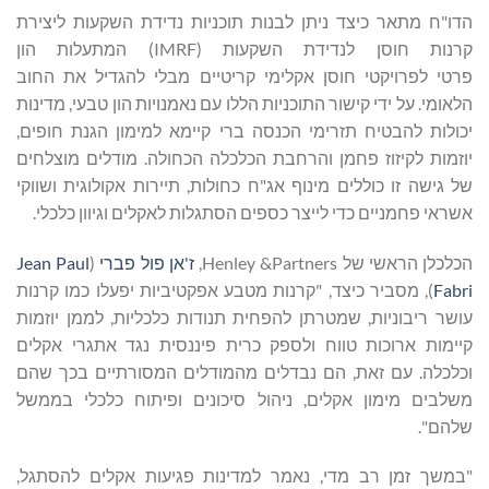
הדו"ח מתאר כיצד ניתן לבנות תוכניות נדידת השקעות ליצירת
קרנות חוסן לנדידת השקעות (IMRF) המתעלות הון
פרטי לפרויקטי חוסן אקלימי קריטיים מבלי להגדיל את החוב
הלאומי. על ידי קישור התוכניות הללו עם נאמנויות הון טבעי, מדינות
יכולות להבטיח תזרימי הכנסה ברי קיימא למימון הגנת חופים,
יוזמות לקיזוז פחמן והרחבת הכלכלה הכחולה. מודלים מוצלחים
של גישה זו כוללים מינוף אג"ח כחולות, תיירות אקולוגית ושווקי
אשראי פחמניים כדי לייצר כספים הסתגלות לאקלים וגיוון כלכלי.
הכלכלן הראשי של Henley &Partners,
ז'אן פול פברי
(
Jean Paul
Fabri
), מסביר כיצד, "קרנות מטבע אפקטיביות יפעלו כמו קרנות
עושר ריבוניות, שמטרתן להפחית תנודות כלכליות, לממן יוזמות
קיימות ארוכות טווח ולספק כרית פיננסית נגד אתגרי אקלים
וכלכלה. עם זאת, הם נבדלים מהמודלים המסורתיים בכך שהם
משלבים מימון אקלים, ניהול סיכונים ופיתוח כלכלי בממשל
שלהם".
"במשך זמן רב מדי, נאמר למדינות פגיעות אקלים להסתגל,