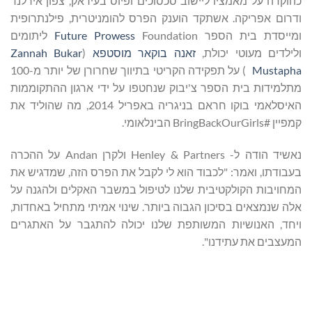
כהוקרה על מאמציו ליישוב סכסוכים ופיוס בעיראק, צפון אירלנד
ודרום אפריקה. אשתקד הוענק הפרס להומניטרית, פילנתרופית
ומייסדת בית הספר
Future Prowess
Foundation ליתומים
ולילדים מעוטי יכולת,
זאנה בוקאר מוסטפא
(
Zannah Bukar
Mustapha
) על תפקידה הקריטי בתיווך שחרורן של יותר מ-100
מתלמידות בית הספר צ'יבוק שנחטפו על ידי ארגון ההתקוממות
האיסלאמי בוקו חראם בניגריה באפריל 2014, מה שהוליד את
קמפיין #BringBackOurGirls הבינלאומי.
נאשיד הודה ל- Henley & Partners ולקרן Andan על ההכרה
בעבודתו, ואמר: "לכבוד הוא לי לקבל את הפרס הזה, שמדגיש את
המחויבות הקולקטיבית שלנו לטיפול במשבר האקלים ולהגנה על
אלה שנמצאים בסיכון הגבוה ביותר. שינוי אמיתי מתחיל באחדות,
ויחד, האנושיות המשותפת שלנו יכולה להתגבר על האתגרים
המעצבים את עתידנו".