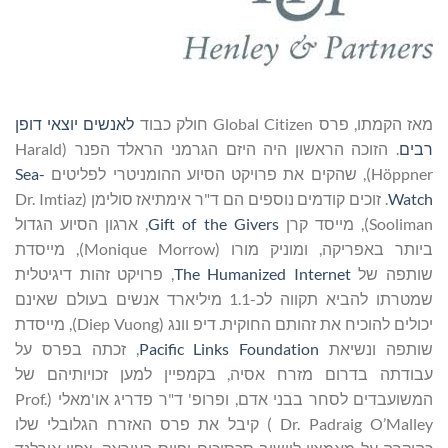
מאז הקמתו, פרס Global Citizen חולק כבוד
לאנשים יוצאי דופן
רבים
. הזוכה הראשון היה היזם הגרמני הראלד הפנר (Harald
Höppner), שהקים את פרויקט הסיוע ההומניטרי לפליטים
Sea-
Watch
. זוכים קודמים נוספים הם ד"ר אימתיאז סולימן (Dr. Imtiaz
Sooliman), מייסד קרן
Gift of the Givers
, ארגון הסיוע הגדול
ביותר באפריקה, ומוניק מורו (Monique Morrow), מייסדת
שותפה של
The Humanized Internet
, פרויקט זהות דיגיטלית
שמטרתו להביא תקווה לכ-1.1 מיליארד אנשים בעולם שאינם
יכולים להוכיח את זהותם החוקית. דיפ וונג (Diep Vuong), מייסדת
שותפה ונשיאת
Pacific Links Foundation
, זכתה בפרס על
עבודתה בדרום מזרח אסיה, בקמפיין למען זכויותיהם של
המשועבדים לסחר בבני אדם, ופרופ' ד"ר פדריג או'מאלי (Prof.
Dr. Padraig O’Malley ) קיבל את פרס האזרח הגלובלי שלו