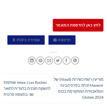
לחץ כאן להדפסת המאמר
הדפסה 🖨
שמירה כPDF 📄
מודיעין רשת כשירות (NIaaS) של
Les Roches ו-Jetex שותפות
Mavenir זכתה בפרס הבינה
להשקת תוכנית בלעדית לתואר
המלאכותית המתקדמת בכנס
שני בתעופה פרטית
2024 Glotels