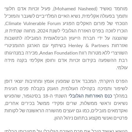
מוחמד נאשיד (Mohamed Nasheed), פעיל זכויות אדם חלוצי
ותומך בפעולה אקלימית, נשיא האיים המלדיביים לשעבר והמזכ"ל
הנוכחי של פורום האקלים הפגיע Climate Vulnerable Forum,
הוכרז לזוכה בפרס האזרח הגלובלי לשנת 2024. מחווה שנתית זו,
שהוצגה על ידי חברת הייעוץ הבינלאומית המובילה לתושבות
ואזרחות Henley & Partners בשיתוף עם הארגון ההומניטרי
השוויצרי ללא מטרות רווח Andan Foundation, מכירה במנהיגותו
רבת ההשפעה בקידום זכויות אדם וחוסן אקלימי בקנה מידה
עולמי.
הפרס היוקרתי, המכבד אדם שמפגין אומץ ומחויבות יוצאי דופן
לשיפור ותמיכה בקהילה העולמית, הוענק בקבלת פנים חגיגית
במהלך
כנס האזרחות הגלובלי
השנתי ה-18 בסינגפור, שהפגיש
נשיאים וראשי ממשלות, שרים ופקידי ממשל בכירים אחרים,
ואקדמאים מובילים, כמו גם יועצים מהשורה הראשונה של לקוחות
פרטיים ואנשי מקצוע בתחום ניהול ההון.
הנשיא נאשיד קיבל את פרס האזרח הגלובלי על מחויבותו הבלתי