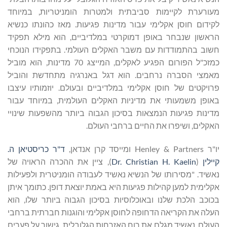
מעורערת לקיימות סביבתית ולמטרות הומניטריות, במיוחד
לקידום חוסן אקלימי עבור מדינות פגיעות. מאז כהונתו כנשיא
הראשון שנבחר באופן דמוקרטי במלדיביים, הוא מילא תפקיד
חשוב בהתמודדות עם משבר האקלים העולמי. בתפקידו הנוכחי
כמזכ"ל הפורום הפגיע לאקלים, המייצג 70 מדינות, הוא מוביל
מאמצי הסברה נרחבים. הוא דגל באנרגיה מתחדשת והוביל
פרויקטים של חוסן אקלימי במלדיביים ובעולם. יוזמותיו עיצבו
באופן משמעותי את מדיניות האקלים העולמית, במיוחד עבור
מדינות פגיעות הנמצאות בסיכון הגבוה ביותר מהשפעות שינויי
האקלים, ושיפרו את החיים ברחבי העולם.
יו"ר Henley & Partners ומייסד קרן אנדאן,
ד"ר כריסטיאן ה.
קיילין
(
Dr. Christian H. Kaelin
), ציין את ההכרה הראויה של
נאשיד. "מסירותו של הנשיא נאשיד לעבודה הומניטרית ולפעילות
אקלימית למען קהילות פגיעות היא באמת יוצאת דופן. כתומך איתן
בכוכב הלכת שלנו ובאוכלוסיות בסיכון הגבוה ביותר שלו, הוא
העלה את הקריאה הדחופה לחוסן אקלימי והוגנות חברתית ברחבי
העולם. נאשיד מגלם את רוח האזרחות הגלובלית, גישור על פערים