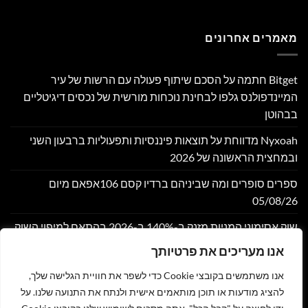
מאמרים אחרונים
Bitget חתמה על הסכם שיתוף פעולה עם הרשות של עיר
המיינדפולנס גלפו לבחינת נוכחות מורשית של נכסים דיגיטליים
בבהוטן
Nyxoah מדווחת על תוצאות פיננסיות ותפעוליות ברבעון השני
ובמחצית הראשונה של 2026
ספרים סופרים ומה שביניהם ברדיו קסם 106אפאם מיום
05/08/26
שוק אסימוני המניות מזנק ב-140% ב-2026 בהתאם למיפוי השוק
במחקר חדש של DeFiLlama
אנו מעריכים את פרטיותך
Moove גייסה 250 מיליון דולר לפי שווי של 2.1 מיליארד דולר,
אנו משתמשים בקובצי Cookie כדי לשפר את חוויית הגלישה שלך,
במטרה להרחיב את התשתית הגלובלית לתחבורה אוטונומית
להציג מודעות או תוכן מותאמים אישית ולנתח את התנועה שלנו. על