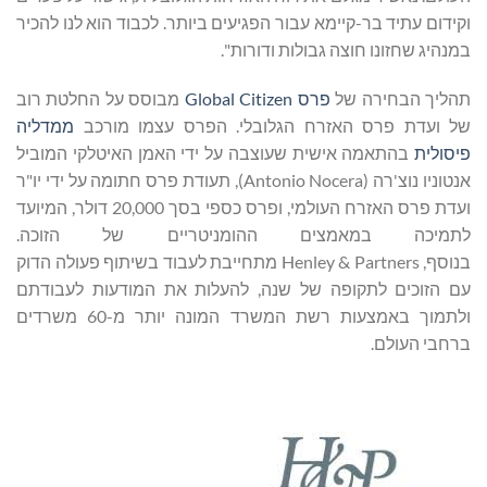
וקידום עתיד בר-קיימא עבור הפגיעים ביותר. לכבוד הוא לנו להכיר
במנהיג שחזונו חוצה גבולות ודורות".
תהליך הבחירה של
פרס
Global Citizen
מבוסס על החלטת רוב
של ועדת פרס האזרח הגלובלי. הפרס עצמו מורכב
ממדליה
פיסולית
בהתאמה אישית שעוצבה על ידי האמן האיטלקי המוביל
אנטוניו נוצ'רה (Antonio Nocera), תעודת פרס חתומה על ידי יו"ר
ועדת פרס האזרח העולמי, ופרס כספי בסך 20,000 דולר, המיועד
לתמיכה במאמצים ההומניטריים של הזוכה.
בנוסף, Henley & Partners מתחייבת לעבוד בשיתוף פעולה הדוק
עם הזוכים לתקופה של שנה, להעלות את המודעות לעבודתם
ולתמוך באמצעות רשת המשרד המונה יותר מ-60 משרדים
ברחבי העולם.