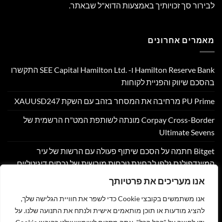
לבירור סך זכויותיך באמצעות הדוא"ל שבאתר.
מאמרים אחרונים
Hamilton Reserve Bank ו- SEE Capital Hamilton Ltd.‎ התקשרו
בהסכם שיווק והפניית לקוחות
PU Prime מרחיבה את המסחר בזהב עם השקת XAUUSD247
Corpay Cross-Border מונתה לשותפת המט"ח הרשמית של
Ultimate Sevens
Bitget חתמה על הסכם שיתוף פעולה עם הרשות של עיר
המיינדפולנס גלפו לבחינת נוכחות מורשית של נכסים דיגיטליים
בבהוטן
אנו מעריכים את פרטיותך
Nyxoah מדווחת על תוצאות פיננסיות ותפעוליות ברבעון השני
אנו משתמשים בקובצי Cookie כדי לשפר את חוויית הגלישה שלך,
ובמחצית הראשונה של 2026
להציג מודעות או תוכן מותאמים אישית ולנתח את התנועה שלנו. על