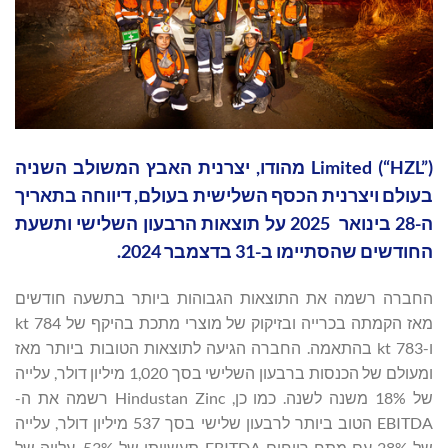
Limited (“HZL”) מהודו, יצרנית האבץ המשולב השניה
בעולם ויצרנית הכסף השלישית בעולם, דיווחה בתאריך
ה-28 בינואר 2025 על תוצאות הרבעון השלישי ותשעת
החודשים שהסתיימו ב-31 בדצמבר 2024.
החברה רשמה את התוצאות הגבוהות ביותר בתשעה חודשים
מאז הקמתה בכרייה ובזיקוק של מוצרי מתכת בהיקף של 784 kt
ו-783 kt בהתאמה. החברה הגיעה לתוצאות הטובות ביותר מאז
ומעולם של הכנסות ברבעון השלישי בסך 1,020 מיליון דולר, עלייה
של 18% משנה לשנה. כמו כן, Hindustan Zinc רשמה את ה-
EBITDA הטוב ביותר לרבעון שלישי בסך 537 מיליון דולר, עלייה
של 28% עם מתח רווחים EBITDA תעשייתי של 53%, עלייה של