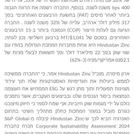
400 bps משנה לשנה. בנוסף, החברה רשמה את הרווח הגבוה
ביותר לאחר מיסים (PAT) בתשעת הרבעונים האחרונים* בסך
317 מיליון דולר ארה"ב, עלייה של 32% משנה לשנה . החברה
הגיעה גם לעלות הייצור (COP) הנמוכה ביותר ב-15 הרבעונים
האחרונים, בסכום של $1,041/MT ברבעון השלישי. נכון לעתה,
Hindustan Zinc היא אחת מחברות המתכת הגדולות בהודו עם
שווי שוק בסך 22 מיליארד דולר וסך תשואות לבעלי מניות של
2.1סנט אמריקני/מניה (כ-62%)
ארון מיסרה, מנכ"ל Hindustan Zinc אמר, כי "החברה ממשיכה
לממש ביעילות את העדיפויות האסטרטגיות שלה תוך עידוד
מצוינות תפעולית ותוך מתן דגש על ESG הממחיש את העוצמה
הנמצאת ביסוד הנכסים שלנו ובביצועים העקביים, אשר נתמכים
כולם על ידי מגמות שוק חיוביות. אני שמח לספר כי חיזוק מיצובנו
כגורם מוביל במגזר המתכות כחלק מתהליך השינוי בתחום
האנרגיה הביא לכך ש-Hindustan Zinc קיבלה מ-S&P Global
Corporate Sustainability Assessment 2024 הכרה כחברת
המתכות והכרייה עם רמת הקיימות הגבוהה ביותר זו השנה השניה