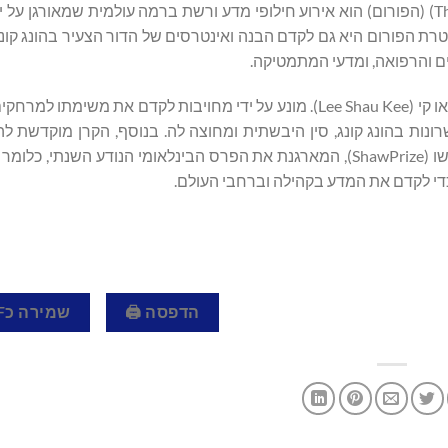
רת הפורום היא גם לקדם הבנה ואינטרסים של הדור הצעיר בהונג קונ
ים והרפואה, ומדעי המתמטיקה.
פורום HKLF הוקם במאי 2019 והוא ממומן במלואו על ידי קרן לי שאו קי (Lee Shau Kee). מונע על ידי מחויבות לקדם את
ונות בהונג קונג, סין היבשתית ומחוצה לה. בנוסף, הקרן מוקדשת לה
ולקידום רווחה חברתית, ובכך מועילה לאינספור אנשים. קרן פרס שו (ShawPrize), המארגנת את הפרס הבינלאומי הנודע 
הדפסה 🖨
שמירה כPDF 📄