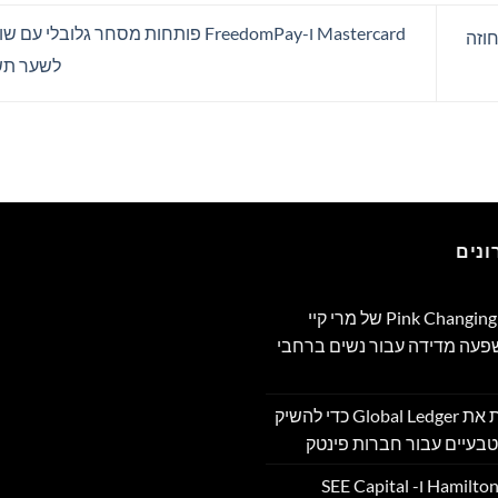
Mastercard ו-FreedomPay פותחות מסחר גלוב
ל קבלת חוזה
לשער תש
נים
תוכנית Pink Changing Lives®‎ של מרי קיי
שפעה מדידה עבור נשים ברחבי
OpenFX רוכשת את Global Ledger כדי להשיק
בעיים עבור חברות פינטק
Hamilton Reserve Bank ו- SEE Capital