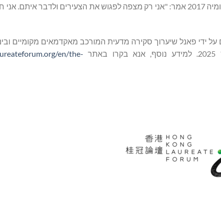
פרופ' סיימון ד. מ. וייט (Simon D M White), חתן פרס שו לאסטרונומיה 2017 אמר: "אני רק מצפה לפגוש את הצעירים ולדב
ם על ידי פאנל שיערוך סקירה מדעית המורכב מאקדמאים מקומיים ובינל
aureateforum.org/en/the-