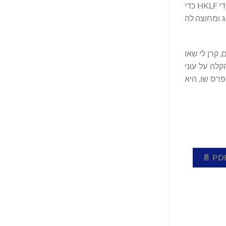
פורום חתני הפרס של הונג קונג (The Hong Kong Laureate Forum) (הפורום) הוא אירוע חילופי מדע ורשת ברמה עולמית שמאורגן על ידי HKLF כדי
ג ומחוצה לה
 משימתו למרחקים, קרן לי שאו
קלה על עוני
השנתי, כלומר פרס שו, היא