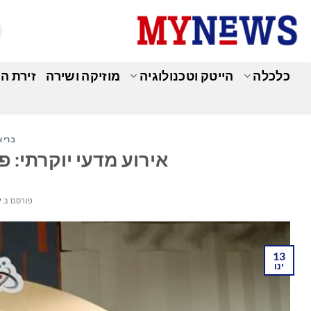
Ski
t
conten
כלכלה
הייטק וטכנולוגיה
מוזיקה ושירה
זירת ה
בריא
אירוע מדעי יוקרתי: פור
פורסם ב
ינ
13
ינו