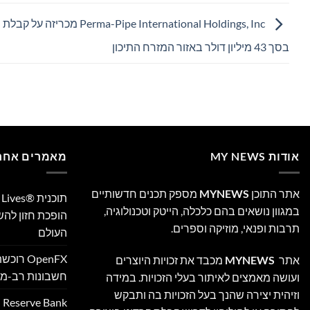
Perma-Pipe International Holdings, Inc מכריזה ע
בסך 43 מיליון דולר באזור המזרח התיכון
אודות MY NEWS
מאמרים אחרו
אתר התוכן
MYNEWS
מספק תכנים חדשותיים
במגוון נושאים בהם כלכלה, הייטק וטכנולוגיה,
הופכת חזון לה
תרבות ופנאי, מוזיקה וספרים.
העולם
אתר
MYNEWS
מכבד את זכויות היוצרים
חשבונות רב-מט
ועושה מאמצים לאיתור בעלי הזכויות. במידה
וזיהית יצירה שהנך בעל הזכויות בה ותבקש