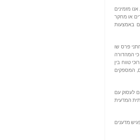
ישום העולמי לפורום חתני הפרס של הונג קונג 2025 – Hong Kong Laureate Forum (הפורום) נפתח כעת וייסגר ב-31 במרץ 2025. אנו מזמינים
אר ראשון בגילאי 35 ומטה הלומדים לימודים או מחקר
הם באמצעות
ים, חתני פרס שו
רום חתני הפרס של הונג קונג (HKLF) שמחה להודיע כי המהדורה
שרים ארוכי טווח בין
ם, המספקים
ירים יכולים לעסוק עם
שתית המדעית
 להיות מסוגל להפגיש מדענים