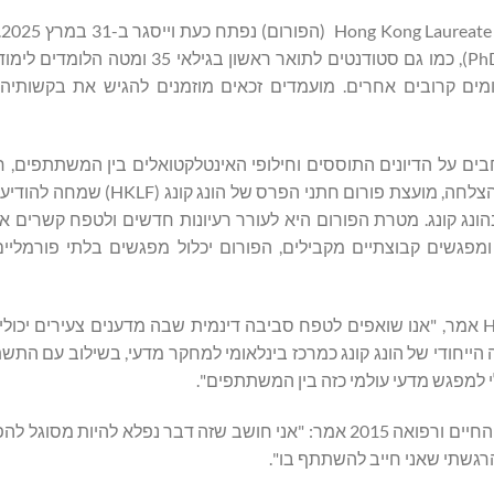
הר
מועמדים מבוגרי תואר שלישי, סטודנטים לתואר שני (PhD / Master), כמו גם סטודנטים לתו
מים קרובים אחרים. מועמדים זכאים מוזמנים להגיש את בקשותי
צלחה בשנת 2023, זכה לשבחים נרחבים על הדיונים התוססים וחילופי האינטלקטואלים בין המשתתפ
(Shaw ) ומדענים מכובדים אחרים מרחבי העולם. בהתבסס על ההצלחה, מועצת פו
ייה של הפורום תתקיים בין התאריכים 5-8 בנובמבר 2025 בהונג קונג. מטרת הפורום היא לעורר רעיונות חדשים ולטפח ק
 ומפגשים קבוצתיים מקבילים, הפורום יכלול מפגשים בלתי פורמליי
פרופ' טימותי וו טונג (Timothy W Tong), SBS, BBS, JP, יו"ר HKLF אמר, "אנו שואפים לטפח סביבה דינמית שבה מדענים צע
 הייחודי של הונג קונג כמרכז בינלאומי למחקר מדעי, בשילוב עם הת
למפגש מדעי עולמי כזה בין המשתתפים".
פרופ' אי פיטר גרינברג (E Peter Greenberg), חתן פרס שו למדעי החיים ורפואה 2015 אמר: "אני חושב שזה דבר נפלא
רגשתי שאני חייב להשתתף בו".