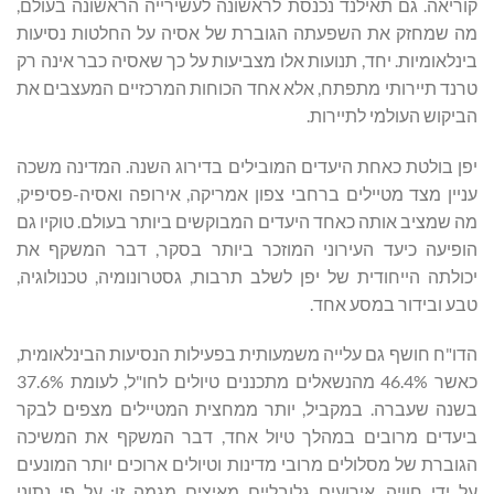
קוריאה. גם תאילנד נכנסת לראשונה לעשירייה הראשונה בעולם,
מה שמחזק את השפעתה הגוברת של אסיה על החלטות נסיעות
בינלאומיות. יחד, תנועות אלו מצביעות על כך שאסיה כבר אינה רק
טרנד תיירותי מתפתח, אלא אחד הכוחות המרכזיים המעצבים את
הביקוש העולמי לתיירות.
יפן בולטת כאחת היעדים המובילים בדירוג השנה. המדינה משכה
עניין מצד מטיילים ברחבי צפון אמריקה, אירופה ואסיה-פסיפיק,
מה שמציב אותה כאחד היעדים המבוקשים ביותר בעולם. טוקיו גם
הופיעה כיעד העירוני המוזכר ביותר בסקר, דבר המשקף את
יכולתה הייחודית של יפן לשלב תרבות, גסטרונומיה, טכנולוגיה,
טבע ובידור במסע אחד.
הדו"ח חושף גם עלייה משמעותית בפעילות הנסיעות הבינלאומית,
כאשר 46.4% מהנשאלים מתכננים טיולים לחו"ל, לעומת 37.6%
בשנה שעברה. במקביל, יותר ממחצית המטיילים מצפים לבקר
ביעדים מרובים במהלך טיול אחד, דבר המשקף את המשיכה
הגוברת של מסלולים מרובי מדינות וטיולים ארוכים יותר המונעים
על ידי חוויה. אירועים גלובליים מאיצים מגמה זו; על פי נתוני