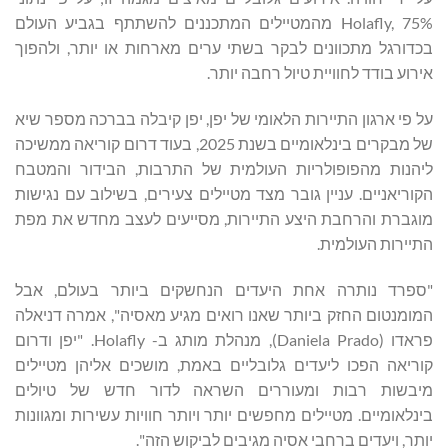
Holafly, 75% מהמטיילים המתכננים להשתתף בגביע העולם
בכדורגל מתכוונים לבקר בשתי ערים מארחות או יותר, ולהפוך
אירוע בודד לחוויית טיול רחבה יותר.
על פי ארגון התיירות הלאומי של יפן, יפן קיבלה בברכה מספר שיא
של מבקרים בינלאומיים בשנת 2025, בעוד דרום קוריאה ממשיכה
ליהנות מהפופולריות העולמית של התרבות, הבידור והמטבח
הקוריאניים. עניין גובר מצד מטיילים צעירים, בשילוב עם נגישות
מוגברת והרחבת היצע התיירות, מסייעים לעצב מחדש את מפת
התיירות העולמית.
"ספרד נותרה אחת היעדים הנחשקים ביותר בעולם, אבל
המומנטום החזק ביותר שאנו רואים מגיע מאסיה", אמרה דניאלה
פראדו (Daniela Prado), מנהלת מותג ב- Holafly. "יפן ודרום
קוריאה הפכו ליעדים גלובליים באמת, מושכים אליהן מטיילים
מיבשות רבות ומעוררים השראה לדור חדש של טיולים
בינלאומיים. מטיילים מחפשים יותר ויותר חוויות עשירות ומגוונות
יותר, ויעדים ברחבי אסיה מגיבים לביקוש הזה".