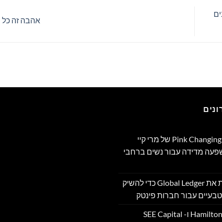
ים
אהבה זה כל 
נים
תוכנית Pink Changing Lives®‎ של מרי קיי
שפעה מדידה עבור נשים ברחבי
OpenFX רוכשת את Global Ledger כדי להשיק
בעיים עבור חברות פינטק
Hamilton Reserve Bank ו- SEE Capital