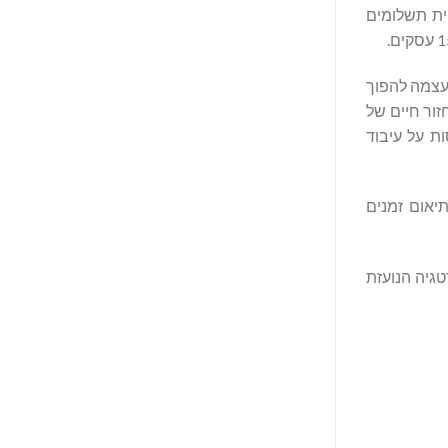
 היה גורם מרכזי במיזוג שלה עם Payroc, וליצירת ספקית תשלומים
 משקיעי הון פרטיים, היא המפתח כאשר IXOPAY ממצבת את עצמה להפוך
זור חיים של
ת על עיבוד
זציה ותיאום זמנים
סטרטגיה הנועזת