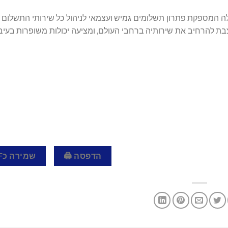
 תשלומים מובילה המספקת פתרון תשלומים גמיש ועצמאי לניהול כל שירותי התשלו
מיזוג האחרון שלה עם TokenEX, חברת IXOPAY ממוצבת להרחיב את שירותיה ברחבי העולם, ומציעה יכולות משופר
הדפסה 🖨
שמירה כPDF 📄