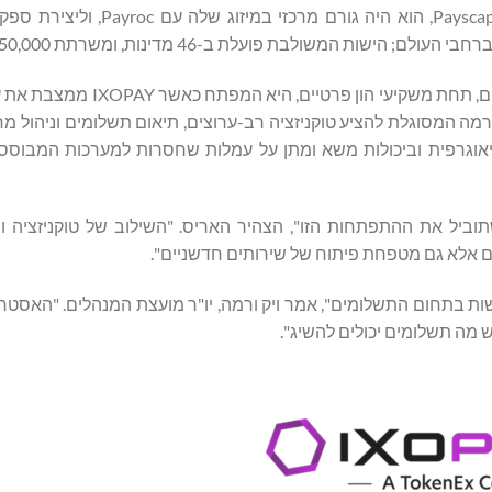
1.5 מיליון משתמשים חדשים מדי חודש. לפני Dwolla, כנשיא Payscape, הוא
המומחיות שלו במיזוגים, רכישות והובלת חברות לאקזיטים מוצלחים, תחת
ה המסוגלת להציע טוקניזציה רב-ערוצים, תיאום תשלומים וניהול מח
גיאוגרפית וביכולות משא ומתן על עמלות שחסרות למערכות המבוססו
תשלומים מתקדמת במהירות, ו-IXOPAY היא זו שתוביל את ההתפתחות הזו", הצהיר האריס. "השילוב של טוקני
 אלא גם מטפחת פיתוח של שירותים חדשניים".
 לקבוע אמות מידה חדשות בתחום התשלומים", אמר ויק ורמה, יו"ר מועצת המנהלים. "הא
 מה תשלומים יכולים להשיג".