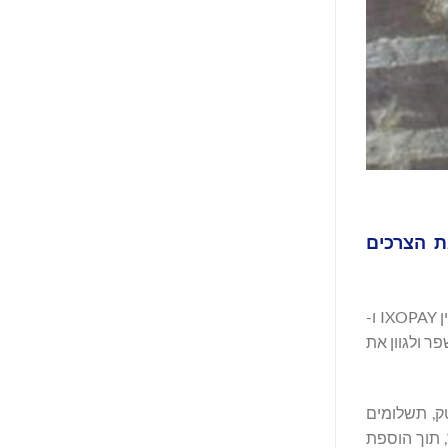
תת את הצרכים
IXOPAY הודיעה היום על מינויו של וותיק התעשייה בריידי האריס למנכ"ל החדש שלה. המינוי שלו מיישר קו עם המיזוג שבוצע לאחרונה בין IXOPAY ו-
ר ולגוון את
 ומנהיגות ניהולית בפינטק, תשלומים
ומים השנתיים מ-10 מיליארד דולר ל-70 מיליארד דולר, תוך הוספת