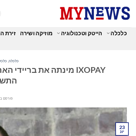
Ski
t
conten
כלכלה
הייטק וטכנולוגיה
מוזיקה ושירה
זירת ה
כלכלה
,
כלכל
IXOPAY מינתה את בריידי
התשל
פורסם ב
23
יונ