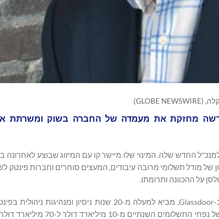
GLOBE NEW)
ן IXOPAY ו-TokenEx, מנהיגות חדשה מחזקת את מעמדה של החברה בשוק ומשר
כיוון של מודל תשלומי מרובה עיבודים, המעצים סוחרים וחברות פינטק לשפ
ן על ההכוונה ותרומתו.
האריס, שדורג בין שלושת המנכ"לים המובילים ברחבי המדינה ב-Glassdoor, מביא למעלה מ-20 שנות ניסיון
ותוכנה כשירות. כמנכ"ל Dwolla, הוא פיקח על הצמיחה המהירה של נפחי התשל