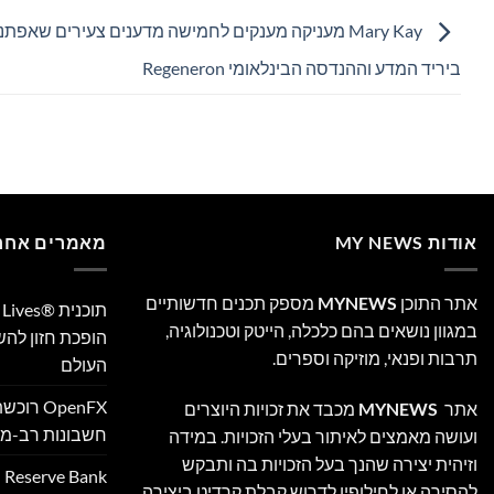
Mary Kay מעניקה מענקים לחמישה מדענים צעירים שאפתנ
ביריד המדע וההנדסה הבינלאומי Regeneron
אודות MY NEWS
מאמרים אחרו
אתר התוכן
MYNEWS
מספק תכנים חדשותיים
במגוון נושאים בהם כלכלה, הייטק וטכנולוגיה,
הופכת חזון לה
תרבות ופנאי, מוזיקה וספרים.
העולם
אתר
MYNEWS
מכבד את זכויות היוצרים
חשבונות רב-מט
ועושה מאמצים לאיתור בעלי הזכויות. במידה
וזיהית יצירה שהנך בעל הזכויות בה ותבקש
להסירה או לחילופין לדרוש קבלת קרדיט ביצירה