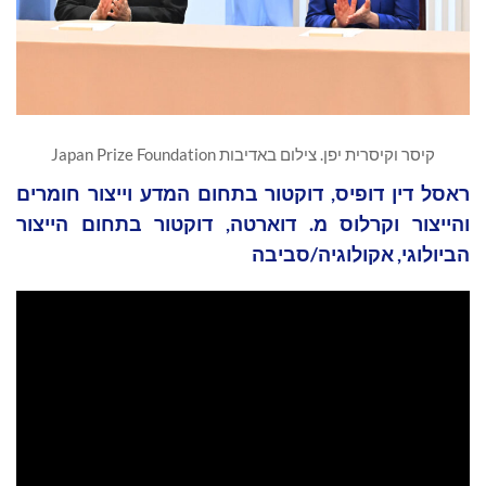
קיסר וקיסרית יפן. צילום באדיבות Japan Prize Foundation
ראסל דין דופיס, דוקטור בתחום המדע וייצור חומרים
והייצור וקרלוס מ. דוארטה, דוקטור בתחום הייצור
הביולוגי, אקולוגיה/סביבה