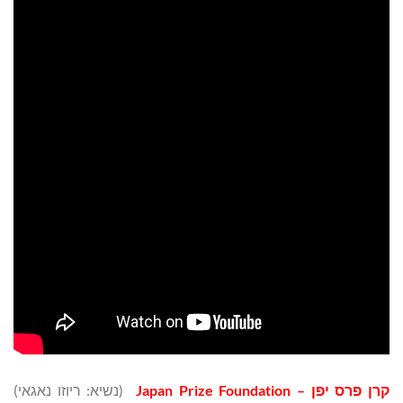
קרן פרס יפן
–
Japan Prize Foundation
(נשיא: ריוזו נאגאי)