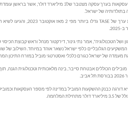
בשנת 2025 נסגרו 150 עסקאות בערך עסקה מצטבר של3 מיליארד דולר, אש
ושל הטכנולוגיה", אמר נתי גינור, דירקטור מנהל וראש קבוצת הכיסוי 
 של המשקיעים הגלובליים כלפי ישראל נשאר אוהד במיוחד. השילוב של שווק
ת מעמדה של ישראל כגורם כלכלי ואסטרטגי מוביל במזרח התיכון המ
ובילים הכוללים אבטחת סייבר, בינה מלאכותית וטכנולוגית הגנה, תוך
Jeffer ממשיכה לעמוד במחויבותה כלפי ישראל, ובשנת 2025 היא דורגה כבנק ההשקעות המוביל במדינה לפי מספר העסקאו