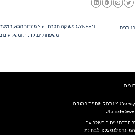
CYNREN משיקה חברת ייעוץ מהדור הבא, המ
ים הניתנים
משפחתיים, קרנות ומשקיעים מ
נים
Corpay Cross-Border מונתה לשותפת המט"ח
מה על הסכם שיתוף פעולה עם
מיינדפולנס גלפו לבחינת