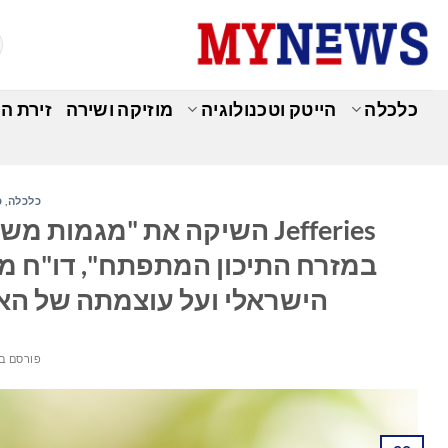
Ski
t
conten
כלכלה
הייטק וטכנולוגיה
מוזיקה ושירה
זירת ה
כלכלה
,
כ
Jefferies השיקה את "מגמו
במזרח התיכון המתפתח", דו"ח מק
הישראלי ועל עוצמתה של הא
פורסם ב