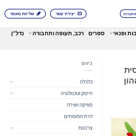
יצירת קשר
שליחת מאמר
חברות
בות ופנאי
ספרים
רכב, תעופה ותחבורה
נדל"ן
ניווט
סית
הון
כלכלה
הייטק וטכנולוגיה
מוזיקה ושירה
זירת המומחים
צרכנות