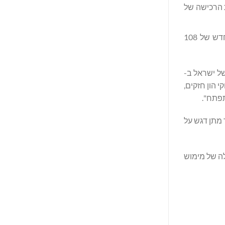
ר בראשן עומדת הרכישה של
אחזקות זרות בניירות ערך של TASE גדלו ביותר מפי 2 מאז אוקטובר 2023, והגיעו לשיא חדש של 108
של ישראל ב-
י הון חזקים,
תפתח".
 מתן דגש על
ת וכמובילה של מימוש