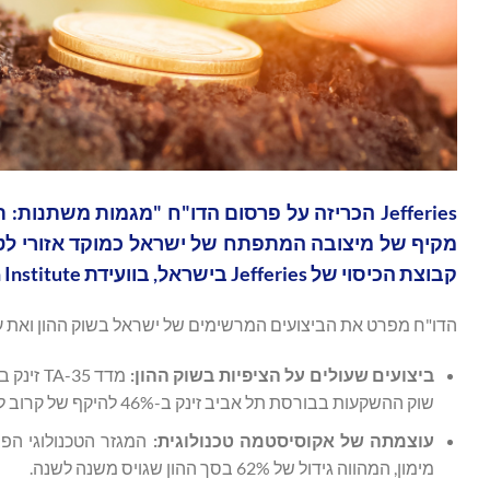
‏Jefferies הכריזה על פרסום הדו"ח "מגמות משת
מקיף של מיצובה המתפתח של ישראל כמוקד אזורי לטכנול
קבוצת הכיסוי של Jefferies בישראל, בוועידת Milken Institute הגלובלית שבברלי הילס.
הדו"ח מפרט את הביצועים המרשימים של ישראל בשוק ההון ואת 
ביצועים
שעולים
על
הציפיות
בשוק
ההון
:
שוק ההשקעות בבורסת תל אביב זינק ב-46% להיקף של קרוב ל-628 מיליארד דולר.
עוצמתה
של
אקוסיסטמה
טכנולוגית
:
מימון, המהווה גידול של 62% בסך ההון שגויס משנה לשנה.