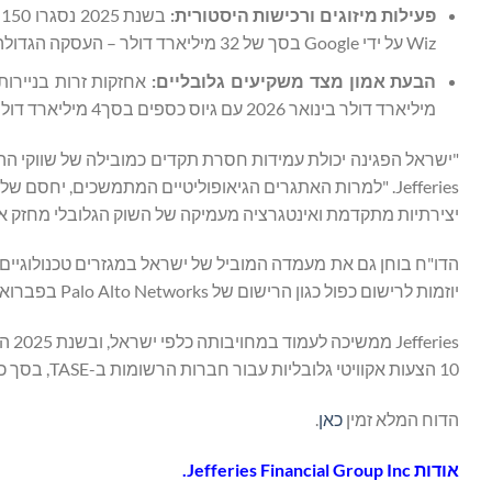
פעילות מיזוגים ורכישות היסטורית
:
Wiz על ידי Google בסך של 32 מיליארד דולר – העסקה הגדולה בתולדותיה של ישראל.
הבעת
אמון
מצד
משקיעים
גלובליים
:
מיליארד דולר בינואר 2026 עם גיוס כספים בסך4 מיליארד דולר ב-2025.
"ישראל הפגינה יכולת עמידות חסרת תקדים כמובילה של שווקי ההון 
Jefferies. "למרות האתגרים הגיאופוליטיים המתמשכים, יחסם
יצירתיות מתקדמת ואינטגרציה מעמיקה של השוק הגלובלי מחזק א
הדו"ח בוחן גם את מעמדה המוביל של ישראל במגזרים טכנולוגיים מ
יוזמות לרישום כפול כגון הרישום של Palo Alto Networks בפברואר 2026 בבורסת תל אביב.
ies
10 הצעות אקוויטי גלובליות עבור חברות הרשומות ב-TASE, בסך כולל של 3.5 מיליארד דולר מתחילת המלחמה.
הדוח המלא זמין
כאן
.
אודות
Jefferies Financial Group Inc
.