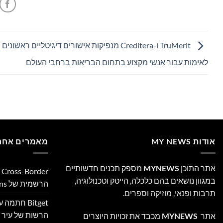
TruMerit ו-Creditera מנפיקות אישורים דיגיטליים ראשונ
לאימות עבור אנשי מקצוע בתחום הבריאות ברחבי העולם
אודות MY NEWS
מאמרים אחרו
אתר התוכן
MYNEWS
מספק תכנים חדשותיים
במגוון נושאים בהם כלכלה, הייטק וטכנולוגיה,
הרשמית של Ultimate Sevens
תרבות ופנאי, מוזיקה וספרים.
Bitget חת
הרשות של עיר ה
אתר
MYNEWS
מכבד את זכויות היוצרים