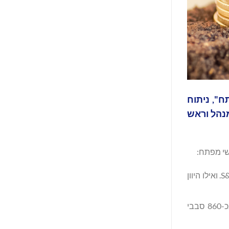
ח", ניתוח
מנהל וראש
שי מפתח:
מדד TA-35 זינק ב-52% בשנת 2025, תוך שהוא עובר משמעותית הישגי 16% של S&P 500. ואילו היוון
המגזר הטכנולוגי הפרטי בישראל רשם בשנת 2025 עלייה משוערת של9 מיליארד דולר בכ-860 סבבי