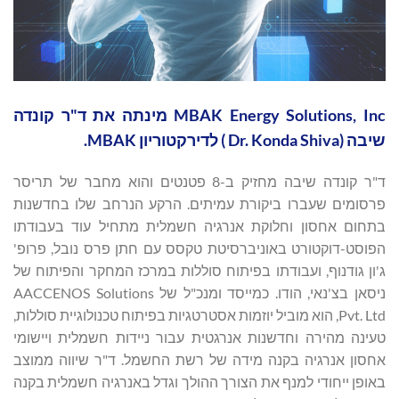
MBAK Energy Solutions, Inc מינתה את ד"ר קונדה
שיבה (Dr. Konda Shiva ) לדירקטוריון MBAK.
ד"ר קונדה שיבה מחזיק ב-8 פטנטים והוא מחבר של תריסר
פרסומים שעברו ביקורת עמיתים. הרקע הנרחב שלו בחדשנות
בתחום אחסון וחלוקת אנרגיה חשמלית מתחיל עוד בעבודתו
הפוסט-דוקטורט באוניברסיטת טקסס עם חתן פרס נובל, פרופ'
ג'ון גודנוף, ועבודתו בפיתוח סוללות במרכז המחקר והפיתוח של
ניסאן בצ'נאי, הודו. כמייסד ומנכ"ל של AACCENOS Solutions
Pvt. Ltd, הוא מוביל יוזמות אסטרטגיות בפיתוח טכנולוגיית סוללות,
טעינה מהירה וחדשנות אנרגטית עבור ניידות חשמלית ויישומי
אחסון אנרגיה בקנה מידה של רשת החשמל. ד"ר שיווה ממוצב
באופן ייחודי למנף את הצורך ההולך וגדל באנרגיה חשמלית בקנה