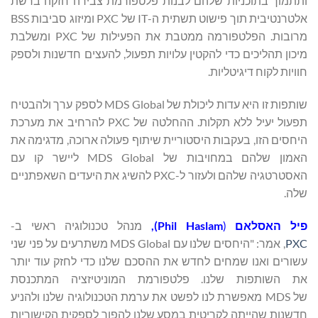
ותתמוך בתוכניות שלהם לבנות פלטפורמת צבירה חזקה ברשת
אלטרנטיבית תוך פישוט תשתית ה-IT של PXC ומיזוג סביבות BSS
מרובות. הפלטפורמה ממטבת את הפעילות של PXC ומשלבת
מיכון תהליכים כדי להקטין עלויות תפעול, להעצים חדשנות ולספק
חוויות לקוח דיגיטליות.
שותפות זו היא עדות ליכולת של MDS Global לספק ערך ולהבטיח
תפעול יעיל ללא תקלות. ההחלטה של ​​PXC להרחיב את מערכת
היחסים הזו, בעקבות היסטוריית שיתוף פעולה ארוכה, מדגימה את
האמון שלהם במחויבות של MDS Global ליישר קו עם
האסטרטגיה שלהם ולעזור ל-PXC להשיג את היעדים השאפתניים
שלה.
פיל האסלאם
(
Phil Haslam
),
מנהל טכנולוגיה ראשי ב-
PXC
, אמר: "היחסים שלנו עם MDS Global משתרעים על פני שני
עשורים ואנו שמחים לחדש את ההסכם שלנו כדי לחזק עוד יותר
את השותפות שלנו. פלטפורמת המוניטיזציה המתכנסת
של MDS מאפשרת לנו לפשט את ערמת הטכנולוגיה שלנו ולהניע
חדשנות שהייתה לקריטית במסע שלנו להפוך לספקית הקישוריות