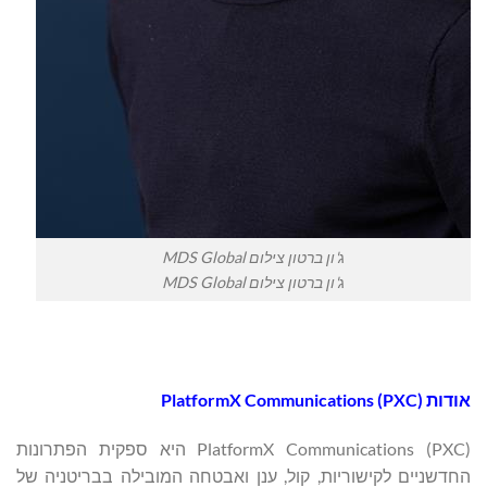
ג'ון ברטון צילום MDS Global
ג'ון ברטון צילום MDS Global
אודות PlatformX Communications (PXC)
PlatformX Communications (PXC) היא ספקית הפתרונות
החדשניים לקישוריות, קול, ענן ואבטחה המובילה בבריטניה של