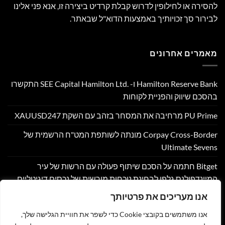
להסירה או לחילופין לדרוש קבלת קרדיט ביצירה זו, אנא פני אלינו
לבירור סך זכויותיך באמצעות הדוא"ל שבאתר.
מאמרים אחרונים
Hamilton Reserve Bank ו- SEE Capital Hamilton Ltd.‎ התקשרו
בהסכם שיווק והפניית לקוחות
PU Prime מרחיבה את המסחר בזהב עם השקת XAUUSD247
Corpay Cross-Border מונתה לשותפת המט"ח הרשמית של
Ultimate Sevens
Bitget חתמה על הסכם שיתוף פעולה עם הרשות של עיר
המיינדפולנס גלפו לבחינת נוכחות מורשית של נכסים דיגיטליים
בבהוטן
אנו מעריכים את פרטיותך
Nyxoah מדווחת על תוצאות פיננסיות ותפעוליות ברבעון השני
אנו משתמשים בקובצי Cookie כדי לשפר את חוויית הגלישה שלך,
ובמחצית הראשונה של 2026