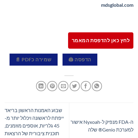
mdsglobal.com
לחץ כאן להדפסת המאמר
הדפסה 🖨
שמירה כPDF 📄
שבוע האמנות הראשון בריאד
ייפתח לראשונה ויכלול יותר מ-
ה-FDA מנפיק ל-Nyxoah אישור
45 גלריות, אוספים מוזמנים,
למערכת Genio® שלה
תוכנית ציבורית של הרצאות