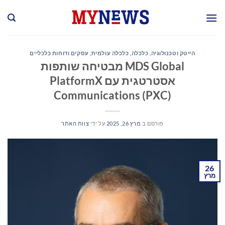
Ski
t
conten
הייטק וטכנולוגיה
,
כלכלה
,
כלכלה עולמית
,
עסקים ודוחות כלכליים
MDS Global מבטיחה שותפות
אסטרטגית עם PlatformX
Communications (PXC)
פורסם ב
מרץ 26, 2025
על ידי
צוות האתר
26
מרץ