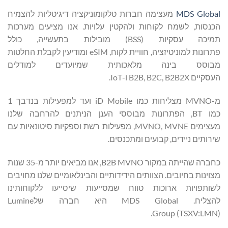
MDS Global
מעצימה חברות טלקומוניקציה דיגיטליות להצמיח
הכנסות, לשמח לקוחות ולהקטין עלויות. אנו מציעים מערכות
תמיכה עסקיות (BSS) מובילות בתעשייה, כולל
פתרונות למוניטיזציה, חוויית לקוח, eSIM ומודיעין לקבלת החלטות
מבוסס בינה מלאכותית שמיועדים למודלים
העסקיים B2B, B2C, B2B2X ו-IoT.
מ-MVNO מצליחות כמו iD Mobile ועד למפעילות בנדבך 1
כמו BT, הפתרונות מבוססי הענן הניתנים להרחבה שלנו
מעצימים MVNO, MVNE, מפעילות רשת וספקיות סיטונאיות עם
שירותים ניידים, קבועים ומתכנסים.
כחברה שהייתה במקור B2B MVNO, אנו מביאים יותר מ-35 שנות
מצוינות בחיובים. הצוותים הידידותיים והבינלאומיים שלנו מחויבים
לשותפויות ארוכות טווח שמסייעות שיסייעו ללקוחותינו
להצליח. MDS Global היא חברה שלLumine
Group (TSXV:LMN).