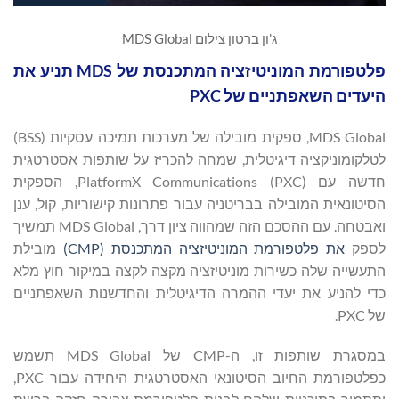
ג'ון ברטון צילום MDS Global
פלטפורמת המוניטיזציה המתכנסת של MDS תניע את
היעדים השאפתניים של PXC
MDS Global, ספקית מובילה של מערכות תמיכה עסקיות (BSS)
לטלקומוניקציה דיגיטלית, שמחה להכריז על שותפות אסטרטגית
חדשה עם PlatformX Communications (PXC), הספקית
הסיטונאית המובילה בבריטניה עבור פתרונות קישוריות, קול, ענן
ואבטחה. עם ההסכם הזה שמהווה ציון דרך, MDS Global תמשיך
לספק
את פלטפורמת
המוניטיזציה
המתכנסת (
CMP
)
מובילת
התעשייה שלה כשירות מוניטיזציה מקצה לקצה במיקור חוץ מלא
כדי להניע את יעדי ההמרה הדיגיטלית והחדשנות השאפתניים
של PXC.
במסגרת שותפות זו, ה-CMP של MDS Global תשמש
כפלטפורמת החיוב הסיטונאי האסטרטגית היחידה עבור PXC,