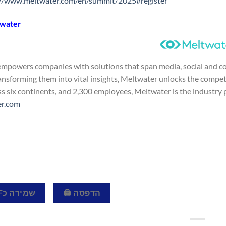
://www.meltwater.com/en/summit/2025#register
twater
mpowers companies with solutions that span media, social and cons
ansforming them into vital insights, Meltwater unlocks the compet
oss six continents, and 2,300 employees, Meltwater is the industry
er.com
הדפסה 🖨
שמירה כPDF 📄