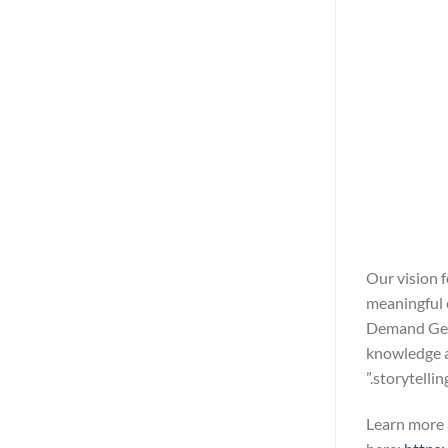
“Our vision
meaningful c
Demand Gener
knowledge a
storytellin
Learn more 