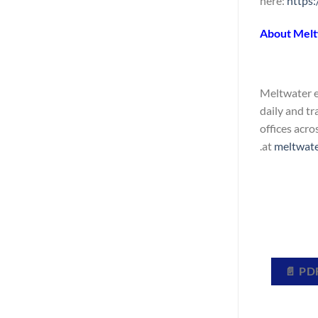
here:
https
About Mel
Meltwater e
daily and tr
offices acr
.
at
meltwat