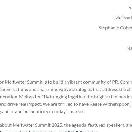
S
Melissa 
Stephanie Cohen
Na
 for Meltwater Summit is to build a vibrant community of PR, Com
onversations and share innovative strategies that address the cha
ation, Meltwater. “By bringing together the brightest minds in ou
nd drive real impact. We are thrilled to have Reese Witherspoon j
g and brand authenticity in today’s market.”
about Meltwater Summit 2025, the agenda, featured speakers, and