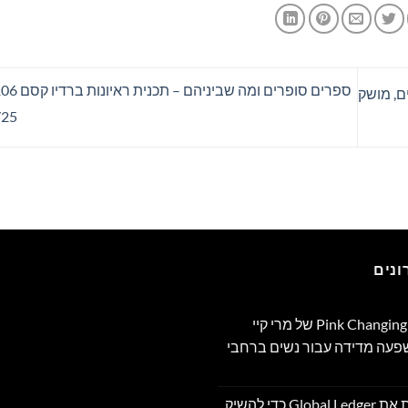
ארדי דולרים, מושק
/25
נים
תוכנית Pink Changing Lives®‎ של מרי קיי
שפעה מדידה עבור נשים ברחבי
OpenFX רוכשת את Global Ledger כדי להשיק