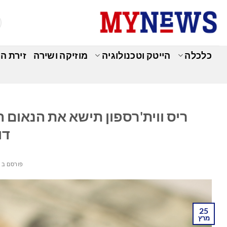
Ski
t
conten
כלכלה
הייטק וטכנולוגיה
מוזיקה ושירה
זירת ה
כ
דו
פורסם ב
מ
25
מרץ