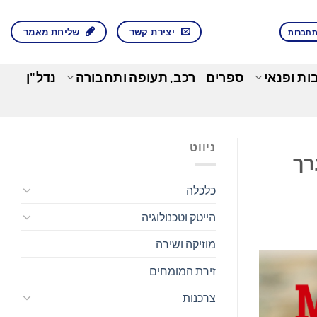
יצירת קשר
שליחת מאמר
חברות
בות ופנאי
ספרים
רכב, תעופה ותחבורה
נדל"ן
ניווט
Meltwater 2 עם מערך
כלכלה
הייטק וטכנולוגיה
מוזיקה ושירה
זירת המומחים
צרכנות