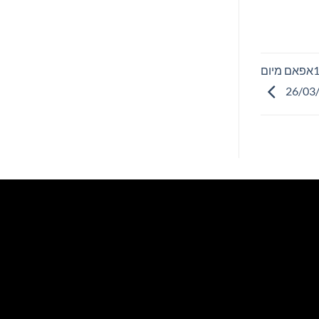
ספרים סופרים ומה שביניהם – תכנית ראיונות ברדיו קסם 106אפאם מיום
26/03