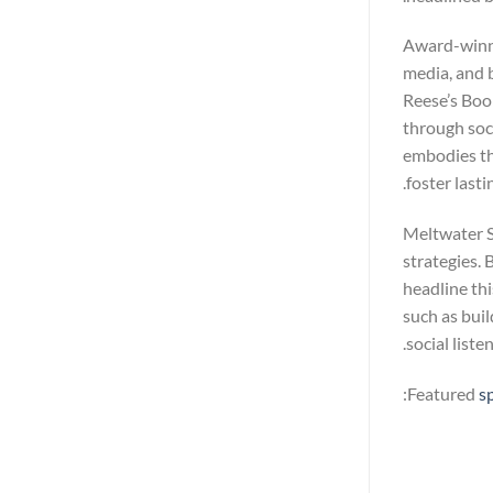
Award-winnin
media, and 
Reese’s Boo
through soc
embodies th
foster last
Meltwater S
strategies.
headline thi
such as bui
social list
Featured
s