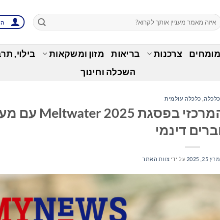
הת
מומחים
צרכנות
בריאות
מזון ומשקאות
בילוי, תר
השכלה וחינוך
לכלה
,
כלכלה עולמית
ריס ווית'רספון תישא את הנאום המרכזי בפסגת 025
ברים דינמי
רץ 25, 2025
על ידי
צוות האתר