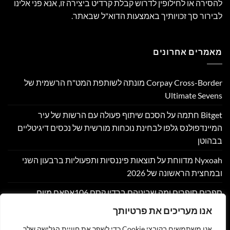
להסירה או לחילופין לדרוש קבלת קרדיט ביצירה זו, אנא פני אלינו
לבירור סך זכויותיך באמצעות הדוא"ל שבאתר.
מאמרים אחרונים
Corpay Cross-Border מונתה לשותפת המט"ח הרשמית של
Ultimate Sevens
Bitget חתמה על הסכם שיתוף פעולה עם הרשות של עיר
המיינדפולנס גלפו לבחינת נוכחות מורשית של נכסים דיגיטליים
בבהוטן
Nyxoah מדווחת על תוצאות פיננסיות ותפעוליות ברבעון השני
ובמחצית הראשונה של 2026
ספרים סופרים ומה שביניהם ברדיו קסם 106אפאם מיום
05/08/26
אנו מעריכים את פרטיותך
שוק אסימוני המניות מזנק ב-140% ב-2026 בהתאם למיפוי השוק
אנו משתמשים בקובצי Cookie כדי לשפר את חוויית הגלישה שלך,