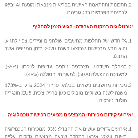
התכונות וההתאמה האישית בבריאות מנבאת ומונעת AI יביאו
לצמיחת הפרמיום בקטגוריה זו.
*
טכנולוגיה במקום העבודה
:
הגיע הזמן להחליף
גל חדש של החלפות מחשבים שולחניים וניידים צפוי להגיע,
והוא נובע מרכישות שבוצעו בשנת 2020 בזמן המגיפה אשר
התבלו.
במהלך השדרוג, הצרכנים נותנים עדיפות לזיכרון (55%),
למערכת ההפעלה (50%) ולמשך חיי הסוללה (49%).
מכירות מחשבים נישאים בבלאק פריידי 2024 גדלו ב-173%
משנה לשנה בשווקים מובילים כגון ברזיל, צ’כיה, EU5, הונגריה
הולנד וטורקיה.
*
אירועי קידום מכירות: המבצעים מניעים רכישות טכנולוגיה
אירועים גדולים עושים את ההבדל: 33% ממכירות הטכנולוגיה
בשנת 2024 אירעו במהלך שבעה מבצעים גדולים, עלייה