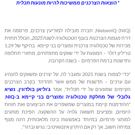
*הוצאות הצרכנים ממשיכות להיות מונעות תכלית
‏NielsenIQ (NIQ), חברה מובילה למודיעין צרכנים, פרסמה את
דו"ח
מגמות הצרכנות בענף הטכנולוגיה לשנת 2025
, הכולל תחזית
מכירות של טכנולוגיה צרכנית ומוצרים בני קיימא בהיקף של 1.29
טריליון דולר – המונעת על ידי שווקים מתפתחים, מחזורי תחלופה
וחדשנות ברמת הפרמיום – בשנה הקרובה.
"כדי לצמוח בשנת 2025 ומעבר לה, על יצרנים ומשווקים להנהיג
עם ערכים – חדשנות של ממש אשר תהדהד בקרב הצרכנים
הקיימים שמונעים על ידי תכלית", אמר
ג'וליאן בולדווין, נשיא
גלובלי של מחלקת טכנולוגיה ומוצרים בני קיימא ב-
NIQ
.
"ההזדמנות קיימת במוצרים שמשפרים את הביצועים ואת חוויות
היומיום, ומציעים תשואה גלויה על ההשקעה. הפיכת מותגים
למותגי פרמיום, במיוחד באמצעות בינה מלאכותית, הינה מנוף
צמיחה חשוב. אך רק אם היתרון אינטואיטיבי, נגיש וברור".