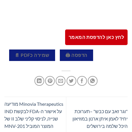
לחץ כאן להדפסת המאמר
הדפסה 🖨
שמירה כPDF 📄
Minovia Therapeutics מודיעה
"וגר זאב עם כבש" –תערוכת
על אישור ה-FDA לבקשת IND
יחיד לאמן איתן ארנון במוזיאון
שנייה, לניסוי קליני שלב II של
היכל שלמה בירושלים
המוצר המוביל MNV-201