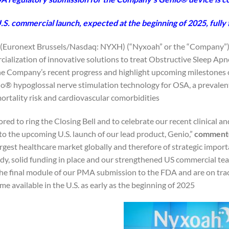
.S. commercial launch, expected at the beginning of 2025, fully 
(Euronext Brussels/Nasdaq: NYXH) (“Nyxoah” or the “Company”)
ialization of innovative solutions to treat Obstructive Sleep Apn
he Company’s recent progress and highlight upcoming milestones on 
io® hypoglossal nerve stimulation technology for OSA, a prevalent
ortality risk and cardiovascular comorbidities.
red to ring the Closing Bell and to celebrate our recent clinical 
to the upcoming U.S. launch of our lead product, Genio,”
commented
largest healthcare market globally and therefore of strategic import
, solid funding in place and our strengthened US commercial team
he final module of our PMA submission to the FDA and are on track
e available in the U.S. as early as the beginning of 2025.”