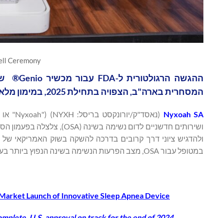
ell Ceremony
המסחרית בארה"ב, הצפויה בתחילת 2025, במימון מלא עם גיוס הון חדש של למעלה מ-85 מיליון אירו
Nyxoah SA
(נאסד"ק
במטופל עבור OSA, מצב הפרעות הנשימה בשינה הנפוץ ביותר בעולם שקשור לסכנת מוות מוגברת ותחלואה נלווית כולל מחלות לב וכלי דם.
. Market Launch of Innovative Sleep Apnea Device
plete, U.S. approval on track for the end of 2024