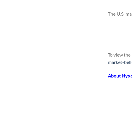
The U.S. ma
To view the 
market-bel
About Nyx