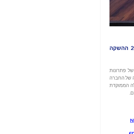
ההגשה הרגולטורית ל-FDA עבור מכשיר Genio® של החברה הושלמה, אישור בארה"ב בדרך עד לסוף 2024 ההשקה
סחור של פתרונות
כדי להכיר בהתקדמות האחרונה של החברה
ת גירוי העצבים ההיפוגלוסלי Genio® החדשנית שלה הממוקדת
N
FD