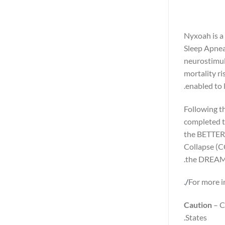
Nyxoah is a
Sleep Apnea
neurostimul
mortality ri
enabled to li
Following t
completed t
the BETTER 
Collapse (C
the DREAM I
.
For more i
Caution
– C
States.