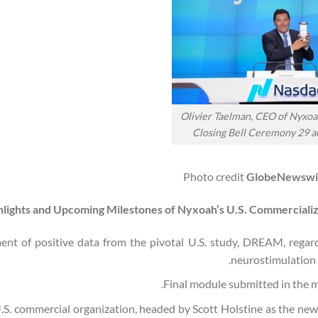
Olivier Taelman, CEO of Nyx
Closing Bell Ceremony 29 a
Photo credit
GlobeNewswi
lights and Upcoming Milestones of Nyxoah’s U.S. Commercializ
t of positive data from the pivotal U.S. study, DREAM, regar
neurostimulation 
Final module submitted in the m
U.S. commercial organization, headed by Scott Holstine as the new