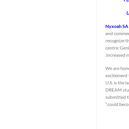
U
Nyxoah SA
and commerc
recognize t
centric Gen
increased m
“We are hono
excitement 
U.S. is the 
DREAM study
submitted t
could becom