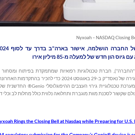
Nyxoah – NASDAQ Closing B
/יורונקסט בריסל: NYXH) ("Nyxoah" או "החברה"), חברת טכנולוגיות רפואיות שמתמקדת בפיתוח ומ
ושירותים חדשניים לדום נשימה בשינה (OSA), צלצלה בפעמון הסגירה של נאסד"ק ב-29 באוגוסט 2024 
ולהדגיש ציוני דרך קרובים בדרכה להשקה בשוק האמריקאי של מערכת טכנולוגיי
yxoah Rings the Closing Bell at Nasdaq while Preparing for U.S
A regulatory submission for the Company’s Genio® device is com