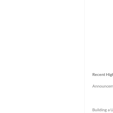
Recent High
Announcemen
Building a 