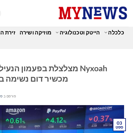
Ski
t
conten
כלכלה
הייטק וטכנולוגיה
מוזיקה ושירה
זירת ה
כ
Nyxoah מצלצלת בפעמון ה
מכשיר דום נשימה ב
פורסם ב
ספט
03
ספט