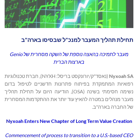
תחילת תהליך המעבר למנכ"ל שבסיסו בארה"ב
מעבר לתמיכה בהאצה נוספת של השקה מסחרית של
Genio
בארצות הברית
Nyxoah SA
(נאסד"ק/יורונקסט בריסל: NYXH), חברת טכנולוגיות
רפואיות המתמקדת בפיתוח פתרונות חדשניים לטיפול בדום
נשימה חסימתי בשינה (OSA), הודיעה היום על תחילת תהליך
מעבר מנהלים במטרה להאיץ עוד יותר את ההתקדמות המסחרית
של החברה בארה"ב.
Nyxoah Enters New Chapter of Long
Term Value Creation
Commencement of process to transition to a U.S.-based CEO