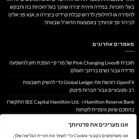
בעלי הזכויות. במידה וזיהית יצירה שהנך בעל הזכויות בה ותבקש
להסירה או לחילופין לדרוש קבלת קרדיט ביצירה זו, אנא פני אלינו
לבירור סך זכויותיך באמצעות הדוא"ל שבאתר.
מאמרים אחרונים
תוכנית Pink Changing Lives®‎ של מרי קיי הופכת חזון להשפעה
מדידה עבור נשים ברחבי העולם
OpenFX רוכשת את Global Ledger כדי להשיק חשבונות
רב-מטבעיים עבור חברות פינטק
Hamilton Reserve Bank ו- SEE Capital Hamilton Ltd.‎ התקשרו
בהסכם שיווק והפניית לקוחות
PU Prime מרחיבה את המסחר בזהב עם השקת XAUUSD247
אנו מעריכים את פרטיותך
Corpay Cross-Border מונתה לשותפת המט"ח הרשמית של
אנו משתמשים בקובצי Cookie כדי לשפר את חוויית הגלישה שלך,