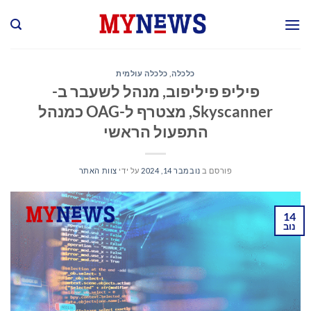
Ski
t
conten
כלכלה
,
כלכלה עולמית
פיליפ פיליפוב, מנהל לשעבר ב-
Skyscanner, מצטרף ל-OAG כמנהל
התפעול הראשי
פורסם ב
נובמבר 14, 2024
על ידי
צוות האתר
14
נוב