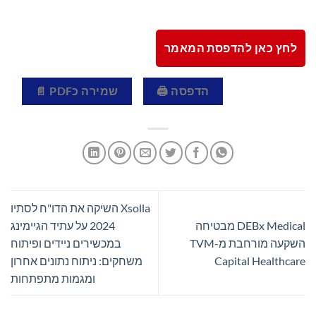
לחץ כאן להדפסת המאמר
הדפסה 🖨
שמירה כPDF 📄
Xsolla השיקה את הדו"ח לסתיו
DEBx Medical מבטיחה
2024 על עתיד הגיימינג
השקעה מורחבת מ-TVM
במכשירים ניידים ופיתוח
Capital Healthcare
משחקים: ניתוח נתונים אחרון
ומגמות מתפתחות