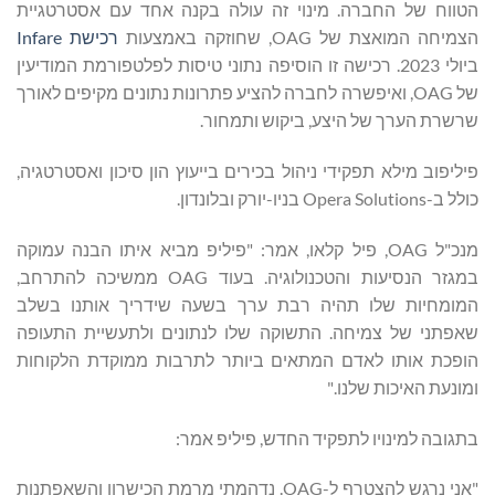
הטווח של החברה. מינוי זה עולה בקנה אחד עם אסטרטגיית
הצמיחה המואצת של OAG, שחוזקה באמצעות
רכישת Infare
ביולי 2023. רכישה זו הוסיפה נתוני טיסות לפלטפורמת המודיעין
של OAG, ואיפשרה לחברה להציע פתרונות נתונים מקיפים לאורך
שרשרת הערך של היצע, ביקוש ותמחור.
פיליפוב מילא תפקידי ניהול בכירים בייעוץ הון סיכון ואסטרטגיה,
כולל ב-Opera Solutions בניו-יורק ובלונדון.
מנכ"ל OAG, פיל קלאו, אמר: "פיליפ מביא איתו הבנה עמוקה
במגזר הנסיעות והטכנולוגיה. בעוד OAG ממשיכה להתרחב,
המומחיות שלו תהיה רבת ערך בשעה שידריך אותנו בשלב
שאפתני של צמיחה. התשוקה שלו לנתונים ולתעשיית התעופה
הופכת אותו לאדם המתאים ביותר לתרבות ממוקדת הלקוחות
ומונעת האיכות שלנו."
בתגובה למינויו לתפקיד החדש, פיליפ אמר:
"אני נרגש להצטרף ל-OAG. נדהמתי מרמת הכישרון והשאפתנות