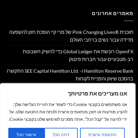
מאמרים אחרונים
תוכנית Pink Changing Lives®‎ של מרי קיי הופכת חזון להשפעה
מדידה עבור נשים ברחבי העולם
OpenFX רוכשת את Global Ledger כדי להשיק חשבונות
רב-מטבעיים עבור חברות פינטק
Hamilton Reserve Bank ו- SEE Capital Hamilton Ltd.‎ התקשרו
בהסכם שיווק והפניית לקוחות
PU Prime מרחיבה את המסחר בזהב עם השקת XAUUSD247
אנו מעריכים את פרטיותך
Corpay Cross-Border מונתה לשותפת המט"ח הרשמית של
אנו משתמשים בקובצי Cookie כדי לשפר את חוויית הגלישה שלך,
Ultimate Sevens
להציג מודעות או תוכן מותאמים אישית ולנתח את התנועה שלנו. על
ידי לחיצה על "קבל הכל", אתה מסכים לשימוש שלנו בקובצי Cookie.
צור קשר
הצהרת נגישות
מדיניות פרטיות
תקנון
שליחת מאמר לאתר
התאמה אישית
דחה הכל
אישור הכל