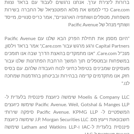
ברורות ליצירת ערך. אנחנו נרגשים לעבוד עם בראד וצוות
Care.com כדי לממש את מלוא הפוטנציאל של החברה בשירות
משפחות, מטפלים ושותפיה הארגוניים", אמר כריס סנווייס, מייסד
ושותף מנהל של Pacific Avenue
"היום מסמן את תחילת הפרק הבא שלנו עם Pacific Avenue
Capital Partners ורגע מרגש עבור Care.com," אמר בראד וילסון,
מנכ"ל Care.com. "אנו מתמקדים בהאצת הדרך שבה אנו תומכים
במשפחות ובמטפלים תוך המשך הרחבת הפתרונות שלנו עבור
מעסיקים שמבינים בטיפול כחיוני לכוח העבודה שלהם. עם בסיס
חזק, אנו מתקדמים קדימה בבהירות ובביטחון בהזדמנות שמחכה
לנו."
Moelis & Company LLC שימשה כיועצת פיננסית בלעדית ל-
Pacific Avenue. Weil, Gotshal & Manges LLP שימשו כיועצים
המשפטיים ל- Pacific Avenue. KPMG LLP סיפקה שירותי
חשבונאות וייעוץ מס. J.P. Morgan Securities LLC שימשה כיועצת
פיננסית בלעדית ל-IAC ו-Latham and Watkins LLP שימשה