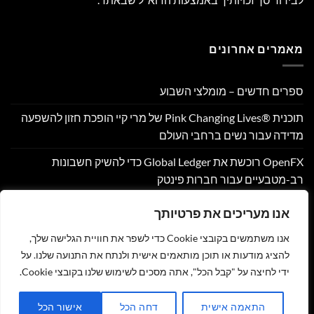
מאמרים אחרונים
ספרים חדשים – מומלצי השבוע
תוכנית Pink Changing Lives®‎ של מרי קיי הופכת חזון להשפעה
מדידה עבור נשים ברחבי העולם
OpenFX רוכשת את Global Ledger כדי להשיק חשבונות
רב-מטבעיים עבור חברות פינטק
Hamilton Reserve Bank ו- SEE Capital Hamilton Ltd.‎ התקשרו
אנו מעריכים את פרטיותך
בהסכם שיווק והפניית לקוחות
אנו משתמשים בקובצי Cookie כדי לשפר את חוויית הגלישה שלך,
PU Prime מרחיבה את המסחר בזהב עם השקת XAUUSD247
להציג מודעות או תוכן מותאמים אישית ולנתח את התנועה שלנו. על
ידי לחיצה על "קבל הכל", אתה מסכים לשימוש שלנו בקובצי Cookie.
צור קשר
הצהרת נגישות
מדיניות פרטיות
תקנון
שליחת מאמר לאתר
התאמה אישית
דחה הכל
אישור הכל