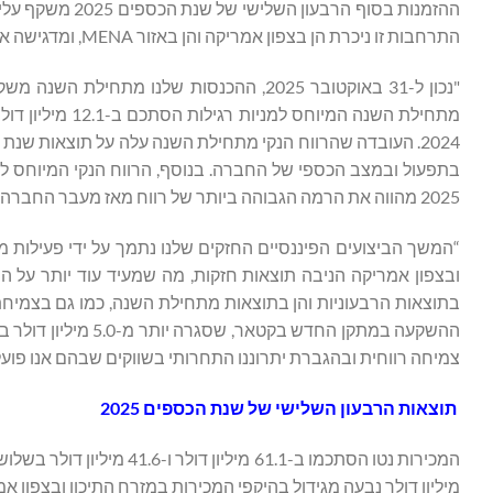
התרחבות זו ניכרת הן בצפון אמריקה והן באזור MENA, ומדגישה את החוזק המתמשך של הביקוש לפתרונות שלנו".
2025 מהווה את הרמה הגבוהה ביותר של רווח מאז מעבר החברה מ-MFRI ל-Perma-Pipe בשנת 2017", המשיך סאלח סאגר.
“המשך הביצועים הפיננסיים החזקים שלנו נתמך על ידי פעילות מ
ובצפון אמריקה הניבה תוצאות חזקות, מה שמעיד עוד יותר על
בתוצאות הרבעוניות והן בתוצאות מתחילת השנה, כמו גם בצמיחת 
ההשקעה במתקן החדש
צמיחה רווחית ובהגברת יתרוננו התחרותי בשווקים שבהם אנו פוע
תוצאות הרבעון השלישי של שנת הכספים 2025
מיליון דולר נבעה מגידול בהיקפי המכירות במזרח התיכון ובצפון אמ