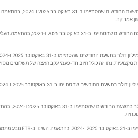
המכירות נטו הסתכמו ב-155.8 מיליון דולר ו-113.4 מיליון דולר בת
כר ובהוצאות מקצועיות. נתון זה כולל חיוב חד-פעמי עקב האצה של תשלומים מס
ההוצאות נטו על ריבית הסתכמו ב-1.3 מיליון דו
ה-ETR של החברה עמד על 29% ו-28% בתשעת החודשים שהסתיימו ב-