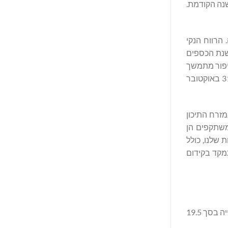
ן השלישי של השנה הקודמת.
 משקפות בקירוב את ההכנסות שדווחו עבור שנת הכספים 2024 במלואה. הרווח הנקי
 מיליון דולר, או 34.4%, בהשוואה לכ-9.0 מיליון דולר בשנת הכספים
פים המלאה 2024 כאשר נותר עוד רבעון אחד ב-2025 משקפת שיפור מתמשך
בתפעול ובמצב הכספי של החברה. בנוסף, הרווח הנקי המיוחס למניות רגילות עבור שלושת החודשים ותשעת החודשים שהסתיימו ב-31 באוקטובר
מזרח התיכון
משתקפים הן
 שלנו, כולל
ים להתמקד בקידום
המכירות נטו הסתכמו ב-61.1 מיליון דולר ו-41.6 מיליון דולר בשלושת החודשים שהסתיימו ב-31 באוקטובר 2025 ו-2024, בהתאמה. העלייה בסך 19.5