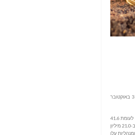
חברת‏Perma-Pipe International Holdings, Inc.‎ ‏ (נאסד"ק: PPIH) הודיעה היום על תוצאותיה הכספיות לרבעון השלישי שהסתיים ב-31 באוקטובר
"בשלושת החודשים שהסתיימו ב-31 באוקטובר 2025 הסתכמו המכירות נטו ב-61.1 מיליון דולר, עלייה של 19.5 מיליון דולר, או 46.9%, לעומת 41.6
מיליון דולר ברבעון המקביל אשתקד. הצמיחה הונעה מגידול בהיקפי המכירות הן במזרח התיכון והן בצפון אמריקה. הרווח הגולמי הסתכם ב-21.0 מיליון
יות ומנהליות עלו