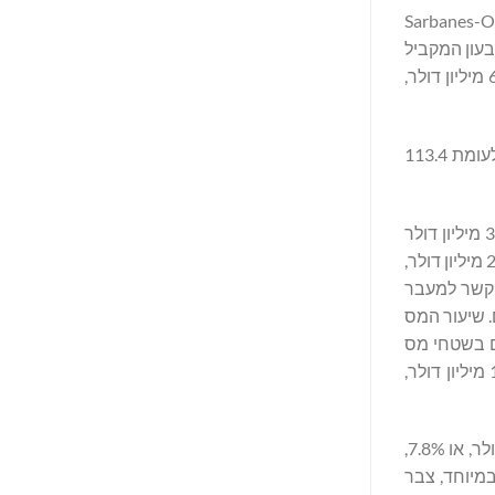
דולר, בעיקר עקב עלייה בשכר ובהוצאות מקצועיות, כולל כ-0.5 מיליון דולר הקשורים לתאימות ל-Sarbanes-Oxley
מדווחת קטנה לדיווח מואץ. שיעור המס האפקטיבי של החברה ("ETR") עמד על 27%, לעומת 32% ברבעון המקביל
אשתקד, נתון המשקף את השפעת תמהיל המוצרים בשטחי מס שונים. "כתוצאה מכך, הרווח הנקי המיוחס למניות רגילות הסתכם ב-6.3 מיליון דולר,
"בתשעת החודשים שהסתיימו ב-31 באוקטובר 2025 הסתכמו המכירות נטו ב-155.8 מיליון דולר, עלייה של 42.4 מיליון דולר, או 37.4%, לעומת 113.4
העלייה נבעה בעיקר מגידול בהיקפי המכירות הן במזרח התיכון והן בצפון אמריקה. הרווח הגולמי הסתכם ב-52.2 מיליון דולר, לעומת 38.1 מיליון דולר
בתקופה המקבילה אשתקד, נתון המשקף רמות פעילות גבוהות יותר במהלך השנה הנוכחית. ההוצאות הכלליות והמנהליות הסתכמו ב-26.1 מיליון דולר,
עלייה בשכר ובהוצאות מקצועיות, כולל כ-1.0 מיליון דולר הקשורים לתאימות ל-Sarbanes-Oxley 404 בהקשר למעבר
ל המנכ"ל הקודם. שיעור המס
מוצרים בשטחי מס
שונים, וכן ממגבלה מס הקשורה לחיוב החד-פעמי הקשור לעזיבתו של המנכ"ל הקודם. “הרווח הנקי המיוחס למניות רגילות עלה ל-12.1 מיליון דולר,
הנשיא והמנכ"ל סאלח סאגר הוסיף: "נכון ל-31 באוקטובר 2025, צבר ההזמנות שלנו הסתכם ב-148.9 מיליון דולר, עלייה של 10.8 מיליון דולר, או 7.8%,
מעותית; במיוחד, צבר