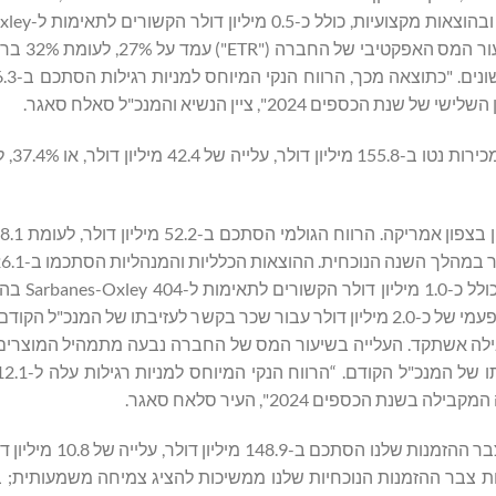
ל-8.3 מיליון דולר לעומת 7.3 מיליון 
404 בהקשר למעבר שלנו מחברה 
עלייה מ-19.5 מיליון דולר, עקב 
שלנו מחברה מדווחת קטנה לדיווח מואץ. נתון זה כולל גם חיוב חד-פעמי של כ-2.0 מיליון דולר עבור שכר בקשר לעזיבתו ש
מד על 29%, לעומת 28% בתקופה המקבילה אשתקד. העלייה בשיעור המס של החברה נבעה מתמהיל ה
 ל-138.1 מיליון דולר שדווחו נכון ל-31 בינואר 2025. רמות צבר ההזמנות הנוכחיות שלנו ממשיכות להציג צמיחה מש