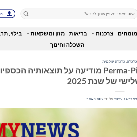
הת
מומחים
צרכנות
בריאות
מזון ומשקאות
בילוי, תר
השכלה וחינוך
לכלה
,
כלכלה עולמית
Perma-Pipe International Holdings, Inc.‎ מודיעה על תוצאותיה הכספ
שי של שנת 2025
בר 14, 2025
על ידי
צוות האתר