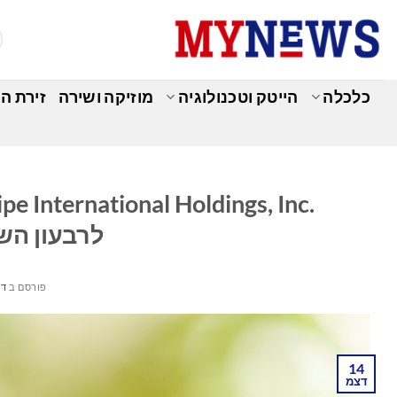
Ski
t
conten
כלכלה
הייטק וטכנולוגיה
מוזיקה ושירה
זירת ה
כ
לרבעון השלי
פורסם ב
דצמ
14
דצמ