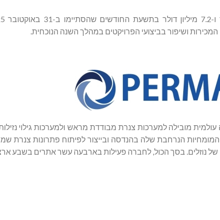
Perma-Pipe  ("החברה") היא חברה עולמית מובילה למערכות צנרת מבודדת מראש ולמערכות גילוי נז
 את המומחיות הנרחבת שלה בהנדסה ובייצור לפיתוח פתרונות צנרת ש
 של נוזלים. בסך הכול, לחברה פעילות בארבעה עשר אתרים בשבע ארצ