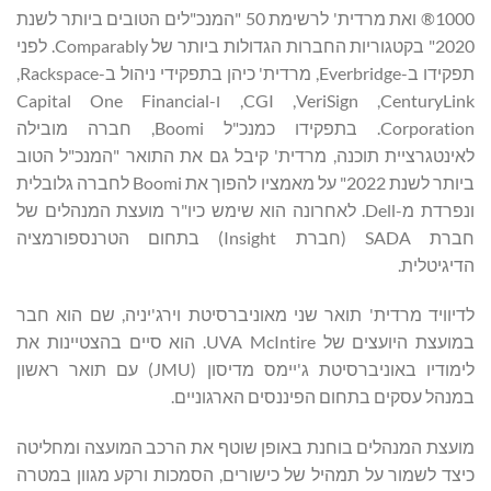
1000® ואת מרדית' לרשימת 50 "המנכ"לים הטובים ביותר לשנת
2020" בקטגוריות החברות הגדולות ביותר של Comparably. לפני
תפקידו ב-Everbridge, מרדית' כיהן בתפקידי ניהול ב-Rackspace,
‏CenturyLink, ‏VeriSign, ‏CGI, ו-Capital One Financial
Corporation. בתפקידו כמנכ"ל Boomi, חברה מובילה
לאינטגרציית תוכנה, מרדית' קיבל גם את התואר "המנכ"ל הטוב
ביותר לשנת 2022" על מאמציו להפוך את Boomi לחברה גלובלית
ונפרדת מ-Dell. לאחרונה הוא שימש כיו"ר מועצת המנהלים של
חברת SADA (חברת Insight) בתחום הטרנספורמציה
הדיגיטלית.
לדיוויד מרדית' תואר שני מאוניברסיטת וירג'יניה, שם הוא חבר
במועצת היועצים של UVA McIntire. הוא סיים בהצטיינות את
לימודיו באוניברסיטת ג'יימס מדיסון (JMU) עם תואר ראשון
במנהל עסקים בתחום הפיננסים הארגוניים.
מועצת המנהלים בוחנת באופן שוטף את הרכב המועצה ומחליטה
כיצד לשמור על תמהיל של כישורים, הסמכות ורקע מגוון במטרה