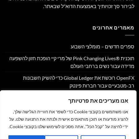
לבירור סך זכויותיך באמצעות הדוא"ל שבאתר.
מאמרים אחרונים
ספרים חדשים – מומלצי השבוע
תוכנית Pink Changing Lives®‎ של מרי קיי הופכת חזון להשפעה
מדידה עבור נשים ברחבי העולם
OpenFX רוכשת את Global Ledger כדי להשיק חשבונות
רב-מטבעיים עבור חברות פינטק
Hamilton Reserve Bank ו- SEE Capital Hamilton Ltd.‎ התקשרו
אנו מעריכים את פרטיותך
בהסכם שיווק והפניית לקוחות
אנו משתמשים בקובצי Cookie כדי לשפר את חוויית הגלישה שלך,
PU Prime מרחיבה את המסחר בזהב עם השקת XAUUSD247
להציג מודעות או תוכן מותאמים אישית ולנתח את התנועה שלנו. על
ידי לחיצה על "קבל הכל", אתה מסכים לשימוש שלנו בקובצי Cookie.
צור קשר
הצהרת נגישות
מדיניות פרטיות
תקנון
שליחת מאמר לאתר