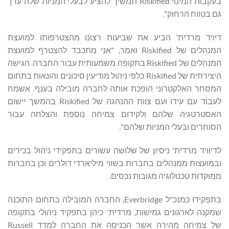
בעקבות המינוי Riskified תמשיך להציע לבעלי המניות שלה ערך
גם בטווח הרחוק".
דיויד מרדית' הביע את שביעות רצונו מהצטרפותו למועצת
המנהלים של Riskified ואמר, "אני מתכבד להצטרף למועצת
המנהלים של Riskified בתקופה משמעותית עבור החברה. הגישה
היצירתית של Riskified כלפי ניהול מודיעין סיכונים והונאות בתחום
המסחר האלקטרוני הופכת אותה לחברה מובילה בענף. אשמח
לעבוד עם עידו ועם צוות ההנהגה של Riskified בהמשך יישום
האסטרטגיה שלהם ולקידום צמיחה נוספת והצלחה עבור
הסוחרים ובעלי המניות שלהם".
לדיוויד מרדית' ניסיון של שלושה עשורים בתפקידי ניהול בכירים
ובמועצות ממנהלים בחברות בשווי מיליארדי דולרים וכן בחברות
ממוקדות טכנולוגיה מגובות נכסים.
בתפקידו כמנכ"ל Everbridge, החברה המובילה בתחום התוכנה
שמקנה לארגונים גמישות, מרדית' כיהן בתפקיד ניהולי בתקופה
של צמיחה מהירה אשר הכניסה את החברה למדד Russell