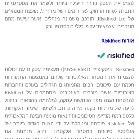
להניע את העסק בדרך היעילה ביותר ולשמר את אסטרטגיית
החברה לטווח הרחוק. לאחר מינויו של מרדית', מועצת המנהלים
של Riskified Ltd. תורכב משמונה מנהלים, אשר שישה מהם
מוגדרים "עצמאים" על פי כללי בורסת ניו יורק.
אודות
Riskified
Riskified ריסקיפייד ‏NYSE:RSKD)) מעצימה עסקים עם יכולות
להצמיח את המסחר האלקטרוני שלהם באמצעות התמודדות
חכמה עם סיכונים. רבים מהמותגים הגדולים בעולם והחברות
הציבוריות אשר מוכרים באינטרנט מסתמכים על Riskified
להבטחת הגנה מפני הכחשות עסקה, למלחמה בהונאות ובניצול
לרעה של מדיניות בקנה מידה נרחב, ולשיפור שימור הלקוחות.
פלטפורמת מודיעין הסיכונים וההונאות מונעת הבינה המלאכותית
של Riskified פותחה ומנוהלת על ידי הצוות הגדול ביותר של
אנליסטי סיכונים במסחר אלקטרוני, והיא מנתחת את
האינדיבידואל מאחורי כל אינטראקציה לקבלת החלטות בזמן אמת