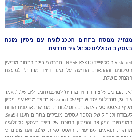
מנהיג מנוסה בתחום הטכנולוגיה עם ניסיון מוכח
בעסקים הכוללים טכנולוגיה מדרגית
Riskified ריסקיפייד (NYSE:RSKD), חברה מובילה בתחום מודיעין
הסיכונים וההונאות, הודיעה על מינוי דיויד מרדית' למועצת
המנהלים שלה.
"אנו מברכים על צירוף דיויד מרדית' למועצת המנהלים שלנו", אמר
עידו גל, מנכ"ל ומייסד שותף של Riskified. "דיויד מביא עמו ניסיון
מקיף באסטרטגיה ארגונית, גיוס לקוחות ומנהיגות ארגונית הודות
לעבודה ולניהול של מספר עסקים מובילים בתחום הענן ו-SaaS.
המומחיות המקיפה והניסיון המוכח של דיויד בעסקי טכנולוגיה
מדרגית תואמים לעדיפויות האסטרטגיות שלנו, ואנו צופים כי