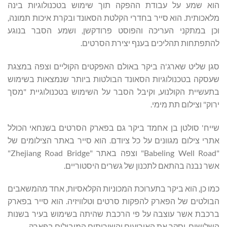
הוא שמע על עבודת ההפקה תוך שימוש בטכנולוגיות בינה
מלאכותית. הוא סייר בחדרי הקלטת הסאונד ובקרת איכות תמונה,
וכן במתקני העריכה והפוסט פרודקשן, ושמע הסבר בנוגע
להתפתחות תהליכים בענף יצירת הסרטים.
סגן שליט שארג'ה ביקר באולם האפקטים הקוליים וצפה במצגת
שעסקה בטכנולוגיות הסאונד הבולטות ביותר שנמצאות בשימוש
בתעשיית הקולנוע, וקיבל הסבר על השימוש בטכנולוגיית "מסך
ירוק" וצילום תת מימי.
שייח' סולטן בן אחמד ביקר גם בפארק הסרטים בשנחאי הכולל
אתרי צילום מגוונים על כל ציודם. הוא סייר באתר הצילומים של
"Babeling Well Road" וצפה באתר "Zhejiang Road Bridge"
אשר נבנה בהתאם לתכנון של גשרים היסטוריים.
כמו כן, הוא ביקר בתערוכת המכוניות הקלאסיות, אחד מהמשאבים
הבולטים של הפארק להפקות סרטים וטלוויזיה. הוא סייר בפארק
ברכבת אשר עוצבה על פי הרכבת שהיתה בשימוש בעיר בשנות
השלושים, וסקר את האירועים והשירותים המובילים בפארק.