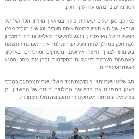
הטורנירים בהם המועדון לוקח חלק.
כמו כן, סגן שליט שארג'ה ביקר במוזיאון מועדון הכדורגל של
שנחאי, שם הוא האזין למצגת אותה העביר וונג שווי, מנכ"ל מרכז
הפעילות של האיצטדיון, בנוגע להישגים ולאליפויות בהן המועדון
לקח חלק במהלך שנות פעילותו. הוא למד את המערכת הנמצאת
בשימוש לצורך תיעוד אירועים, משחקים וטורנירים בארכיון,
באמצעות מערכות דיגיטליות מתקדמות, ובחן את מסכי המגע
האינטראקטיביים.
סגן שליט שארג'ה ויו"ר מועצת המדיה של שארג'ה צפה גם במסכי
הענק המציגים את ההישגים הבולטים ביותר של המועדון, וכן
בצילומים ובסרטוני משחקים בהם הקבוצה נחלה ניצחונות.