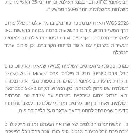
הבינלאומי (IFC), חבר בבנק העולמי, וכן יותר מ-35 ראשי מדינות,
משלחות ממשלתיות ויותר מ-150 ממשלות.
WGS 2026 תארח גם מספר פורומים ברמה עולמית, כולל פורום
דרך המשי החדש, פורום ההשקעות ברמה גבוהה בראשות IFC
לאמריקה הלטינית והקריביים, ועידת שיתוף הפעולה הבינלאומית
העשירית בשיתוף עם איגוד מדינות הקריביים, וכן פורום עתיד
הכלכלה.
כמו כן, פסגת זוכי הפרסים העולמית (WLS), שמאגדת את זוכי פרס
נובל, פרס טיורינג, מדליית פילדס, פרס "Great Arab Minds"
והוקרות מדעיות בינלאומיות מרכזיות נוספות, מציין את הבכורה
העולמית שלו מחוץ לשנגחאי, סין. האירוע יתקיים ב-3-‏5 בפברואר,
והוא הגדול מסוגו שיתקיים בשיתוף עם אגודת זוכי הפרסים
העולמית, ויאחד בין זוכי פרסים ומנהיגי עולם כדי לעצב פתרונות
מדעיים שמטרתם להתמודד עם אתגרים גלובליים דחופים.
בין המשתתפים הבולטים שאישרו את הגעתם נמנים מייקל לוויט
(זוכה פרס נובל בכימיה, 2013), קיפ תורן (זוכה פרס נובל בפיזיקה,