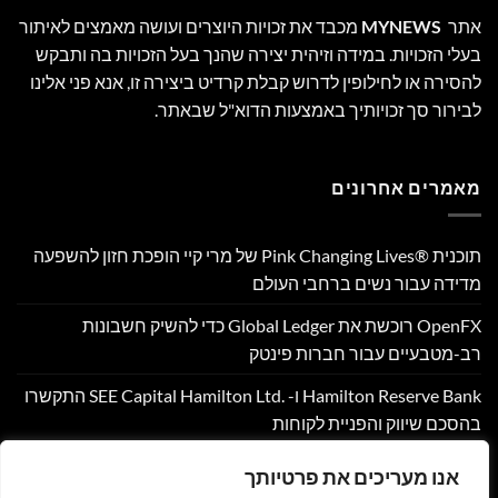
אתר
MYNEWS
מכבד את זכויות היוצרים ועושה מאמצים לאיתור
בעלי הזכויות. במידה וזיהית יצירה שהנך בעל הזכויות בה ותבקש
להסירה או לחילופין לדרוש קבלת קרדיט ביצירה זו, אנא פני אלינו
לבירור סך זכויותיך באמצעות הדוא"ל שבאתר.
מאמרים אחרונים
תוכנית Pink Changing Lives®‎ של מרי קיי הופכת חזון להשפעה
מדידה עבור נשים ברחבי העולם
OpenFX רוכשת את Global Ledger כדי להשיק חשבונות
רב-מטבעיים עבור חברות פינטק
Hamilton Reserve Bank ו- SEE Capital Hamilton Ltd.‎ התקשרו
בהסכם שיווק והפניית לקוחות
PU Prime מרחיבה את המסחר בזהב עם השקת XAUUSD247
אנו מעריכים את פרטיותך