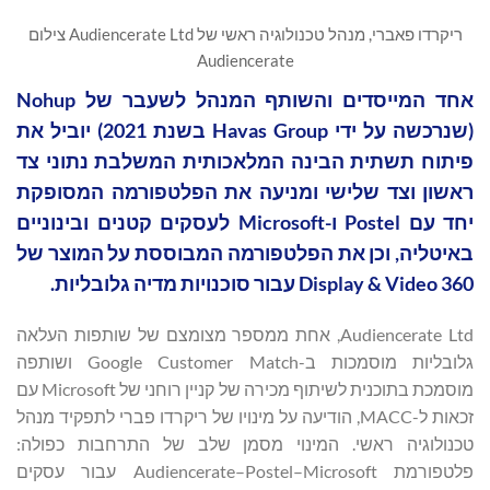
ריקרדו פאברי, מנהל טכנולוגיה ראשי של Audiencerate Ltd צילום
Audiencerate
אחד המייסדים והשותף המנהל לשעבר של Nohup
(שנרכשה על ידי Havas Group בשנת 2021) יוביל את
פיתוח תשתית הבינה המלאכותית המשלבת נתוני צד
ראשון וצד שלישי ומניעה את הפלטפורמה המסופקת
יחד עם Postel ו-Microsoft לעסקים קטנים ובינוניים
באיטליה, וכן את הפלטפורמה המבוססת על המוצר של
Display & Video 360 עבור סוכנויות מדיה גלובליות.
Audiencerate Ltd, אחת ממספר מצומצם של שותפות העלאה
גלובליות מוסמכות ב-Google Customer Match ושותפה
מוסמכת בתוכנית לשיתוף מכירה של קניין רוחני של Microsoft עם
זכאות ל-MACC, הודיעה על מינויו של ריקרדו פברי לתפקיד מנהל
טכנולוגיה ראשי. המינוי מסמן שלב של התרחבות כפולה:
פלטפורמת Audiencerate–Postel–Microsoft עבור עסקים