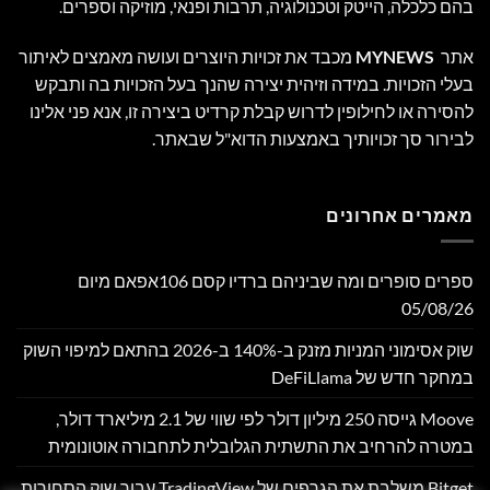
בהם כלכלה, הייטק וטכנולוגיה, תרבות ופנאי, מוזיקה וספרים.
אתר
MYNEWS
מכבד את זכויות היוצרים ועושה מאמצים לאיתור
בעלי הזכויות. במידה וזיהית יצירה שהנך בעל הזכויות בה ותבקש
להסירה או לחילופין לדרוש קבלת קרדיט ביצירה זו, אנא פני אלינו
לבירור סך זכויותיך באמצעות הדוא"ל שבאתר.
מאמרים אחרונים
ספרים סופרים ומה שביניהם ברדיו קסם 106אפאם מיום
05/08/26
שוק אסימוני המניות מזנק ב-140% ב-2026 בהתאם למיפוי השוק
במחקר חדש של DeFiLlama
Moove גייסה 250 מיליון דולר לפי שווי של 2.1 מיליארד דולר,
במטרה להרחיב את התשתית הגלובלית לתחבורה אוטונומית
Bitget משלבת את הגרפים של TradingView עבור שוק הסחורות