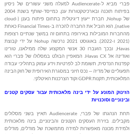
פברי מביא ל-Audiencerate למעלה משני עשורים של ניסיון
בפיתוח תוכנה ובארכיטקטורות ענן. כמייסד-שותף בשנת 2004
של Nohup, חברת ייעוץ דיגיטלית בתחום פיתוח בענן (cloud-
native), הוא הוביל את החברה להכרה ב-Financial Times כאחת
מהחברות המובילות באירופה בתחום זה במשך שנתיים רצופות
(2021 ו-2022). באוגוסט 2021 נרכשה Nohup על ידי קבוצת
Havas, ובכך הועברו 30 אנשי המקצוע שלה ממילאנו, טורינו
ואודינה אל Havas CX. המאפיין הבולט במסלולו של פברי הוא
קפדנות הנדסית, תשומת לב לפרטיות וידע עמוק בתהליכי עבודה
תפעוליים של מדיה — נכס חיוני במסגרת האירופית של חוק הבינה
המלאכותית, תקנות GDPR וקוד הצרכנות האיטלקי.
הזינוק המונע על ידי בינה מלאכותית עבור עסקים קטנים
ובינוניים וסוכנויות
תחת הנהגתו של פברי, Audiencerate תאיץ בשני מסלולים
מקבילים. בזירת העסקים הקטנים והבינוניים, בינה מלאכותית
ולמידת מכונה מאפשרות למידה מתמשכת של מודלים, מודלים