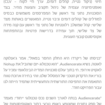
חיזוי (ניקוד נטייה, קהלים דומים, ערך חיי לקוח – CLV)
ואופטימיזציה עצמית של ניהול תקציב והצעות מחיר. בצד
הסוכנויות, נתוני צד ראשון של המפרסמים משמשים כבסיס
למודלים של קהלים דומים וניבוי נטייה, המועשרים באותות מצד
שלישי: קהל שמשלב רלוונטיות של נתוני צד ראשון עם קנה מידה
של צד שלישי, תוך עמידה בדרישות פרטיות ובהתפתחות
אקוסיסטם קובצי העוגיות.
"כניסתו של ריקרדו היא החלק החסר בפאזל", אמר ג'אנלוקה
לאוטה, נשיא Audiencerate. "הוא טכנולוג-יזם שהוביל את Nohup
לאקזיט אירופי, חי בתוך עולם סוכנויות המדיה הבינלאומי ומכיר על
בוריו את הדקדוק הטכני של המסלול שלנו. זוהי בחירה ארוכת טווח
התואמת את התפיסה התורשתית והתעשייתית שתמיד הייתה לנו
עבור הפרויקט הזה".
"Audiencerate בנתה לאורך השנים נכס טכנולוגי ייחודי: מעמד
של ספק נתונים שמוטמע באופן טבעי בתוך האקוסיסטמות של