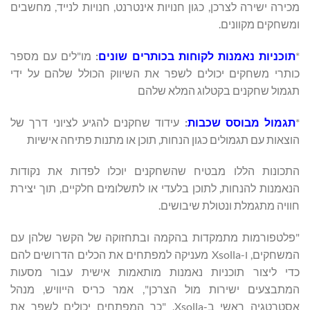
מכירה ישירה לצרכן, כגון חנויות אינטרנט, חנויות לנייד, מחשבים
ומשחקים מקוונים.
*
תוכניות נאמנות לקוחות בכותרים שונים
:
מו"לים עם מספר
כותרי משחקים יכולים לשפר את השיווק הכולל שלהם על ידי
תגמול שחקנים בקטלוג המלא שלהם
*
תגמול מבוסס שכבות
:
עידוד שחקנים להגיע לציוני דרך של
הוצאות עם תגמולים כגון הנחות, תוכן או מתנות פתיחה אישיות
התכונות הללו מבטיח שהשחקנים יוכלו לפדות את נקודות
הנאמנות להנחות, לתוכן בלעדי או לתשלומים חלקיים, תוך יצירת
חוויה מתגמלת ונטולת שיבושים.
"פלטפורמות מתמקדות בהקמה ובתחזוקה של הקשר שלהן עם
המשחקים, ו-Xsolla מעניקה למפתחים את הכלים הדרושים להם
כדי ליצור תוכניות נאמנות מותאמות אישית עבור מסעות
המתבצעים ישירות מול הצרכן", אמר כריס הייוויש, מנהל
אסטרטגיה ראשי ב-Xsolla. "כך המפתחים יכולים לשפר את