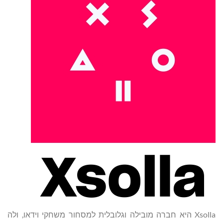
Xsolla היא חברה מובילה וגלובלית למסחור משחקי וידאו, ולה