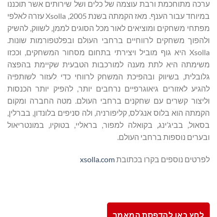
ערכה מתוחכמת ורבת עוצמה של כלים ושל שירותים אשר תוכננו
במיוחד עבור הענף. מאז הקמתה בשנת 2005, Xsolla עזרה לאלפי
מפתחי משחקים ומוציאים לאור מכל הסוגים לממן, לשווק, להשיק
ולהפוך משחקים לרווחיים ברחבי העולם ובפלטפורמות שונות.
Xsolla היא גוף מוביל ויצירתי בתחום מסחור המשחקים, וככזו
משימתה היא לתת מענה למורכבות הטבעית שקיימת בהפצה
גלובלית, בשיווק ובהפיכת המשחק לרווחי כדי לעזור לשותפיה
להגיע לאזורים גיאוגרפיים נרחבים יותר, להפיק יותר הכנסות
וליצור קשרים עם שחקנים ברחבי העולם. מטה החברה ומקום
הקמתה הוא בלוס אנג’לס, קליפורניה, ולה סניפים בלונדון, בברלין,
בסאול, בביג’ינג, בקואלה למפור, בראליי, בטוקיו, במונטריאול
ובערים נוספות ברחבי העולם.
לפרטים נוספים בקרו בכתובת
xsolla.com
לחץ כאן להדפסת המאמר