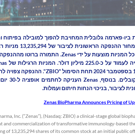
Zenas BioPharma, ), (נאסד"ק: ZBIO), חברת ביו-פארמה גלובלית המחויבת להפוך למובילה ב
טיפולים מכווני דלקות ואימונולוגיה, הודיעה היום על
במחיר הנפקה ראשונית לציבור של 17.00 דולר למניה. כל המניות מוצעות על ידי Zenas. ה
בספטמבר 2024, בכפוף לעמידה ב
Zenas BioPharma Announces Pricing of Upsi
arma, Inc. (“Zenas”), (Nasdaq: ZBIO) a clinical-stage global biop
 and commercialization of transformative immunology-based therap
ing of 13,235,294 shares of its common stock at an initial public off