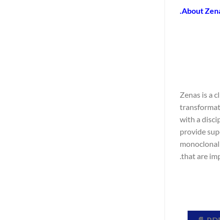
About Zena
Zenas is a 
transformat
with a disci
provide supe
monoclonal a
that are im