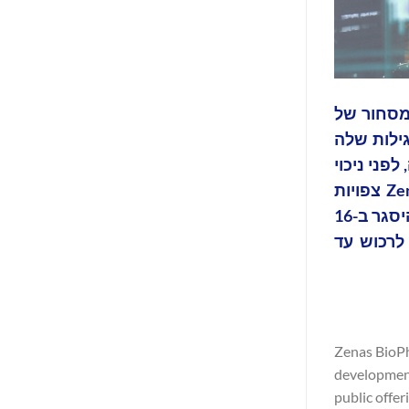
פיתוח ומסחור של
 תמחור ההנפקה הראשונית לציבור של 13,235,294 מניות רגילות שלה
תמורה ברוטו מההנפקה, לפני ניכוי
הנחות חיתומיות ועמלות והוצאות הנפקה אחרות, צפויה לעמוד על כ-225.0 מיליון דולר. המניות הרגילות של Zenas צפויות
להתחיל להיסחר ב-Nasdaq Global Select Market ב-13 בספטמבר 2024 תחת הסימול "ZBIO". ההנפקה צפויה להיסגר ב-16
תנאי הסגירה המקובלים. בנוסף, Zenas העניקה לחתמים אופציה ל-30 יום לרכוש עד
Zenas BioPh
development
public offer