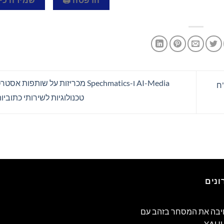
הדפסה 🖨
שמירה כPDF 📄
AI-Media ו-Spechmatics מכריזות על שותפו
הדו"ח
טכנולוגיות לשירותי כתוביו
נים
PU מרחיבה את המסחר בזהב עם