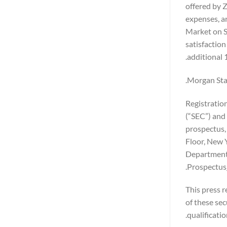
offered by 
expenses, a
Market on S
satisfaction
additional 
Morgan Stan
Registration
(“SEC”) and
prospectus,
Floor, New 
Department,
Prospectus
This press re
of these sec
qualificatio