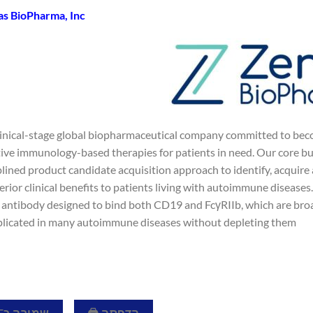
s BioPharma, Inc.
clinical-stage global biopharmaceutical company committed to bec
ive immunology-based therapies for patients in need. Our core b
plined product candidate acquisition approach to identify, acquir
rior clinical benefits to patients living with autoimmune diseases.
ntibody designed to bind both CD19 and FcγRIIb, which are broadly 
plicated in many autoimmune diseases without depleting them.