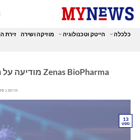
Ski
t
conten
כלכלה
הייטק וטכנולוגיה
מוזיקה ושירה
זירת ה
כ
Zenas BioPharma מודיעה על תמחור הנפקה ראשונית מורחבת לציבור
פורסם ב
ספטמ
13
ספט