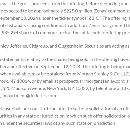
Zenas. The gross proceeds from the offering, before deducting und
re expected to be approximately $225.0 million. Zenas’ common st
eptember 13, 2024 under the ticker symbol “ZBIO”. The offering is
 of customary closing conditions. In addition, Zenas has granted 
1,985,294 shares of common stock at the initial public offering pri
ley, Jefferies, Citigroup, and Guggenheim Securities are acting as
 statements relating to the shares being sold in the offering hav
 became effective on September 12, 2024. The offering is being mad
 when available, may be obtained from: Morgan Stanley & Co. LLC,
York, NY 10014, or by email at prospectus@morganstanley.com; and
 520 Madison Avenue, New York, NY 10022, by telephone at (877)
_Department@Jefferies.com.
lease shall not constitute an offer to sell or a solicitation of an off
urities in any state or jurisdiction in which such offer, solicitation
n under the securities laws of any such state or jurisdiction.